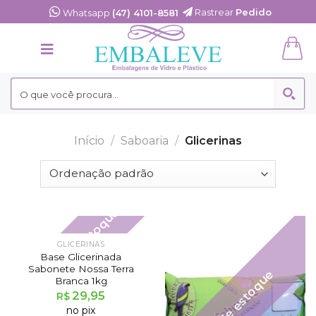
Skip
Rastrear
Pedido
Whatsapp
(47) 4101-8581
to
content
Início
/
Saboaria
/
Glicerinas
Fora de estoque
GLICERINAS
Base Glicerinada
Sabonete Nossa Terra
Fora de estoque
Branca 1kg
29,95
R$
no pix