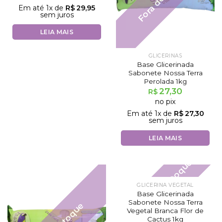
Em até
1
x de
R$
29,95
sem juros
LEIA MAIS
GLICERINAS
Base Glicerinada
Sabonete Nossa Terra
Perolada 1kg
27,30
R$
no pix
Em até
1
x de
R$
27,30
sem juros
LEIA MAIS
Fora de estoque
GLICERINA VEGETAL
Base Glicerinada
Sabonete Nossa Terra
Vegetal Branca Flor de
Cactus 1kg