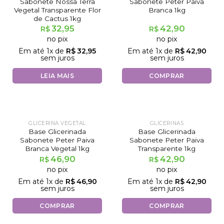
Sabonete Nossa Terra
Sabonete Peter Paiva
Vegetal Transparente Flor
Branca 1kg
de Cactus 1kg
32,95
42,90
R$
R$
no pix
no pix
Em até
1
x de
R$
32,95
Em até
1
x de
R$
42,90
sem juros
sem juros
LEIA MAIS
COMPRAR
GLICERINA VEGETAL
GLICERINAS
Base Glicerinada
Base Glicerinada
Sabonete Peter Paiva
Sabonete Peter Paiva
Branca Vegetal 1kg
Transparente 1kg
46,90
42,90
R$
R$
no pix
no pix
Em até
1
x de
R$
46,90
Em até
1
x de
R$
42,90
sem juros
sem juros
COMPRAR
COMPRAR