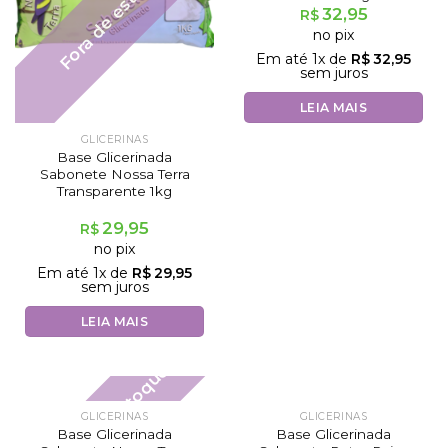
Fora de estoque
32,95
R$
no pix
Em até
1
x de
R$
32,95
sem juros
LEIA MAIS
GLICERINAS
Base Glicerinada
Sabonete Nossa Terra
Transparente 1kg
29,95
R$
no pix
Em até
1
x de
R$
29,95
sem juros
LEIA MAIS
Fora de estoque
GLICERINAS
GLICERINAS
Base Glicerinada
Base Glicerinada