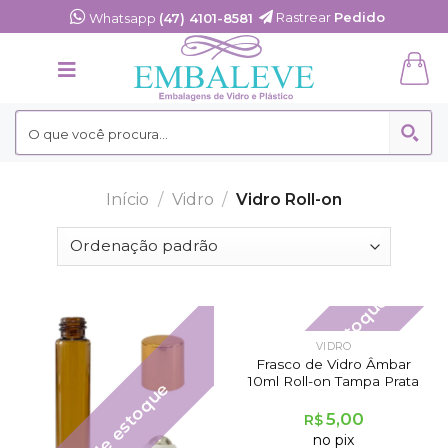
Skip
Rastrear
Pedido
Whatsapp
(47) 4101-8581
to
content
Início
/
Vidro
/
Vidro Roll-on
Fora de estoque
VIDRO
Frasco de Vidro Âmbar
10ml Roll-on Tampa Prata
Fora de estoque
5,00
R$
no pix