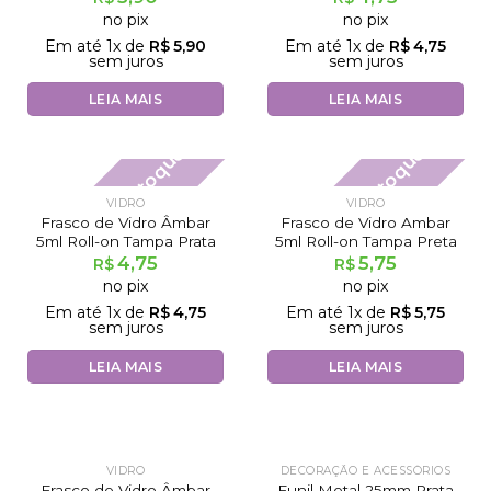
no pix
no pix
Em até
1
x de
R$
5,90
Em até
1
x de
R$
4,75
sem juros
sem juros
LEIA MAIS
LEIA MAIS
Fora de estoque
Fora de estoque
VIDRO
VIDRO
Frasco de Vidro Âmbar
Frasco de Vidro Ambar
5ml Roll-on Tampa Prata
5ml Roll-on Tampa Preta
4,75
5,75
R$
R$
no pix
no pix
Em até
1
x de
R$
4,75
Em até
1
x de
R$
5,75
sem juros
sem juros
LEIA MAIS
LEIA MAIS
VIDRO
DECORAÇÃO E ACESSÓRIOS
Frasco de Vidro Âmbar
Funil Metal 25mm Prata