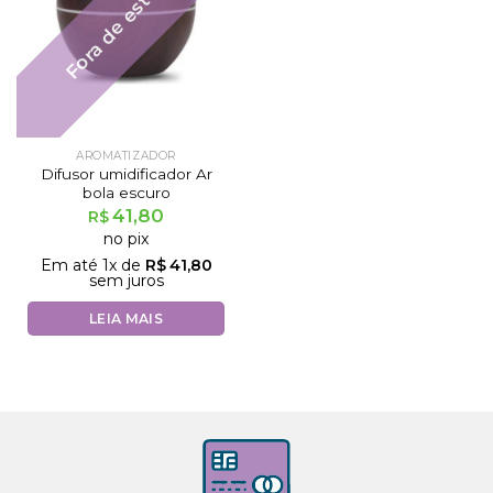
Fora de estoque
AROMATIZADOR
Difusor umidificador Ar
bola escuro
41,80
R$
no pix
Em até
1
x de
R$
41,80
sem juros
LEIA MAIS