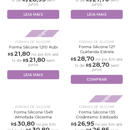
R$
R$
1
x de
sem
1
x de
sem
juros
juros
LEIA MAIS
LEIA MAIS
Fora de estoque
FORMAS DE SILICONE
FORMAS DE SILICONE
Forma Silicone 127
Forma Silicone 1210 Rubi
Guirlanda Estrela
21,80
R$
no pix
Em até
28,70
21,80
R$
no pix
Em até
R$
1
x de
sem
28,70
juros
R$
1
x de
sem
juros
LEIA MAIS
COMPRAR
Fora de estoque
FORMAS DE SILICONE
FORMAS DE SILICONE
Forma Silicone 1349
Forma Silicone 135
Almofada Glicerina
Crisântemo Estilizado
30,80
26,95
R$
R$
no pix
Em
no pix
Em até
30,80
26,95