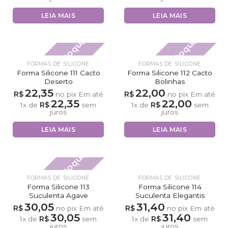
LEIA MAIS
LEIA MAIS
Fora de estoque
Fora de estoque
FORMAS DE SILICONE
FORMAS DE SILICONE
Forma Silicone 111 Cacto
Forma Silicone 112 Cacto
Deserto
Bolinhas
22,35
22,00
R$
R$
no pix
Em até
no pix
Em até
22,35
22,00
R$
R$
1
x de
sem
1
x de
sem
juros
juros
LEIA MAIS
LEIA MAIS
Fora de estoque
FORMAS DE SILICONE
FORMAS DE SILICONE
Forma Silicone 113
Forma Silicone 114
Suculenta Agave
Suculenta Elegantis
30,05
31,40
R$
R$
no pix
Em até
no pix
Em até
30,05
31,40
R$
R$
1
x de
sem
1
x de
sem
juros
juros