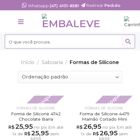
Skip
Rastrear
Pedido
Whatsapp
(47) 4101-8581
to
content
Início
/
Saboaria
/
Formas de Silicone
Fora de estoque
Fora de estoque
FORMAS DE SILICONE
FORMAS DE SILICONE
Forma de Silicone 4742
Forma de Silicone 4479
Chocolate Barra
Mamâo Cortado Mini
25,95
26,95
R$
R$
no pix
Em até
no pix
Em até
25,95
26,95
R$
R$
1
x de
sem
1
x de
sem
juros
juros