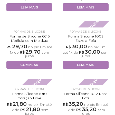
LEIA MAIS
LEIA MAIS
Fora de estoque
FORMAS DE SILICONE
FORMAS DE SILICONE
Forma de Silicone 6616
Forma Silicone 1003
Libélula com Moldura
Estrela Fofa
29,70
30,00
R$
R$
no pix
Em até
no pix
Em
29,70
30,00
R$
R$
1
x de
sem
até
1
x de
sem
juros
juros
COMPRAR
LEIA MAIS
Fora de estoque
Fora de estoque
FORMAS DE SILICONE
FORMAS DE SILICONE
Forma Silicone 1010
Forma Silicone 1012 Rosa
Coração Love
Fofa
21,80
35,20
R$
R$
no pix
Em até
no pix
Em até
21,80
35,20
R$
R$
1
x de
sem
1
x de
sem
juros
juros