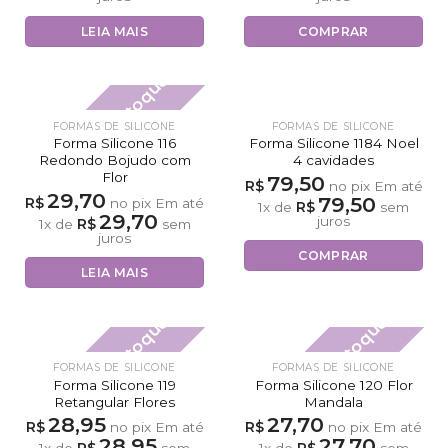
LEIA MAIS
COMPRAR
Fora de estoque
FORMAS DE SILICONE
FORMAS DE SILICONE
Forma Silicone 116
Forma Silicone 1184 Noel
Redondo Bojudo com
4 cavidades
Flor
79,50
R$
no pix
Em até
29,70
79,50
R$
no pix
Em até
R$
1
x de
sem
29,70
juros
R$
1
x de
sem
juros
COMPRAR
LEIA MAIS
Fora de estoque
Fora de estoque
FORMAS DE SILICONE
FORMAS DE SILICONE
Forma Silicone 119
Forma Silicone 120 Flor
Retangular Flores
Mandala
28,95
27,70
R$
R$
no pix
Em até
no pix
Em até
28,95
27,70