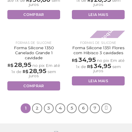
R$
R$
até
1
x de
sem
1
x de
sem
juros
juros
COMPRAR
LEIA MAIS
Fora de estoque
FORMAS DE SILICONE
FORMAS DE SILICONE
Forma Silicone 1350
Forma Silicone 1351 Flores
Canelado Grande 1
com Hibisco 3 cavidades
cavidade
34,95
R$
no pix
Em até
28,95
34,95
R$
no pix
Em até
R$
1
x de
sem
28,95
juros
R$
1
x de
sem
juros
LEIA MAIS
COMPRAR
1
2
3
4
5
6
7