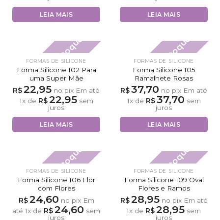
LEIA MAIS
LEIA MAIS
Fora de estoque
Fora de estoque
FORMAS DE SILICONE
FORMAS DE SILICONE
Forma Silicone 102 Para
Forma Silicone 105
uma Super Mãe
Ramalhete Rosas
22,95
37,70
R$
R$
no pix
Em até
no pix
Em até
22,95
37,70
R$
R$
1
x de
sem
1
x de
sem
juros
juros
LEIA MAIS
LEIA MAIS
Fora de estoque
Fora de estoque
FORMAS DE SILICONE
FORMAS DE SILICONE
Forma Silicone 106 Flor
Forma Silicone 109 Oval
com Flores
Flores e Ramos
24,60
28,95
R$
R$
no pix
Em
no pix
Em até
24,60
28,95
R$
R$
até
1
x de
sem
1
x de
sem
juros
juros