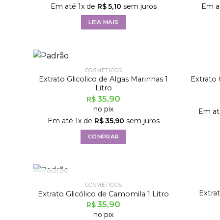
Em até
1
x de
R$
5,10
sem juros
Em a
LEIA MAIS
COSMÉTICOS
Extrato 
Extrato Glicolico de Algas Marinhas 1
Litro
35,90
R$
no pix
Em a
Em até
1
x de
R$
35,90
sem juros
COMPRAR
FORA DE ESTOQUE
COSMÉTICOS
Extra
Extrato Glicólico de Camomila 1 Litro
35,90
R$
no pix