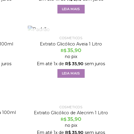
LEIA MAIS
FORA DE ESTOQUE
COSMÉTICOS
a 100ml
Extrato Glicólico Aveia 1 Litro
35,90
R$
no pix
juros
Em até
1
x de
R$
35,90
sem juros
LEIA MAIS
E
FORA DE ESTOQUE
COSMÉTICOS
a 100ml
Extrato Glicólico de Alecrim 1 Litro
35,90
R$
no pix
Em até
1
x de
R$
35,90
sem juros