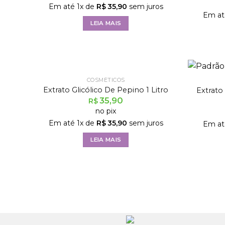
Em até
1
x de
R$
35,90
sem juros
Em a
LEIA MAIS
FORA DE ESTOQUE
COSMÉTICOS
Extrato Glicólico De Pepino 1 Litro
Extrato 
35,90
R$
no pix
Em até
1
x de
R$
35,90
sem juros
Em a
LEIA MAIS