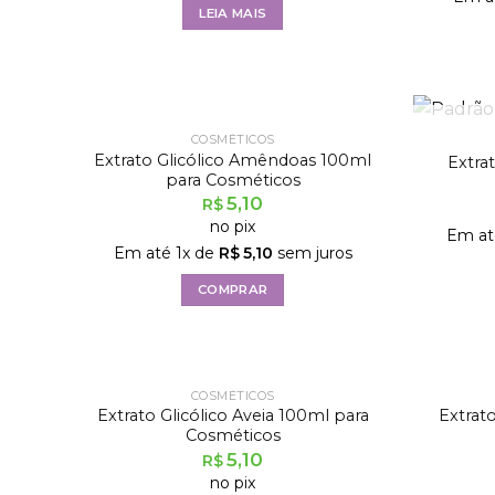
LEIA MAIS
COSMÉTICOS
Extrato Glicólico Amêndoas 100ml
Extrat
para Cosméticos
5,10
R$
no pix
Em a
Em até
1
x de
R$
5,10
sem juros
COMPRAR
FORA DE ESTOQUE
COSMÉTICOS
Extrato Glicólico Aveia 100ml para
Extrat
Cosméticos
5,10
R$
no pix