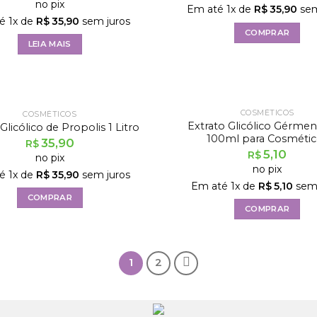
no pix
Em até
1
x de
R$
35,90
sem
té
1
x de
R$
35,90
sem juros
COMPRAR
LEIA MAIS
COSMÉTICOS
COSMÉTICOS
Extrato Glicólico Gérmen
Glicólico de Propolis 1 Litro
100ml para Cosmétic
35,90
R$
5,10
R$
no pix
no pix
té
1
x de
R$
35,90
sem juros
Em até
1
x de
R$
5,10
sem 
COMPRAR
COMPRAR
1
2