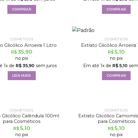
COMPRAR
COMPRAR
FORA DE ESTOQUE
COSMÉTICOS
COSMÉTICOS
o Glicólico Arroeira 1 Litro
Extrato Glicólico Arroeir
35,90
5,10
R$
R$
no pix
no pix
té
1
x de
R$
35,90
sem juros
Em até
1
x de
R$
5,10
sem 
LEIA MAIS
COMPRAR
FORA DE ESTOQU
COSMÉTICOS
COSMÉTICOS
o Glicólico Calêndula 100ml
Extrato Glicólico Camomil
para Cosméticos
para Cosméticos
5,10
5,10
R$
R$
no pix
no pix