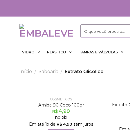
Skip
to
content
VIDRO
PLÁSTICO
TAMPAS E VÁLVULAS
Início
/
Saboaria
/
Extrato Glicólico
FORA DE ESTOQUE
COSMÉTICOS
Extrato 
Amida 90 Coco 100gr
4,90
R$
no pix
Em até
1
x de
R$
4,90
sem juros
Em a