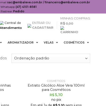
-mail
sac@embaleve.com.br / financeiro@embaleve.com.br
Whatsapp
(47) 4101-8581
Rastrear
Pedido
MINHAS COMPRAS
Central de
ENTRAR OU
R$
0,00
Atendimento
CADASTRAR
AROMATIZADOR
VELAS
COSMÉTICOS
ados
FORA DE ESTOQUE
COSMÉTICOS
arinhas
Extrato Glicólico Aloe Vera 100ml
os
para Cosméticos
5,10
R$
no pix
juros
Em até
1
x de
R$
5,10
sem juros