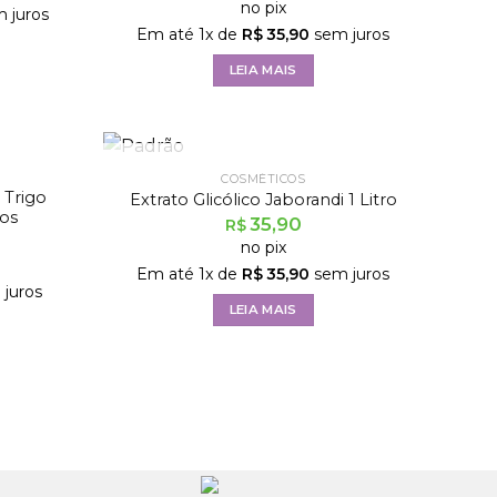
no pix
 juros
Em até
1
x de
R$
35,90
sem juros
LEIA MAIS
FORA DE ESTOQUE
COSMÉTICOS
 Trigo
Extrato Glicólico Jaborandi 1 Litro
os
35,90
R$
no pix
Em até
1
x de
R$
35,90
sem juros
juros
LEIA MAIS