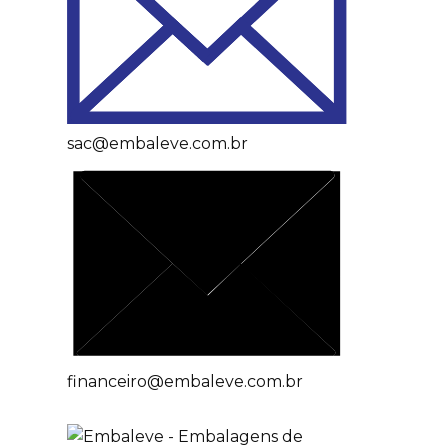
sac@embaleve.com.br
financeiro@embaleve.com.br