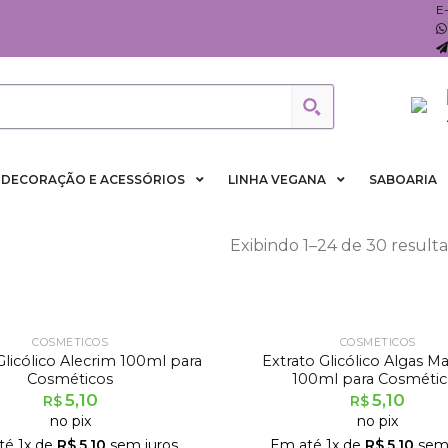
E
DECORAÇÃO E ACESSÓRIOS
LINHA VEGANA
SABOARIA
Exibindo 1–24 de 30 result
COSMÉTICOS
COSMÉTICOS
Glicólico Alecrim 100ml para
Extrato Glicólico Algas M
Cosméticos
100ml para Cosmétic
5,10
5,10
R$
R$
no pix
no pix
té
1
x de
R$
5,10
sem juros
Em até
1
x de
R$
5,10
sem 