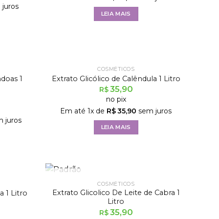
juros
LEIA MAIS
FORA DE ESTOQUE
E
COSMÉTICOS
Extrato Glicólico de Calêndula 1 Litro
ndoas 1
35,90
R$
no pix
Em até
1
x de
R$
35,90
sem juros
 juros
LEIA MAIS
FORA DE ESTOQUE
COSMÉTICOS
Extrato Glicolico De Leite de Cabra 1
 1 Litro
Litro
35,90
R$