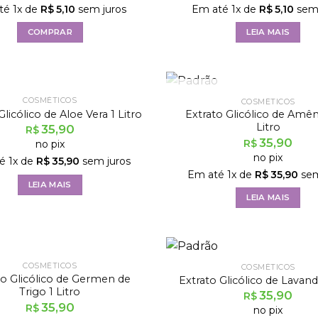
té
1
x de
R$
5,10
sem juros
Em até
1
x de
R$
5,10
sem 
COMPRAR
LEIA MAIS
FORA DE ESTOQUE
FORA DE ESTOQU
COSMÉTICOS
COSMÉTICOS
Glicólico de Aloe Vera 1 Litro
Extrato Glicólico de Amê
Litro
35,90
R$
35,90
R$
no pix
no pix
té
1
x de
R$
35,90
sem juros
Em até
1
x de
R$
35,90
sem
LEIA MAIS
LEIA MAIS
FORA DE ESTOQUE
COSMÉTICOS
COSMÉTICOS
to Glicólico de Germen de
Extrato Glicólico de Lavanda
Trigo 1 Litro
35,90
R$
35,90
R$
no pix