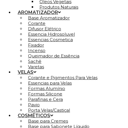
Óleos Vegetais
Produtos Naturais
AROMATIZADOR
Base Aromatizador
Corante
Difusor Elétrico
Essencia Hidrosoluvel
Essencias Cosmetica
Fixador
Incenso
Queimador de Essência
Sachê
Varetas
VELAS
Corante e Pigmentos Para Velas
Essencias para Velas
Formas Alumínio
Formas Silicone
Parafinas e Cera
Pavio
Porta Velas/Castiçal
COSMÉTICOS
Base para Cremes
Base para Sabonete Líquido