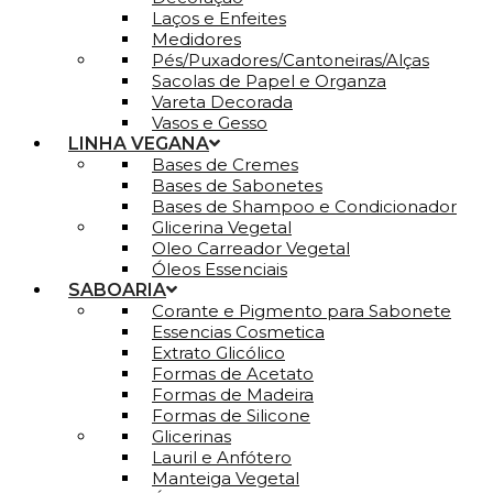
Laços e Enfeites
Medidores
Pés/Puxadores/Cantoneiras/Alças
Sacolas de Papel e Organza
Vareta Decorada
Vasos e Gesso
LINHA VEGANA
Bases de Cremes
Bases de Sabonetes
Bases de Shampoo e Condicionador
Glicerina Vegetal
Oleo Carreador Vegetal
Óleos Essenciais
SABOARIA
Corante e Pigmento para Sabonete
Essencias Cosmetica
Extrato Glicólico
Formas de Acetato
Formas de Madeira
Formas de Silicone
Glicerinas
Lauril e Anfótero
Manteiga Vegetal