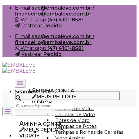
Skip
E-mail
sac@embaleve.com.br /
to
financeiro@embaleve.com.br
content
Whatsapp
(47) 4101-8581
Rastrear
Pedido
E-mail
sac@embaleve.com.br /
financeiro@embaleve.com.br
Whatsapp
(47) 4101-8581
Rastrear
Pedido
MINHA CONTA
Search
Generic filters
MEUS PEDIDOS
VIDRO
Frascos de Vidro
Garrafas de Vidro
Potes de Vidro
MINHA CONTA
Tampas de Potes
MEUS PEDIDOS
Tampas e Rolhas de Garrafas
VIDRO
Vidro Ambar