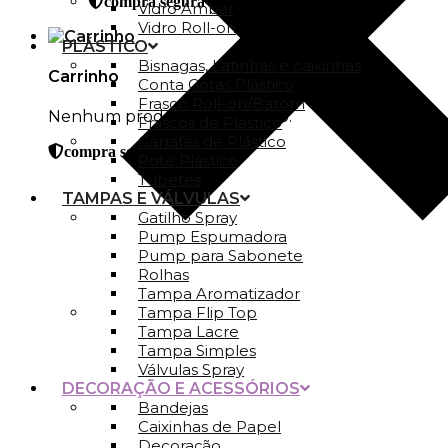
compra segura
Vidro Ambar
Vidro Roll-on
PLÁSTICO
Bisnagas, Latinhas e caixinhas
Carrinho
Conta Gotas Plástico
Frasco Roll-on/Batom
Nenhum produto no carrinho.
Frascos de Plástico
Garrafas de Plástico
compra segura
Pote Plástico
Tubetes
TAMPAS E VÁLVULAS
Gatilho Spray
Pump Espumadora
Pump para Sabonete
Rolhas
Tampa Aromatizador
Tampa Flip Top
Tampa Lacre
Tampa Simples
Válvulas Spray
DECORAÇÃO E ACESSÓRIOS
Bandejas
Caixinhas de Papel
Decoração