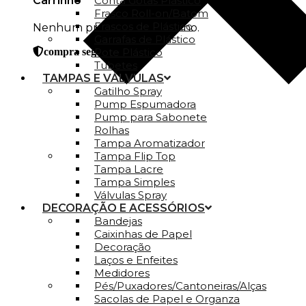
Carrinho
Conta Gotas Plástico
Frasco Roll-on/Batom
Frascos de Plástico
Nenhum produto no carrinho.
Garrafas de Plástico
Pote Plástico
compra segura
Tubetes
TAMPAS E VÁLVULAS
Gatilho Spray
Pump Espumadora
Pump para Sabonete
Rolhas
Tampa Aromatizador
Tampa Flip Top
Tampa Lacre
Tampa Simples
Válvulas Spray
DECORAÇÃO E ACESSÓRIOS
Bandejas
Caixinhas de Papel
Decoração
Laços e Enfeites
Medidores
Pés/Puxadores/Cantoneiras/Alças
Sacolas de Papel e Organza