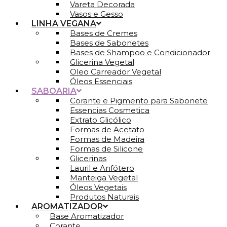
Vareta Decorada
Vasos e Gesso
LINHA VEGANA
Bases de Cremes
Bases de Sabonetes
Bases de Shampoo e Condicionador
Glicerina Vegetal
Oleo Carreador Vegetal
Óleos Essenciais
SABOARIA
Corante e Pigmento para Sabonete
Essencias Cosmetica
Extrato Glicólico
Formas de Acetato
Formas de Madeira
Formas de Silicone
Glicerinas
Lauril e Anfótero
Manteiga Vegetal
Óleos Vegetais
Produtos Naturais
AROMATIZADOR
Base Aromatizador
Corante