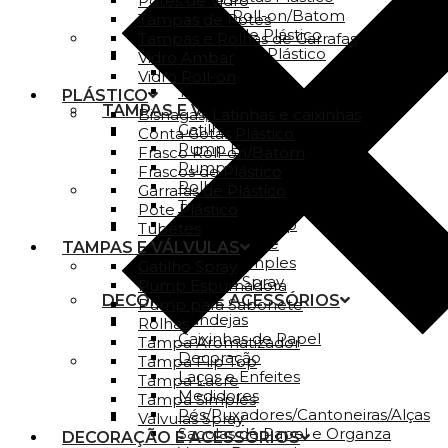
Potes de Vidro
Frasco Roll-on/Batom
Tampas de Potes
Frascos de Plástico
Tampas e Rolhas de Garrafas
Garrafas de Plástico
Vidro Ambar
Pote Plástico
Vidro Roll-on
Tubetes
PLÁSTICO
TAMPAS E VÁLVULAS
Bisnagas, Latinhas e caixinhas
Gatilho Spray
Conta Gotas Plástico
Pump Espumadora
Frasco Roll-on/Batom
Pump para Sabonete
Frascos de Plástico
Rolhas
Garrafas de Plástico
Tampa Aromatizador
Pote Plástico
Tampa Flip Top
Tubetes
Tampa Lacre
TAMPAS E VÁLVULAS
Tampa Simples
Gatilho Spray
Válvulas Spray
Pump Espumadora
DECORAÇÃO E ACESSÓRIOS
Pump para Sabonete
Bandejas
Rolhas
Caixinhas de Papel
Tampa Aromatizador
Decoração
Tampa Flip Top
Laços e Enfeites
Tampa Lacre
Medidores
Tampa Simples
Pés/Puxadores/Cantoneiras/Alças
Válvulas Spray
Sacolas de Papel e Organza
DECORAÇÃO E ACESSÓRIOS