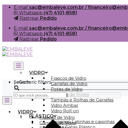
Skip
E-mail
sac@embaleve.com.br / financeiro@emb
to
Whatsapp
(47) 4101-8581
content
Rastrear
Pedido
E-mail
sac@embaleve.com.br / financeiro@emb
Whatsapp
(47) 4101-8581
Rastrear
Pedido
VIDRO
Frascos de Vidro
Search
Generic filters
Garrafas de Vidro
Potes de Vidro
Tampas de Potes
Tampas e Rolhas de Garrafas
Vidro Ambar
Vidro Roll-on
VIDRO
PLÁSTICO
Frascos de Vidro
Bisnagas, Latinhas e caixinhas
Garrafas de Vidro
Conta Gotas Plástico