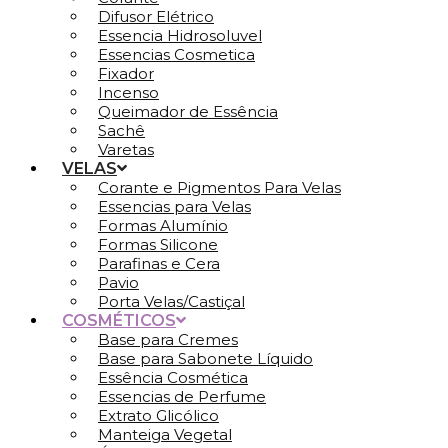
Difusor Elétrico
Essencia Hidrosoluvel
Essencias Cosmetica
Fixador
Incenso
Queimador de Essência
Sachê
Varetas
VELAS
Corante e Pigmentos Para Velas
Essencias para Velas
Formas Alumínio
Formas Silicone
Parafinas e Cera
Pavio
Porta Velas/Castiçal
COSMÉTICOS
Base para Cremes
Base para Sabonete Líquido
Essência Cosmética
Essencias de Perfume
Extrato Glicólico
Manteiga Vegetal