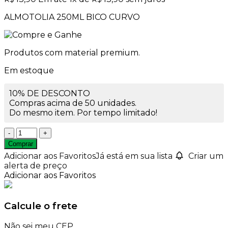
ALMOTOLIA 250ML BICO CURVO
Produtos com material premium.
Em estoque
10% DE DESCONTO
Compras acima de 50 unidades.
Do mesmo item. Por tempo limitado!
Almotolia
250ml
Comprar
bico
Adicionar aos Favoritos
Já está em sua lista
Criar um
curvo
alerta de preço
quantidade
Adicionar aos Favoritos
Calcule o frete
Não sei meu CEP