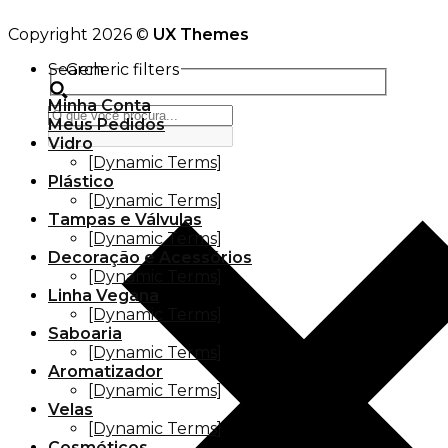
Copyright 2026 ©
UX Themes
Search
Generic filters
Minha Conta
Meus Pedidos
Vidro
[Dynamic Terms]
Plástico
[Dynamic Terms]
Tampas e Válvulas
[Dynamic Terms]
Decoração e Acessórios
[Dynamic Terms]
Linha Vegana
[Dynamic Terms]
Saboaria
[Dynamic Terms]
Aromatizador
[Dynamic Terms]
Velas
[Dynamic Terms]
Cosméticos