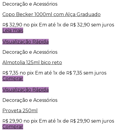
Decoração e Acessórios
Copo Becker 1000ml com Alça Graduado
32,90
no pix
Em até
1
x de
32,90
sem juros
R$
R$
Leia mais
Visualização Rápida
Decoração e Acessórios
Almotolia 125ml bico reto
7,35
no pix
Em até
1
x de
7,35
sem juros
R$
R$
Comprar
Visualização Rápida
Decoração e Acessórios
Proveta 250ml
29,90
no pix
Em até
1
x de
29,90
sem juros
R$
R$
Comprar