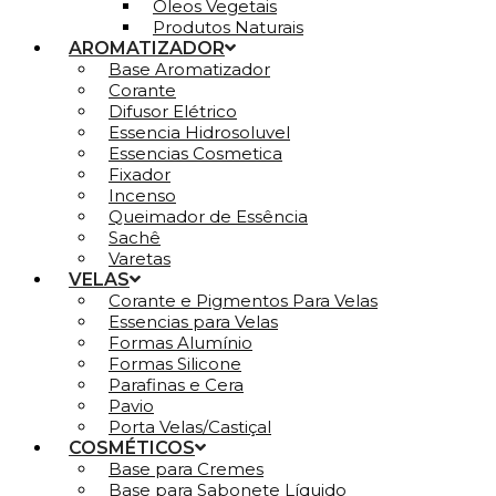
Óleos Vegetais
Produtos Naturais
AROMATIZADOR
Base Aromatizador
Corante
Difusor Elétrico
Essencia Hidrosoluvel
Essencias Cosmetica
Fixador
Incenso
Queimador de Essência
Sachê
Varetas
VELAS
Corante e Pigmentos Para Velas
Essencias para Velas
Formas Alumínio
Formas Silicone
Parafinas e Cera
Pavio
Porta Velas/Castiçal
COSMÉTICOS
Base para Cremes
Base para Sabonete Líquido