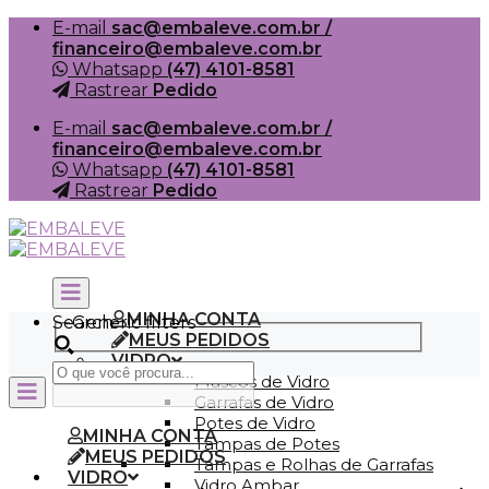
Skip
E-mail
sac@embaleve.com.br /
to
financeiro@embaleve.com.br
content
Whatsapp
(47) 4101-8581
Rastrear
Pedido
E-mail
sac@embaleve.com.br /
financeiro@embaleve.com.br
Whatsapp
(47) 4101-8581
Rastrear
Pedido
MINHA CONTA
Search
Generic filters
MEUS PEDIDOS
VIDRO
Frascos de Vidro
Garrafas de Vidro
Potes de Vidro
MINHA CONTA
Tampas de Potes
MEUS PEDIDOS
Tampas e Rolhas de Garrafas
VIDRO
Vidro Ambar