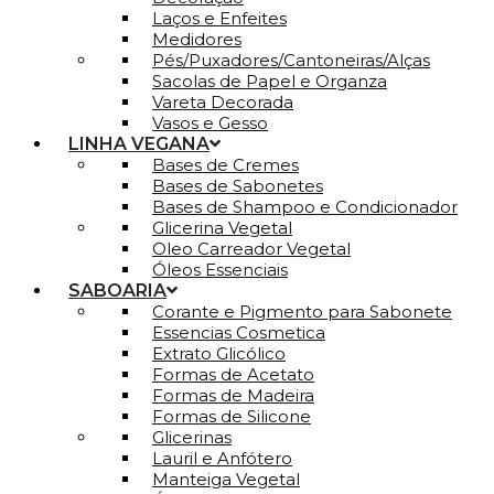
Laços e Enfeites
Medidores
Pés/Puxadores/Cantoneiras/Alças
Sacolas de Papel e Organza
Vareta Decorada
Vasos e Gesso
LINHA VEGANA
Bases de Cremes
Bases de Sabonetes
Bases de Shampoo e Condicionador
Glicerina Vegetal
Oleo Carreador Vegetal
Óleos Essenciais
SABOARIA
Corante e Pigmento para Sabonete
Essencias Cosmetica
Extrato Glicólico
Formas de Acetato
Formas de Madeira
Formas de Silicone
Glicerinas
Lauril e Anfótero
Manteiga Vegetal