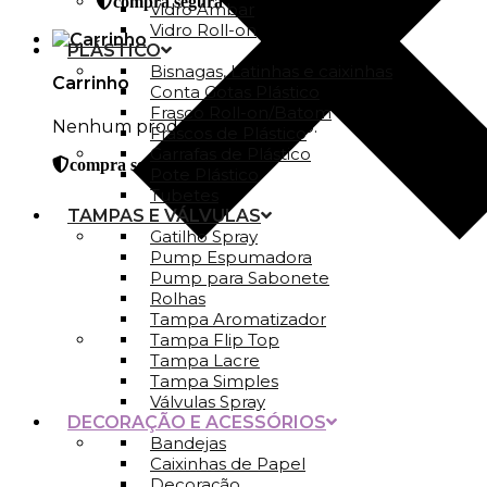
compra segura
Vidro Ambar
Vidro Roll-on
PLÁSTICO
Bisnagas, Latinhas e caixinhas
Carrinho
Conta Gotas Plástico
Frasco Roll-on/Batom
Nenhum produto no carrinho.
Frascos de Plástico
Garrafas de Plástico
compra segura
Pote Plástico
Tubetes
TAMPAS E VÁLVULAS
Gatilho Spray
Pump Espumadora
Pump para Sabonete
Rolhas
Tampa Aromatizador
Tampa Flip Top
Tampa Lacre
Tampa Simples
Válvulas Spray
DECORAÇÃO E ACESSÓRIOS
Bandejas
Caixinhas de Papel
Decoração