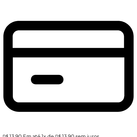
13,90
Em até
1
x de
13,90
sem juros
R$
R$