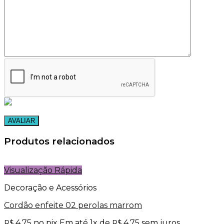
Produtos relacionados
Visualização Rápida
Decoração e Acessórios
Cordão enfeite 02 perolas marrom
4,75
no pix
Em até
1
x de
4,75
sem juros
R$
R$