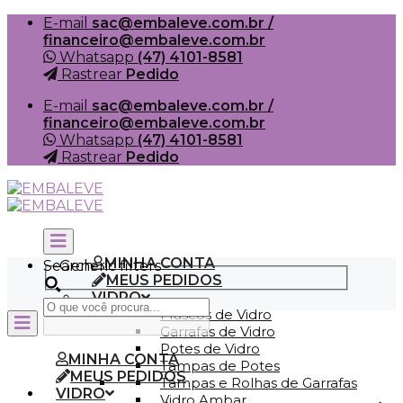
Skip
E-mail
sac@embaleve.com.br /
to
financeiro@embaleve.com.br
content
Whatsapp
(47) 4101-8581
Rastrear
Pedido
E-mail
sac@embaleve.com.br /
financeiro@embaleve.com.br
Whatsapp
(47) 4101-8581
Rastrear
Pedido
MINHA CONTA
Search
Generic filters
MEUS PEDIDOS
VIDRO
Frascos de Vidro
Garrafas de Vidro
Potes de Vidro
MINHA CONTA
Tampas de Potes
MEUS PEDIDOS
Tampas e Rolhas de Garrafas
VIDRO
Vidro Ambar