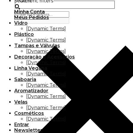
Search
Generic filters
Minha Conta
Meus Pedidos
Vidro
[Dynamic Terms]
Plástico
[Dynamic Terms]
Tampas e Válvulas
[Dynamic Terms]
Decoração e Acessórios
[Dynamic Terms]
Linha Vegana
[Dynamic Terms]
Saboaria
[Dynamic Terms]
Aromatizador
[Dynamic Terms]
Velas
[Dynamic Terms]
Cosméticos
[Dynamic Terms]
Entrar
Newsletter