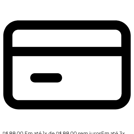
88,00
Em até
1
x de
88,00
sem juros
Em até
3
x
R$
R$