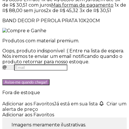
de
30,51
com juros
Mais formas de pagamento
1x de
R$
88,00
sem juros
2x de
45,32
3x de
30,51
R$
R$
R$
BAND DECOR P PEROLA PRATA 10X20CM
Produtos com material premium.
Oops, produto indisponível :(
Entre na lista de espera.
Nós iremos te enviar um email notificando quando o
produto retornar para nosso estoque.
Avise-me quando chegar!
Fora de estoque
Adicionar aos Favoritos
Já está em sua lista
Criar um
alerta de preço
Adicionar aos Favoritos
Imagens meramente ilustrativas.