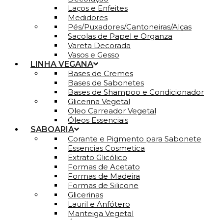
Laços e Enfeites
Medidores
Pés/Puxadores/Cantoneiras/Alças
Sacolas de Papel e Organza
Vareta Decorada
Vasos e Gesso
LINHA VEGANA
Bases de Cremes
Bases de Sabonetes
Bases de Shampoo e Condicionador
Glicerina Vegetal
Oleo Carreador Vegetal
Óleos Essenciais
SABOARIA
Corante e Pigmento para Sabonete
Essencias Cosmetica
Extrato Glicólico
Formas de Acetato
Formas de Madeira
Formas de Silicone
Glicerinas
Lauril e Anfótero
Manteiga Vegetal