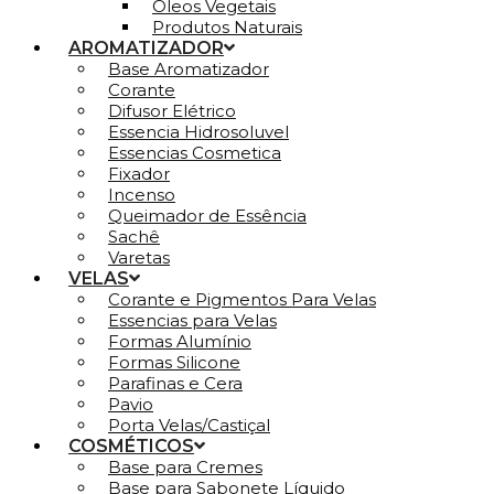
Óleos Vegetais
Produtos Naturais
AROMATIZADOR
Base Aromatizador
Corante
Difusor Elétrico
Essencia Hidrosoluvel
Essencias Cosmetica
Fixador
Incenso
Queimador de Essência
Sachê
Varetas
VELAS
Corante e Pigmentos Para Velas
Essencias para Velas
Formas Alumínio
Formas Silicone
Parafinas e Cera
Pavio
Porta Velas/Castiçal
COSMÉTICOS
Base para Cremes
Base para Sabonete Líquido