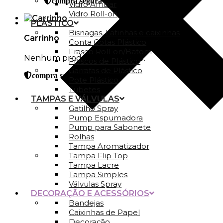
compra segura
Vidro Ambar
Vidro Roll-on
PLÁSTICO
Bisnagas, Latinhas e caixinhas
Carrinho
Conta Gotas Plástico
Frasco Roll-on/Batom
Nenhum produto no carrinho.
Frascos de Plástico
Garrafas de Plástico
compra segura
Pote Plástico
Tubetes
TAMPAS E VÁLVULAS
Gatilho Spray
Pump Espumadora
Pump para Sabonete
Rolhas
Tampa Aromatizador
Tampa Flip Top
Tampa Lacre
Tampa Simples
Válvulas Spray
DECORAÇÃO E ACESSÓRIOS
Bandejas
Caixinhas de Papel
Decoração