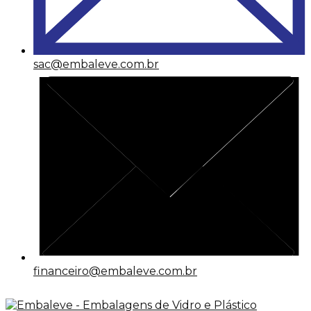
sac@embaleve.com.br
financeiro@embaleve.com.br