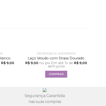
OS
DECORAÇÃO E ACESSÓRIOS
Branco
Laço Veludo com Strass Dourado
e
R$
9,00
R$
9,00
no pix
Em até
1
x de
R$
9,00
sem juros
COMPRAR
Segurança Garantida
nas suas compras