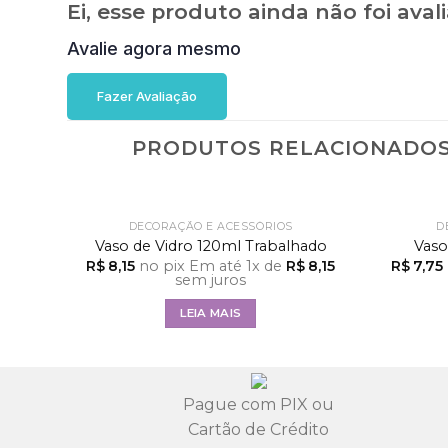
Ei, esse produto ainda não foi aval
Avalie agora mesmo
Fazer Avaliação
PRODUTOS RELACIONADO
FORA DE ESTOQUE
DECORAÇÃO E ACESSÓRIOS
D
Vaso de Vidro 120ml Trabalhado
Vaso
R$
8,15
no pix
Em até
1
x de
R$
8,15
R$
7,75
sem juros
LEIA MAIS
Pague com PIX ou
Cartão de Crédito