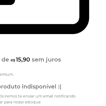
 de
15,90
sem juros
R$
remium.
roduto indisponível :(
Nós iremos te enviar um email notificando
r para nosso estoque.