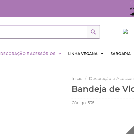
E
DECORAÇÃO E ACESSÓRIOS
LINHA VEGANA
SABOARIA
Início
/
Decoração e Acessór
Bandeja de Vi
Adicionar
aos
Código:
535
Favoritos