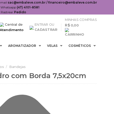
-mail
sac@embaleve.com.br / financeiro@embaleve.com.br
Whatsapp
(47) 4101-8581
Rastrear
Pedido
MINHAS COMPRAS
Central de
ENTRAR OU
R$
0,00
Atendimento
CADASTRAR
AROMATIZADOR
VELAS
COSMÉTICOS
ios
/
Bandejas
dro com Borda 7,5x20cm