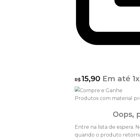
15,90
Em até
1
x
R$
Produtos com material p
Oops, p
Entre na lista de espera. 
quando o produto retorna