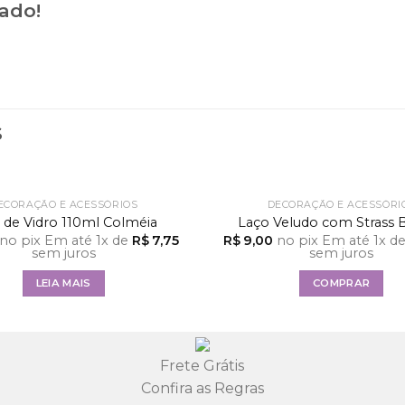
iado!
S
FORA DE ESTOQUE
ECORAÇÃO E ACESSÓRIOS
DECORAÇÃO E ACESSÓRI
 de Vidro 110ml Colméia
Laço Veludo com Strass 
no pix
Em até
1
x de
R$
7,75
R$
9,00
no pix
Em até
1
x d
sem juros
sem juros
LEIA MAIS
COMPRAR
Frete Grátis
Confira as Regras