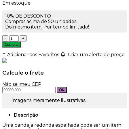
Em estoque
10% DE DESCONTO
Compras acima de 50 unidades.
Do mesmo item. Por tempo limitado!
Base
Bandeja
Comprar
41240
Espelhada
Adicionar aos Favoritos
Criar um alerta de preço
Redonda
15cm
quantidade
Calcule o frete
Não sei meu CEP
Imagens meramente ilustrativas.
Descrição
Uma bandeja redonda espelhada pode ser um item