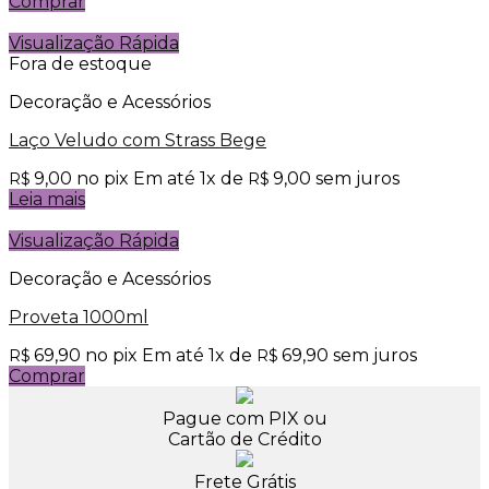
Comprar
Visualização Rápida
Fora de estoque
Decoração e Acessórios
Laço Veludo com Strass Bege
9,00
no pix
Em até
1
x de
9,00
sem juros
R$
R$
Leia mais
Visualização Rápida
Decoração e Acessórios
Proveta 1000ml
69,90
no pix
Em até
1
x de
69,90
sem juros
R$
R$
Comprar
Pague com PIX ou
Cartão de Crédito
Frete Grátis