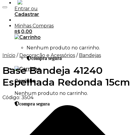
Entrar ou
Adicionar aos Favoritos
Cadastrar
Minhas Compras
0,00
R$
Nenhum produto no carrinho.
Início
/
Decoração e Acessórios
/
Bandejas
compra segura
Base Bandeja 41240
Espelhada Redonda 15cm
Carrinho
Nenhum produto no carrinho.
Código:
3504
compra segura