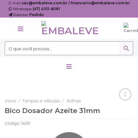
Skip
E-mail
sac@embaleve.com.br / financeiro@embaleve.com.br
Whatsapp
(47) 4101-8581
to
Rastrear
Pedido
content
Início
/
Tampas e Válvulas
/
Rolhas
Adicionar
Bico Dosador Azeite 31mm
aos
Favoritos
Código:
1409