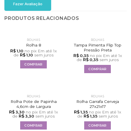
Fazer Avaliação
PRODUTOS RELACIONADOS
ROLHAS
ROLHAS
Tampa Pimenta Flip Top
Rolha 8
Pressão Preta
R$
1,10
no pix
Em até
1
x
R$
de
1,10
sem juros
R$
0,35
no pix
Em até
1
x
R$
de
0,35
sem juros
COMPRAR
COMPRAR
ROLHAS
ROLHAS
Rolha Pote de Papinha
Rolha Garrafa Cerveja
4,6cm de Largura
27x21x17
R$
R$
3,30
no pix
Em até
1
x
1,35
no pix
Em até
1
x
R$
R$
de
3,30
sem juros
de
1,35
sem juros
COMPRAR
COMPRAR