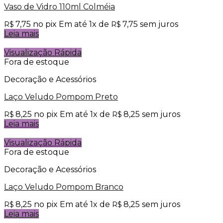
Vaso de Vidro 110ml Colméia
7,75
no pix
Em até
1
x de
7,75
sem juros
R$
R$
Leia mais
Visualização Rápida
Fora de estoque
Decoração e Acessórios
Laço Veludo Pompom Preto
8,25
no pix
Em até
1
x de
8,25
sem juros
R$
R$
Leia mais
Visualização Rápida
Fora de estoque
Decoração e Acessórios
Laço Veludo Pompom Branco
8,25
no pix
Em até
1
x de
8,25
sem juros
R$
R$
Leia mais