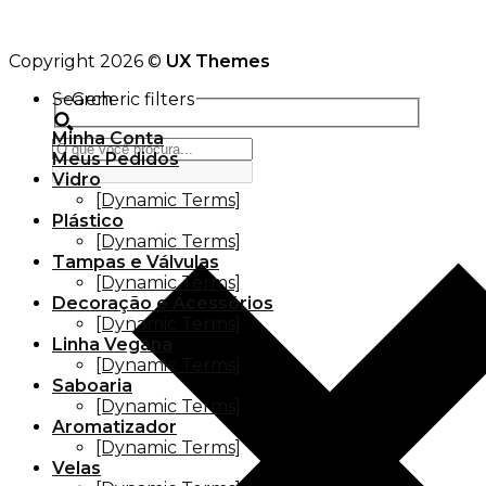
Copyright 2026 ©
UX Themes
Search
Generic filters
Minha Conta
Meus Pedidos
Vidro
[Dynamic Terms]
Plástico
[Dynamic Terms]
Tampas e Válvulas
[Dynamic Terms]
Decoração e Acessórios
[Dynamic Terms]
Linha Vegana
[Dynamic Terms]
Saboaria
[Dynamic Terms]
Aromatizador
[Dynamic Terms]
Velas