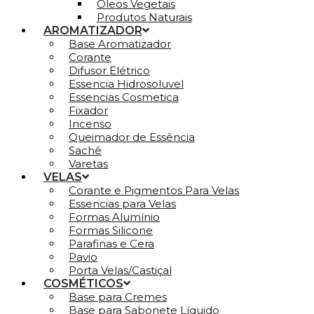
Óleos Vegetais
Produtos Naturais
AROMATIZADOR
Base Aromatizador
Corante
Difusor Elétrico
Essencia Hidrosoluvel
Essencias Cosmetica
Fixador
Incenso
Queimador de Essência
Sachê
Varetas
VELAS
Corante e Pigmentos Para Velas
Essencias para Velas
Formas Alumínio
Formas Silicone
Parafinas e Cera
Pavio
Porta Velas/Castiçal
COSMÉTICOS
Base para Cremes
Base para Sabonete Líquido