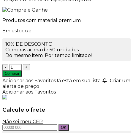
Produtos com material premium.
Em estoque
10% DE DESCONTO
Compras acima de 50 unidades.
Do mesmo item. Por tempo limitado!
Caixa
PB0012
Comprar
Branca
Adicionar aos Favoritos
Já está em sua lista
Criar um
Com
alerta de preço
Borda
Adicionar aos Favoritos
quantidade
Calcule o frete
Não sei meu CEP