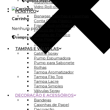
compra segura
Vidro Ambar
Vidro Roll-on
PLÁSTICO
Bisnagas, Latinhas e caixinhas
Carrinho
Conta Gotas Plástico
Frasco Roll-on/Batom
Nenhum produto no carrinho.
Frascos de Plástico
Garrafas de Plástico
compra segura
Pote Plástico
Tubetes
TAMPAS E VÁLVULAS
Gatilho Spray
Pump Espumadora
Pump para Sabonete
Rolhas
Tampa Aromatizador
Tampa Flip Top
Tampa Lacre
Tampa Simples
Válvulas Spray
DECORAÇÃO E ACESSÓRIOS
Bandejas
Caixinhas de Papel
Decoração