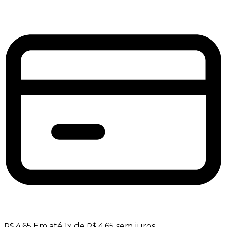
4,65
Em até
1
x de
4,65
sem juros
R$
R$