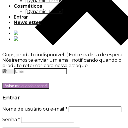
[Dynamic Terms]
Cosméticos
[Dynamic Terms]
Entrar
Newsletter
Oops, produto indisponível :(
Entre na lista de espera.
Nós iremos te enviar um email notificando quando o
produto retornar para nosso estoque.
Avise-me quando chegar!
Entrar
Nome de usuário ou e-mail
*
Senha
*