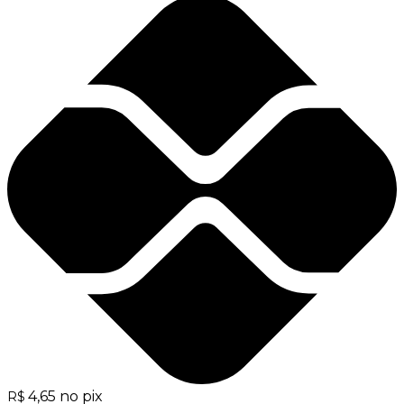
4,65
no pix
R$