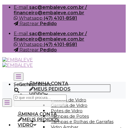
Skip
E-mail
sac@embaleve.com.br /
to
financeiro@embaleve.com.br
content
Whatsapp
(47) 4101-8581
Rastrear
Pedido
E-mail
sac@embaleve.com.br /
financeiro@embaleve.com.br
Whatsapp
(47) 4101-8581
Rastrear
Pedido
MINHA CONTA
Search
Generic filters
MEUS PEDIDOS
VIDRO
Frascos de Vidro
Garrafas de Vidro
Potes de Vidro
MINHA CONTA
Tampas de Potes
MEUS PEDIDOS
Tampas e Rolhas de Garrafas
VIDRO
Vidro Ambar