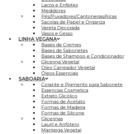
Laços e Enfeites
Medidores
Pés/Puxadores/Cantoneiras/Alças
Sacolas de Papel e Organza
Vareta Decorada
Vasos e Gesso
LINHA VEGANA
Bases de Cremes
Bases de Sabonetes
Bases de Shampoo e Condicionador
Glicerina Vegetal
Oleo Carreador Vegetal
Óleos Essenciais
SABOARIA
Corante e Pigmento para Sabonete
Essencias Cosmetica
Extrato Glicólico
Formas de Acetato
Formas de Madeira
Formas de Silicone
Glicerinas
Lauril e Anfótero
Manteiga Vegetal