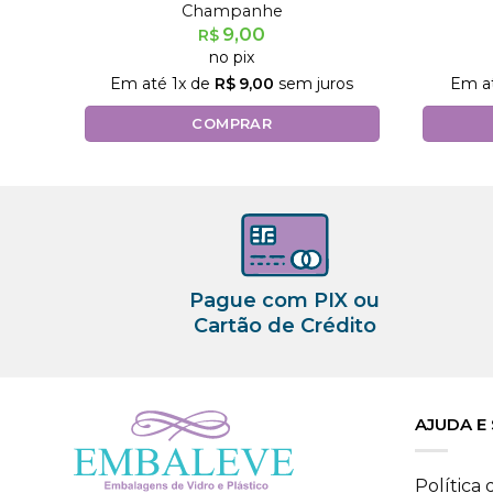
Champanhe
9,00
R$
no pix
Em até
1
x de
R$
9,00
sem juros
Em a
COMPRAR
Pague com PIX ou
Cartão de Crédito
AJUDA E
Política