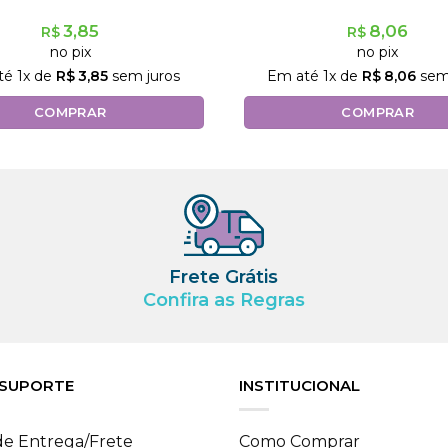
3,85
8,06
R$
R$
no pix
no pix
té
1
x de
R$
3,85
sem juros
Em até
1
x de
R$
8,06
sem
COMPRAR
COMPRAR
Frete Grátis
Confira as Regras
 SUPORTE
INSTITUCIONAL
 de Entrega/Frete
Como Comprar