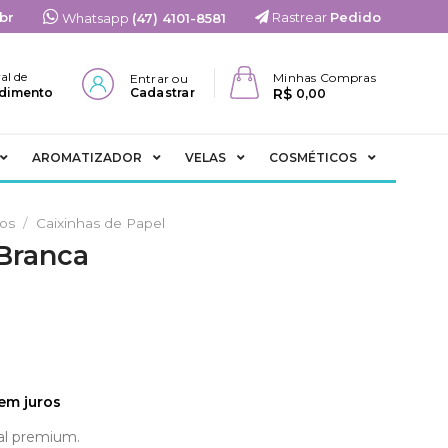
br
Rastrear
Pedido
Whatsapp
(47) 4101-8581
al de
Minhas Compras
Entrar ou
R$
dimento
Cadastrar
0,00
AROMATIZADOR
VELAS
COSMÉTICOS
ios
/
Caixinhas de Papel
Branca
em juros
al premium.