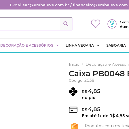
E-mail
sac@embaleve.com.br / financeiro@embaleve.com.
Centr
Aten
DECORAÇÃO E ACESSÓRIOS
LINHA VEGANA
SABOARIA
Início
/
Decoração e Acessór
Caixa PB0048 
Adicionar
2039
Código:
aos
Favoritos
4,85
R$
no pix
4,85
R$
Em até
1
x de
R$
4,85
s
Produtos com materi