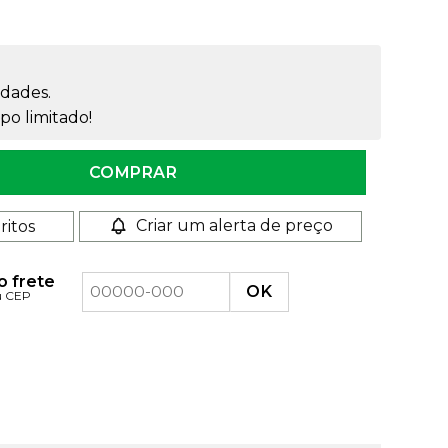
dades.
o limitado!
tidade
COMPRAR
Criar um alerta de preço
ritos
o frete
u CEP