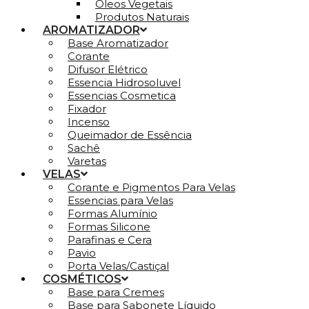
Óleos Vegetais
Produtos Naturais
AROMATIZADOR
Base Aromatizador
Corante
Difusor Elétrico
Essencia Hidrosoluvel
Essencias Cosmetica
Fixador
Incenso
Queimador de Essência
Sachê
Varetas
VELAS
Corante e Pigmentos Para Velas
Essencias para Velas
Formas Alumínio
Formas Silicone
Parafinas e Cera
Pavio
Porta Velas/Castiçal
COSMÉTICOS
Base para Cremes
Base para Sabonete Líquido