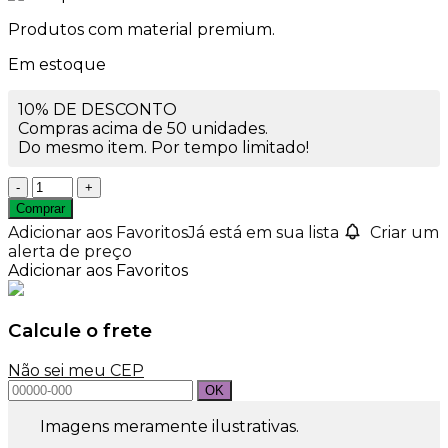
Produtos com material premium.
Em estoque
10% DE DESCONTO
Compras acima de 50 unidades.
Do mesmo item. Por tempo limitado!
Caixa
PB0054
Comprar
Kraft
Adicionar aos Favoritos
Já está em sua lista
Criar um
quantidade
alerta de preço
Adicionar aos Favoritos
Calcule o frete
Não sei meu CEP
Imagens meramente ilustrativas.