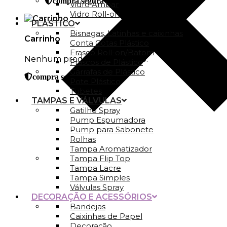
compra segura
Vidro Ambar
Vidro Roll-on
PLÁSTICO
Bisnagas, Latinhas e caixinhas
Carrinho
Conta Gotas Plástico
Frasco Roll-on/Batom
Nenhum produto no carrinho.
Frascos de Plástico
Garrafas de Plástico
compra segura
Pote Plástico
Tubetes
TAMPAS E VÁLVULAS
Gatilho Spray
Pump Espumadora
Pump para Sabonete
Rolhas
Tampa Aromatizador
Tampa Flip Top
Tampa Lacre
Tampa Simples
Válvulas Spray
DECORAÇÃO E ACESSÓRIOS
Bandejas
Caixinhas de Papel
Decoração