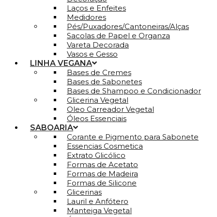
Laços e Enfeites
Medidores
Pés/Puxadores/Cantoneiras/Alças
Sacolas de Papel e Organza
Vareta Decorada
Vasos e Gesso
LINHA VEGANA
Bases de Cremes
Bases de Sabonetes
Bases de Shampoo e Condicionador
Glicerina Vegetal
Oleo Carreador Vegetal
Óleos Essenciais
SABOARIA
Corante e Pigmento para Sabonete
Essencias Cosmetica
Extrato Glicólico
Formas de Acetato
Formas de Madeira
Formas de Silicone
Glicerinas
Lauril e Anfótero
Manteiga Vegetal