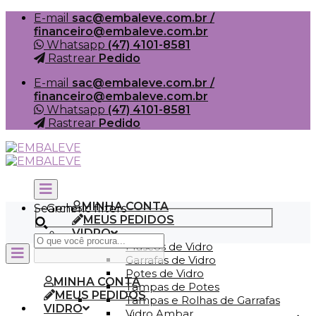
Skip
E-mail
sac@embaleve.com.br /
to
financeiro@embaleve.com.br
content
Whatsapp
(47) 4101-8581
Rastrear
Pedido
E-mail
sac@embaleve.com.br /
financeiro@embaleve.com.br
Whatsapp
(47) 4101-8581
Rastrear
Pedido
MINHA CONTA
Search
Generic filters
MEUS PEDIDOS
VIDRO
Frascos de Vidro
Garrafas de Vidro
Potes de Vidro
MINHA CONTA
Tampas de Potes
MEUS PEDIDOS
Tampas e Rolhas de Garrafas
VIDRO
Vidro Ambar