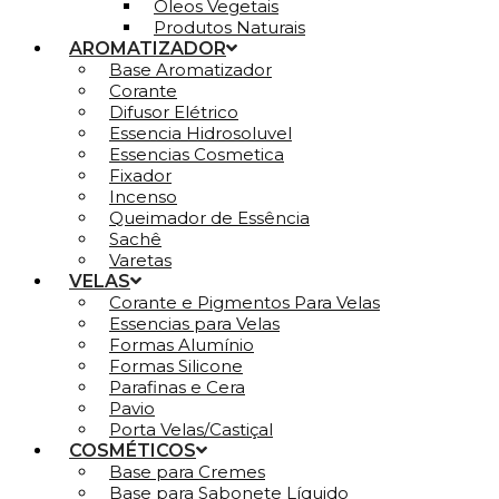
Óleos Vegetais
Produtos Naturais
AROMATIZADOR
Base Aromatizador
Corante
Difusor Elétrico
Essencia Hidrosoluvel
Essencias Cosmetica
Fixador
Incenso
Queimador de Essência
Sachê
Varetas
VELAS
Corante e Pigmentos Para Velas
Essencias para Velas
Formas Alumínio
Formas Silicone
Parafinas e Cera
Pavio
Porta Velas/Castiçal
COSMÉTICOS
Base para Cremes
Base para Sabonete Líquido