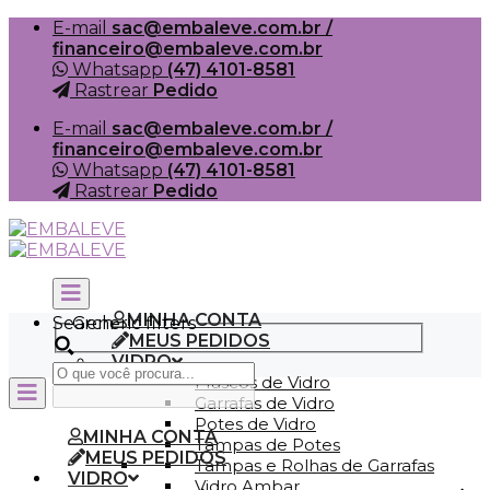
Skip
E-mail
sac@embaleve.com.br /
to
financeiro@embaleve.com.br
content
Whatsapp
(47) 4101-8581
Rastrear
Pedido
E-mail
sac@embaleve.com.br /
financeiro@embaleve.com.br
Whatsapp
(47) 4101-8581
Rastrear
Pedido
MINHA CONTA
Search
Generic filters
MEUS PEDIDOS
VIDRO
Frascos de Vidro
Garrafas de Vidro
Potes de Vidro
MINHA CONTA
Tampas de Potes
MEUS PEDIDOS
Tampas e Rolhas de Garrafas
VIDRO
Vidro Ambar