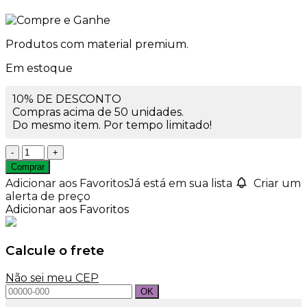
Produtos com material premium.
Em estoque
10% DE DESCONTO
Compras acima de 50 unidades.
Do mesmo item. Por tempo limitado!
Corante
Pó
Comprar
Vela
Adicionar aos Favoritos
Já está em sua lista
Criar um
Azul
alerta de preço
7gr
Adicionar aos Favoritos
quantidade
Calcule o frete
Não sei meu CEP