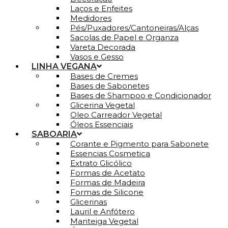
Laços e Enfeites
Medidores
Pés/Puxadores/Cantoneiras/Alças
Sacolas de Papel e Organza
Vareta Decorada
Vasos e Gesso
LINHA VEGANA
Bases de Cremes
Bases de Sabonetes
Bases de Shampoo e Condicionador
Glicerina Vegetal
Oleo Carreador Vegetal
Óleos Essenciais
SABOARIA
Corante e Pigmento para Sabonete
Essencias Cosmetica
Extrato Glicólico
Formas de Acetato
Formas de Madeira
Formas de Silicone
Glicerinas
Lauril e Anfótero
Manteiga Vegetal