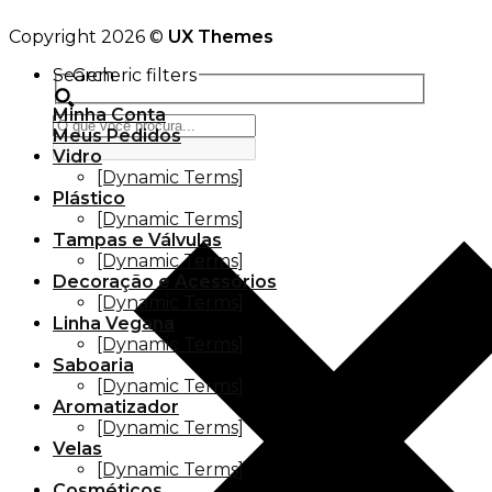
Copyright 2026 ©
UX Themes
Search
Generic filters
Minha Conta
Meus Pedidos
Vidro
[Dynamic Terms]
Plástico
[Dynamic Terms]
Tampas e Válvulas
[Dynamic Terms]
Decoração e Acessórios
[Dynamic Terms]
Linha Vegana
[Dynamic Terms]
Saboaria
[Dynamic Terms]
Aromatizador
[Dynamic Terms]
Velas
[Dynamic Terms]
Cosméticos