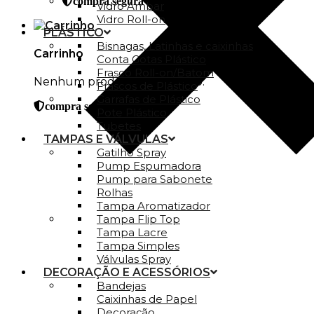
compra segura
Vidro Ambar
Vidro Roll-on
PLÁSTICO
Bisnagas, Latinhas e caixinhas
Carrinho
Conta Gotas Plástico
Frasco Roll-on/Batom
Nenhum produto no carrinho.
Frascos de Plástico
Garrafas de Plástico
compra segura
Pote Plástico
Tubetes
TAMPAS E VÁLVULAS
Gatilho Spray
Pump Espumadora
Pump para Sabonete
Rolhas
Tampa Aromatizador
Tampa Flip Top
Tampa Lacre
Tampa Simples
Válvulas Spray
DECORAÇÃO E ACESSÓRIOS
Bandejas
Caixinhas de Papel
Decoração