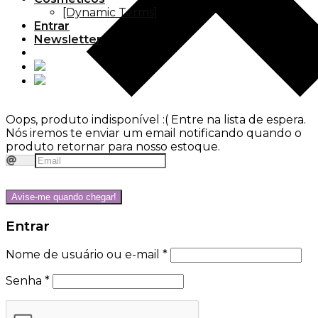
[Dynamic Terms]
Entrar
Newsletter
Oops, produto indisponível :(
Entre na lista de espera.
Nós iremos te enviar um email notificando quando o
produto retornar para nosso estoque.
Avise-me quando chegar!
Entrar
Nome de usuário ou e-mail
*
Senha
*