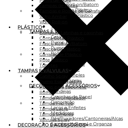
Potes de Vidro
Frasco Roll-on/Batom
Tampas de Potes
Frascos de Plástico
Tampas e Rolhas de Garrafas
Garrafas de Plástico
Vidro Ambar
Pote Plástico
Vidro Roll-on
Tubetes
PLÁSTICO
TAMPAS E VÁLVULAS
Bisnagas, Latinhas e caixinhas
Gatilho Spray
Conta Gotas Plástico
Pump Espumadora
Frasco Roll-on/Batom
Pump para Sabonete
Frascos de Plástico
Rolhas
Garrafas de Plástico
Tampa Aromatizador
Pote Plástico
Tampa Flip Top
Tubetes
Tampa Lacre
TAMPAS E VÁLVULAS
Tampa Simples
Gatilho Spray
Válvulas Spray
Pump Espumadora
DECORAÇÃO E ACESSÓRIOS
Pump para Sabonete
Bandejas
Rolhas
Caixinhas de Papel
Tampa Aromatizador
Decoração
Tampa Flip Top
Laços e Enfeites
Tampa Lacre
Medidores
Tampa Simples
Pés/Puxadores/Cantoneiras/Alças
Válvulas Spray
Sacolas de Papel e Organza
DECORAÇÃO E ACESSÓRIOS