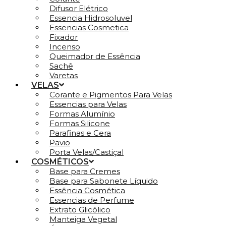
Difusor Elétrico
Essencia Hidrosoluvel
Essencias Cosmetica
Fixador
Incenso
Queimador de Essência
Sachê
Varetas
VELAS
Corante e Pigmentos Para Velas
Essencias para Velas
Formas Alumínio
Formas Silicone
Parafinas e Cera
Pavio
Porta Velas/Castiçal
COSMÉTICOS
Base para Cremes
Base para Sabonete Líquido
Essência Cosmética
Essencias de Perfume
Extrato Glicólico
Manteiga Vegetal