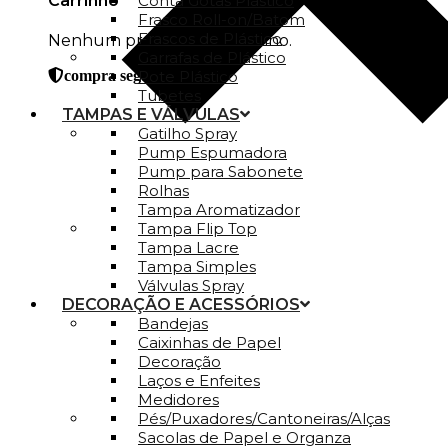
Carrinho
Conta Gotas Plástico
Frasco Roll-on/Batom
Frascos de Plástico
Nenhum produto no carrinho.
Garrafas de Plástico
Pote Plástico
compra segura
Tubetes
TAMPAS E VÁLVULAS
Gatilho Spray
Pump Espumadora
Pump para Sabonete
Rolhas
Tampa Aromatizador
Tampa Flip Top
Tampa Lacre
Tampa Simples
Válvulas Spray
DECORAÇÃO E ACESSÓRIOS
Bandejas
Caixinhas de Papel
Decoração
Laços e Enfeites
Medidores
Pés/Puxadores/Cantoneiras/Alças
Sacolas de Papel e Organza