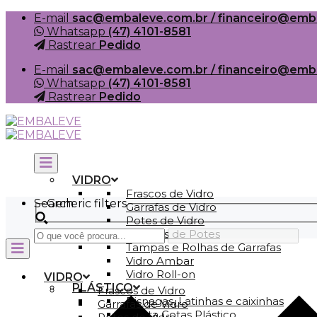
Skip
E-mail
sac@embaleve.com.br / financeiro@emb
to
Whatsapp
(47) 4101-8581
content
Rastrear
Pedido
E-mail
sac@embaleve.com.br / financeiro@emb
Whatsapp
(47) 4101-8581
Rastrear
Pedido
VIDRO
Frascos de Vidro
Search
Generic filters
Garrafas de Vidro
Potes de Vidro
Tampas de Potes
Tampas e Rolhas de Garrafas
Vidro Ambar
Vidro Roll-on
VIDRO
PLÁSTICO
Frascos de Vidro
Bisnagas, Latinhas e caixinhas
Garrafas de Vidro
Conta Gotas Plástico