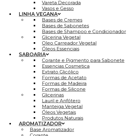
Vareta Decorada
Vasos e Gesso
LINHA VEGANA
Bases de Cremes
Bases de Sabonetes
Bases de Shampoo e Condicionador
Glicerina Vegetal
Oleo Carreador Vegetal
Óleos Essenciais
SABOARIA
Corante e Pigmento para Sabonete
Essencias Cosmetica
Extrato Glicólico
Formas de Acetato
Formas de Madeira
Formas de Silicone
Glicerinas
Lauril e Anfótero
Manteiga Vegetal
Óleos Vegetais
Produtos Naturais
AROMATIZADOR
Base Aromatizador
Corante