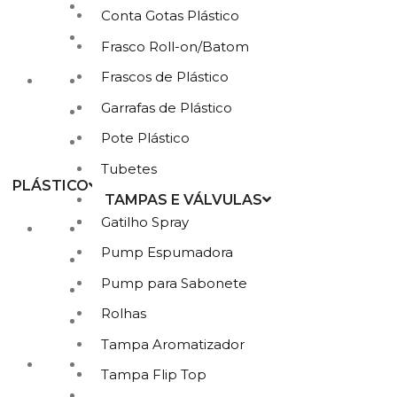
Potes de Vidro
Conta Gotas Plástico
Tampas de Potes
Frasco Roll-on/Batom
Frascos de Plástico
Tampas e Rolhas de Garrafas
Garrafas de Plástico
Vidro Ambar
Pote Plástico
Vidro Roll-on
Tubetes
PLÁSTICO
TAMPAS E VÁLVULAS
Gatilho Spray
Bisnagas, Latinhas e caixinhas
Pump Espumadora
Conta Gotas Plástico
Pump para Sabonete
Frasco Roll-on/Batom
Rolhas
Frascos de Plástico
Tampa Aromatizador
Garrafas de Plástico
Tampa Flip Top
Pote Plástico