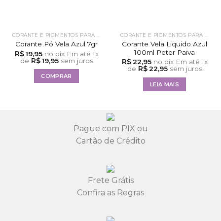
FORA DE ESTOQUE
CORANTE E PIGMENTOS PARA VELAS
CORANTE E PIGMENTOS PARA VELAS
Corante Vela Liquido Azul
Corante Pó Vela Azul 7gr
100ml Peter Paiva
R$
19,95
no pix
Em até
1
x
R$
de
19,95
sem juros
R$
22,95
no pix
Em até
1
x
R$
de
22,95
sem juros
COMPRAR
LEIA MAIS
Pague com PIX ou
Cartão de Crédito
Frete Grátis
Confira as Regras