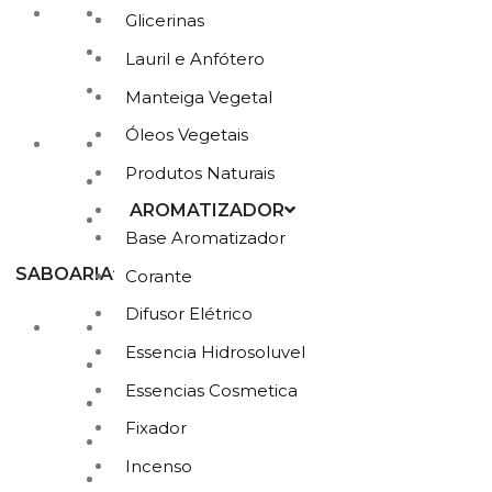
Bases de Cremes
Glicerinas
Bases de Sabonetes
Lauril e Anfótero
Bases de Shampoo e Condicionador
Manteiga Vegetal
Óleos Vegetais
Glicerina Vegetal
Produtos Naturais
Oleo Carreador Vegetal
AROMATIZADOR
Óleos Essenciais
Base Aromatizador
SABOARIA
Corante
Difusor Elétrico
Corante e Pigmento para Sabonete
Essencia Hidrosoluvel
Essencias Cosmetica
Essencias Cosmetica
Extrato Glicólico
Fixador
Formas de Acetato
Incenso
Formas de Madeira