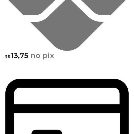
13,75
no pix
R$