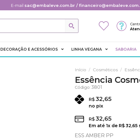
E-mail
sac@embaleve.com.br / financeiro@embaleve.com.
Centr
Aten
DECORAÇÃO E ACESSÓRIOS
LINHA VEGANA
SABOARIA
Início
/
Cosméticos
/
Essênc
Essência Cosm
Adicionar
3801
Código:
aos
Favoritos
32,65
R$
no pix
32,65
R$
Em até
1
x de
R$
32,65
ESS AMBER PP