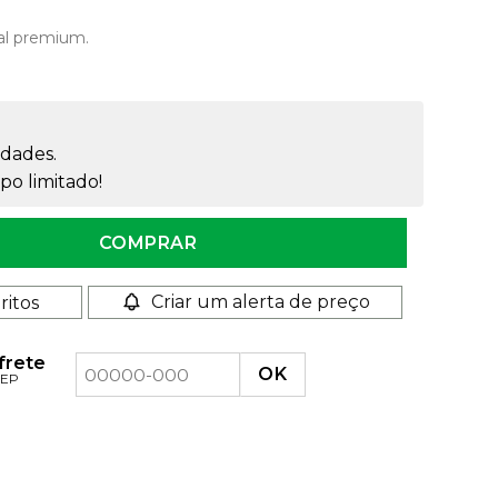
al premium.
dades.
o limitado!
 PP 100ml quantidade
COMPRAR
Criar um alerta de preço
ritos
 frete
CEP