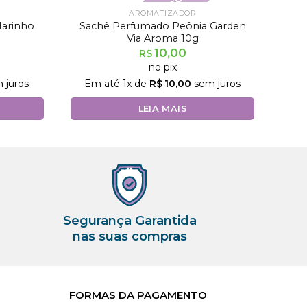
Fora de estoque
AROMATIZADOR
Marinho
Sachê Perfumado Peônia Garden
Via Aroma 10g
10,00
R$
no pix
 juros
Em até
1
x de
R$
10,00
sem juros
LEIA MAIS
Segurança Garantida
nas suas compras
FORMAS DA PAGAMENTO