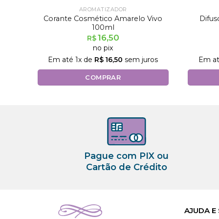
AROMATIZADOR
Corante Cosmético Amarelo Vivo
Difus
100ml
16,50
R$
no pix
Em até
1
x de
R$
16,50
sem juros
Em a
COMPRAR
Pague com PIX ou
Cartão de Crédito
AJUDA E