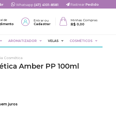
br
Rastrear
Pedido
Whatsapp
(47) 4101-8581
al de
Minhas Compras
Entrar ou
R$
dimento
Cadastrar
0,00
AROMATIZADOR
VELAS
COSMÉTICOS
ia Cosmética
ética Amber PP 100ml
sem juros