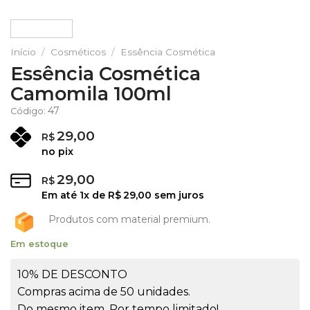
Início
/
Cosméticos
/
Essência Cosmética
Essência Cosmética
Camomila 100ml
47
Código:
29,00
R$
no pix
29,00
R$
Em até
1
x de
R$
29,00
sem juros
Produtos com material premium.
Em estoque
10% DE DESCONTO
Compras acima de 50 unidades.
Do mesmo item. Por tempo limitado!