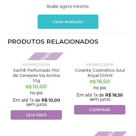
Avalie agora mesmo
Fazer Avaliação
PRODUTOS RELACIONADOS
Fora de estoque
AROMATIZADOR
AROMATIZADOR
Sachê Perfumado Flor
Corante Cosmético Azul
de Cerejeira Via Aroma
Royal 100ml
10g
16,50
R$
10,00
R$
no pix
no pix
Em até
1
x de
R$
16,50
sem juros
Em até
1
x de
R$
10,00
sem juros
COMPRAR
LEIA MAIS