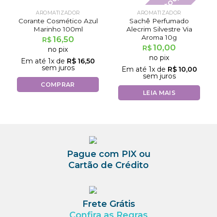
Fora de estoque
AROMATIZADOR
AROMATIZADOR
Corante Cosmético Azul
Sachê Perfumado
Marinho 100ml
Alecrim Silvestre Via
Aroma 10g
16,50
R$
10,00
R$
no pix
no pix
Em até
1
x de
R$
16,50
sem juros
Em até
1
x de
R$
10,00
sem juros
COMPRAR
LEIA MAIS
Pague com PIX ou
Cartão de Crédito
Frete Grátis
Confira as Regras