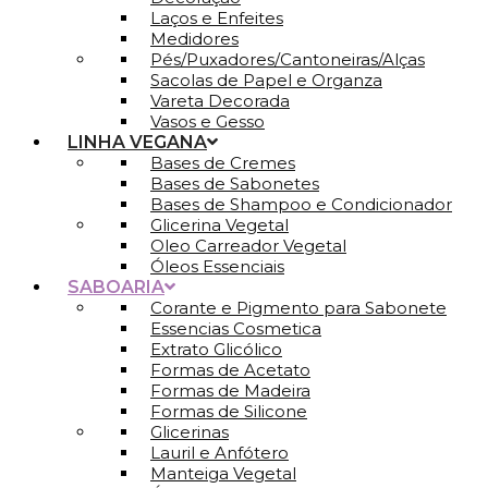
Laços e Enfeites
Medidores
Pés/Puxadores/Cantoneiras/Alças
Sacolas de Papel e Organza
Vareta Decorada
Vasos e Gesso
LINHA VEGANA
Bases de Cremes
Bases de Sabonetes
Bases de Shampoo e Condicionador
Glicerina Vegetal
Oleo Carreador Vegetal
Óleos Essenciais
SABOARIA
Corante e Pigmento para Sabonete
Essencias Cosmetica
Extrato Glicólico
Formas de Acetato
Formas de Madeira
Formas de Silicone
Glicerinas
Lauril e Anfótero
Manteiga Vegetal