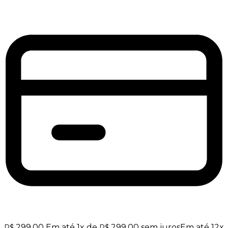
299,00
Em até
1
x de
299,00
sem juros
Em até
12
x
R$
R$