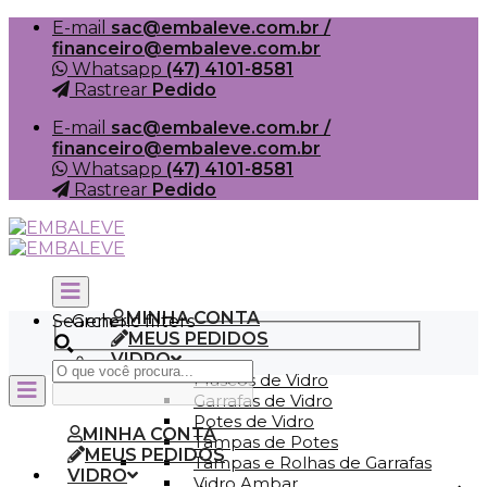
Skip
E-mail
sac@embaleve.com.br /
to
financeiro@embaleve.com.br
content
Whatsapp
(47) 4101-8581
Rastrear
Pedido
E-mail
sac@embaleve.com.br /
financeiro@embaleve.com.br
Whatsapp
(47) 4101-8581
Rastrear
Pedido
MINHA CONTA
Search
Generic filters
MEUS PEDIDOS
VIDRO
Frascos de Vidro
Garrafas de Vidro
Potes de Vidro
MINHA CONTA
Tampas de Potes
MEUS PEDIDOS
Tampas e Rolhas de Garrafas
VIDRO
Vidro Ambar