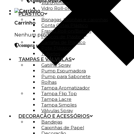
compra segura
Vidro Ambar
Vidro Roll-on
PLÁSTICO
Bisnagas, Latinhas e caixinhas
Carrinho
Conta Gotas Plástico
Frasco Roll-on/Batom
Nenhum produto no carrinho.
Frascos de Plástico
Garrafas de Plástico
compra segura
Pote Plástico
Tubetes
TAMPAS E VÁLVULAS
Gatilho Spray
Pump Espumadora
Pump para Sabonete
Rolhas
Tampa Aromatizador
Tampa Flip Top
Tampa Lacre
Tampa Simples
Válvulas Spray
DECORAÇÃO E ACESSÓRIOS
Bandejas
Caixinhas de Papel
Decoração