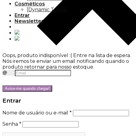
Cosméticos
[Dynamic Terms]
Entrar
Newsletter
Oops, produto indisponível :(
Entre na lista de espera.
Nós iremos te enviar um email notificando quando o
produto retornar para nosso estoque.
Avise-me quando chegar!
Entrar
Nome de usuário ou e-mail
*
Senha
*