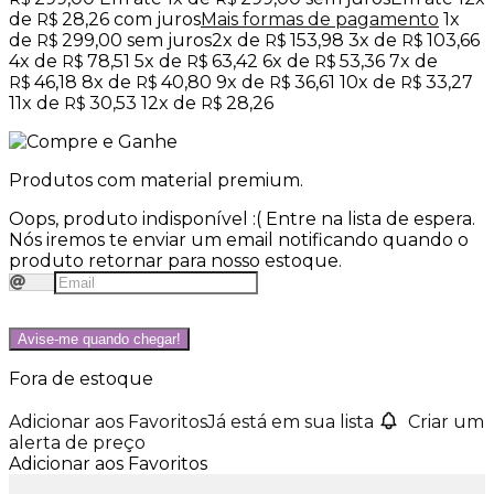
de
28,26
com juros
Mais formas de pagamento
1x
R$
de
299,00
sem juros
2x de
153,98
3x de
103,66
R$
R$
R$
4x de
78,51
5x de
63,42
6x de
53,36
7x de
R$
R$
R$
46,18
8x de
40,80
9x de
36,61
10x de
33,27
R$
R$
R$
R$
11x de
30,53
12x de
28,26
R$
R$
Produtos com material premium.
Oops, produto indisponível :(
Entre na lista de espera.
Nós iremos te enviar um email notificando quando o
produto retornar para nosso estoque.
Avise-me quando chegar!
Fora de estoque
Adicionar aos Favoritos
Já está em sua lista
Criar um
alerta de preço
Adicionar aos Favoritos