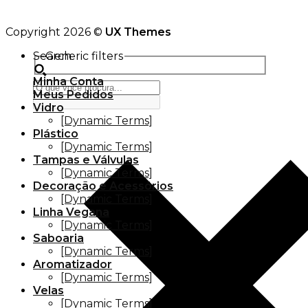
Copyright 2026 ©
UX Themes
Search
Generic filters
Minha Conta
Meus Pedidos
Vidro
[Dynamic Terms]
Plástico
[Dynamic Terms]
Tampas e Válvulas
[Dynamic Terms]
Decoração e Acessórios
[Dynamic Terms]
Linha Vegana
[Dynamic Terms]
Saboaria
[Dynamic Terms]
Aromatizador
[Dynamic Terms]
Velas
[Dynamic Terms]