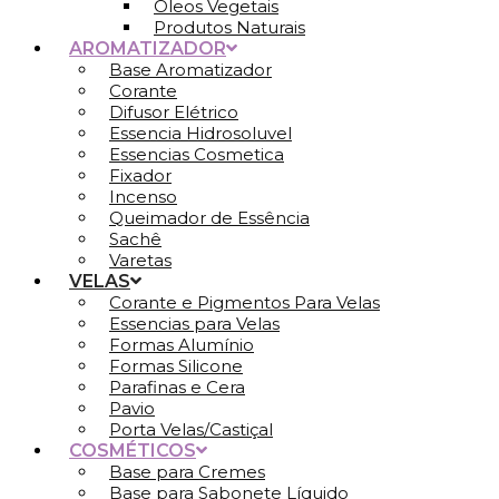
Óleos Vegetais
Produtos Naturais
AROMATIZADOR
Base Aromatizador
Corante
Difusor Elétrico
Essencia Hidrosoluvel
Essencias Cosmetica
Fixador
Incenso
Queimador de Essência
Sachê
Varetas
VELAS
Corante e Pigmentos Para Velas
Essencias para Velas
Formas Alumínio
Formas Silicone
Parafinas e Cera
Pavio
Porta Velas/Castiçal
COSMÉTICOS
Base para Cremes
Base para Sabonete Líquido