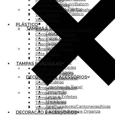
Potes de Vidro
Frasco Roll-on/Batom
Tampas de Potes
Frascos de Plástico
Tampas e Rolhas de Garrafas
Garrafas de Plástico
Vidro Ambar
Pote Plástico
Vidro Roll-on
Tubetes
PLÁSTICO
TAMPAS E VÁLVULAS
Bisnagas, Latinhas e caixinhas
Gatilho Spray
Conta Gotas Plástico
Pump Espumadora
Frasco Roll-on/Batom
Pump para Sabonete
Frascos de Plástico
Rolhas
Garrafas de Plástico
Tampa Aromatizador
Pote Plástico
Tampa Flip Top
Tubetes
Tampa Lacre
TAMPAS E VÁLVULAS
Tampa Simples
Gatilho Spray
Válvulas Spray
Pump Espumadora
DECORAÇÃO E ACESSÓRIOS
Pump para Sabonete
Bandejas
Rolhas
Caixinhas de Papel
Tampa Aromatizador
Decoração
Tampa Flip Top
Laços e Enfeites
Tampa Lacre
Medidores
Tampa Simples
Pés/Puxadores/Cantoneiras/Alças
Válvulas Spray
Sacolas de Papel e Organza
DECORAÇÃO E ACESSÓRIOS