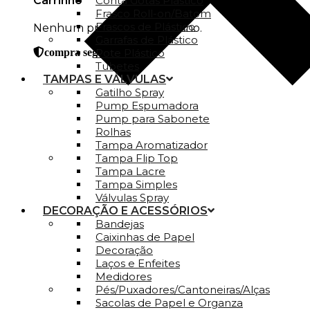
Carrinho
Conta Gotas Plástico
Frasco Roll-on/Batom
Frascos de Plástico
Nenhum produto no carrinho.
Garrafas de Plástico
Pote Plástico
compra segura
Tubetes
TAMPAS E VÁLVULAS
Gatilho Spray
Pump Espumadora
Pump para Sabonete
Rolhas
Tampa Aromatizador
Tampa Flip Top
Tampa Lacre
Tampa Simples
Válvulas Spray
DECORAÇÃO E ACESSÓRIOS
Bandejas
Caixinhas de Papel
Decoração
Laços e Enfeites
Medidores
Pés/Puxadores/Cantoneiras/Alças
Sacolas de Papel e Organza