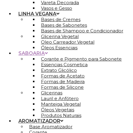
Vareta Decorada
Vasos e Gesso
LINHA VEGANA
Bases de Cremes
Bases de Sabonetes
Bases de Shampoo e Condicionador
Glicerina Vegetal
Oleo Carreador Vegetal
Óleos Essenciais
SABOARIA
Corante e Pigmento para Sabonete
Essencias Cosmetica
Extrato Glicólico
Formas de Acetato
Formas de Madeira
Formas de Silicone
Glicerinas
Lauril e Anfótero
Manteiga Vegetal
Óleos Vegetais
Produtos Naturais
AROMATIZADOR
Base Aromatizador
Corante