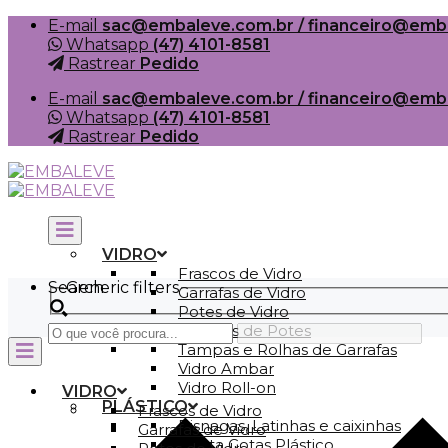
Skip
E-mail
sac@embaleve.com.br / financeiro@emb
to
Whatsapp
(47) 4101-8581
content
Rastrear
Pedido
E-mail
sac@embaleve.com.br / financeiro@emb
Whatsapp
(47) 4101-8581
Rastrear
Pedido
VIDRO
Frascos de Vidro
Search
Generic filters
Garrafas de Vidro
Potes de Vidro
Tampas de Potes
Tampas e Rolhas de Garrafas
Vidro Ambar
Vidro Roll-on
VIDRO
PLÁSTICO
Frascos de Vidro
Bisnagas, Latinhas e caixinhas
Garrafas de Vidro
Conta Gotas Plástico