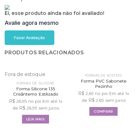
Ei, esse produto ainda não foi avaliado!
Avalie agora mesmo
Fazer Avaliação
PRODUTOS RELACIONADOS
Fora de estoque
FORMAS DE ACETATO
Forma PVC Sabonete
FORMAS DE SILICONE
Pezinho
Forma Silicone 135
R$
2,65
no pix
Em até
1
x
Crisântemo Estilizado
R$
de
2,65
sem juros
R$
26,95
no pix
Em até
1
x
R$
de
26,95
sem juros
COMPRAR
LEIA MAIS