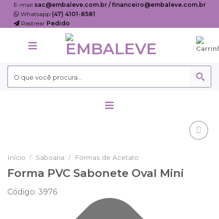
Skip
E-mail
sac@embaleve.com.br / financeiro@embaleve.com.br
Whatsapp
(47) 4101-8581
to
Rastrear
Pedido
content
Adicionar
Início
/
Saboaria
/
Formas de Acetato
aos
Favoritos
Forma PVC Sabonete Oval Mini
Código:
3976