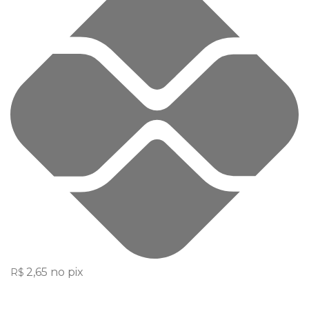
2,65
no pix
R$