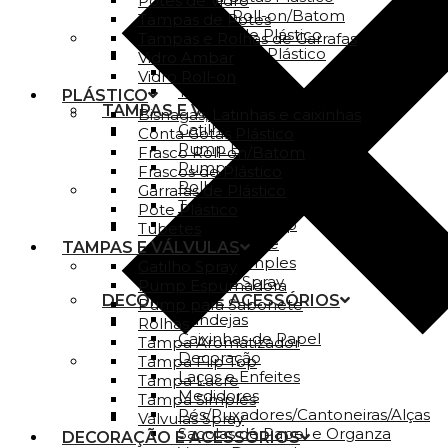
Potes de Vidro
Frasco Roll-on/Batom
Tampas de Potes
Frascos de Plástico
Tampas e Rolhas de Garrafas
Garrafas de Plástico
Vidro Ambar
Pote Plástico
Vidro Roll-on
Tubetes
PLÁSTICO
TAMPAS E VÁLVULAS
Bisnagas, Latinhas e caixinhas
Gatilho Spray
Conta Gotas Plástico
Pump Espumadora
Frasco Roll-on/Batom
Pump para Sabonete
Frascos de Plástico
Rolhas
Garrafas de Plástico
Tampa Aromatizador
Pote Plástico
Tampa Flip Top
Tubetes
Tampa Lacre
TAMPAS E VÁLVULAS
Tampa Simples
Gatilho Spray
Válvulas Spray
Pump Espumadora
DECORAÇÃO E ACESSÓRIOS
Pump para Sabonete
Bandejas
Rolhas
Caixinhas de Papel
Tampa Aromatizador
Decoração
Tampa Flip Top
Laços e Enfeites
Tampa Lacre
Medidores
Tampa Simples
Pés/Puxadores/Cantoneiras/Alças
Válvulas Spray
Sacolas de Papel e Organza
DECORAÇÃO E ACESSÓRIOS