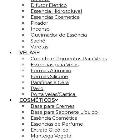
Difusor Elétrico
Essencia Hidrosoluvel
Essencias Cosmetica
Fixador
Incenso
Queimador de Essência
Sachê
Varetas
VELAS
Corante e Pigmentos Para Velas
Essencias para Velas
Formas Alumínio
Formas Silicone
Parafinas e Cera
Pavio
Porta Velas/Castiçal
COSMÉTICOS
Base para Cremes
Base para Sabonete Líquido
Essência Cosmética
Essencias de Perfume
Extrato Glicólico
Manteiga Vegetal