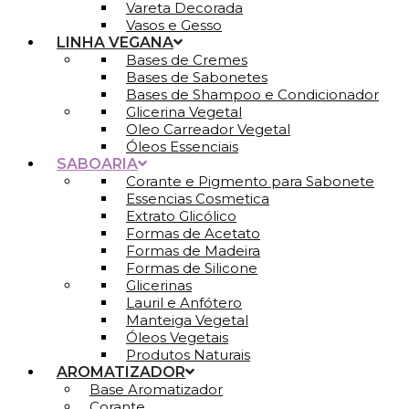
Vareta Decorada
Vasos e Gesso
LINHA VEGANA
Bases de Cremes
Bases de Sabonetes
Bases de Shampoo e Condicionador
Glicerina Vegetal
Oleo Carreador Vegetal
Óleos Essenciais
SABOARIA
Corante e Pigmento para Sabonete
Essencias Cosmetica
Extrato Glicólico
Formas de Acetato
Formas de Madeira
Formas de Silicone
Glicerinas
Lauril e Anfótero
Manteiga Vegetal
Óleos Vegetais
Produtos Naturais
AROMATIZADOR
Base Aromatizador
Corante