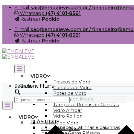
Skip
E-mail
sac@embaleve.com.br / financeiro@emb
to
Whatsapp
(47) 4101-8581
content
Rastrear
Pedido
E-mail
sac@embaleve.com.br / financeiro@emb
Whatsapp
(47) 4101-8581
Rastrear
Pedido
VIDRO
Frascos de Vidro
Search
Generic filters
Garrafas de Vidro
Potes de Vidro
Tampas de Potes
Tampas e Rolhas de Garrafas
Vidro Ambar
Vidro Roll-on
VIDRO
PLÁSTICO
Frascos de Vidro
Bisnagas, Latinhas e caixinhas
Garrafas de Vidro
Conta Gotas Plástico