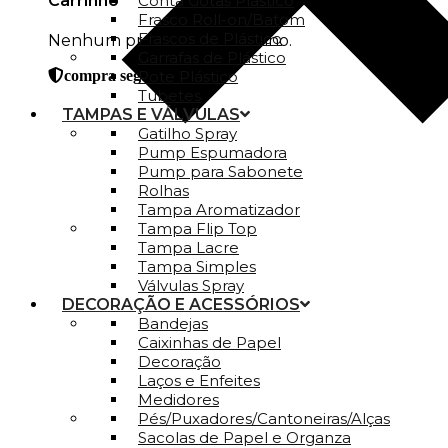
Carrinho
Conta Gotas Plástico
Frasco Roll-on/Batom
Frascos de Plástico
Nenhum produto no carrinho.
Garrafas de Plástico
Pote Plástico
compra segura
Tubetes
TAMPAS E VÁLVULAS
Gatilho Spray
Pump Espumadora
Pump para Sabonete
Rolhas
Tampa Aromatizador
Tampa Flip Top
Tampa Lacre
Tampa Simples
Válvulas Spray
DECORAÇÃO E ACESSÓRIOS
Bandejas
Caixinhas de Papel
Decoração
Laços e Enfeites
Medidores
Pés/Puxadores/Cantoneiras/Alças
Sacolas de Papel e Organza