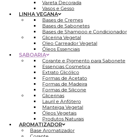
Vareta Decorada
Vasos e Gesso
LINHA VEGANA
Bases de Cremes
Bases de Sabonetes
Bases de Shampoo e Condicionador
Glicerina Vegetal
Oleo Carreador Vegetal
Óleos Essenciais
SABOARIA
Corante e Pigmento para Sabonete
Essencias Cosmetica
Extrato Glicólico
Formas de Acetato
Formas de Madeira
Formas de Silicone
Glicerinas
Lauril e Anfótero
Manteiga Vegetal
Óleos Vegetais
Produtos Naturais
AROMATIZADOR
Base Aromatizador
Corante