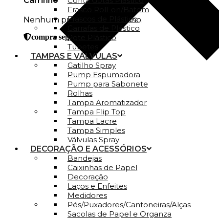
Carrinho
Conta Gotas Plástico
Frasco Roll-on/Batom
Frascos de Plástico
Nenhum produto no carrinho.
Garrafas de Plástico
Pote Plástico
compra segura
Tubetes
TAMPAS E VÁLVULAS
Gatilho Spray
Pump Espumadora
Pump para Sabonete
Rolhas
Tampa Aromatizador
Tampa Flip Top
Tampa Lacre
Tampa Simples
Válvulas Spray
DECORAÇÃO E ACESSÓRIOS
Bandejas
Caixinhas de Papel
Decoração
Laços e Enfeites
Medidores
Pés/Puxadores/Cantoneiras/Alças
Sacolas de Papel e Organza