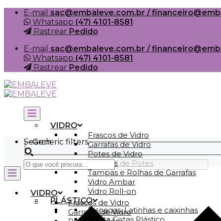
Skip
E-mail
sac@embaleve.com.br / financeiro@emb
to
Whatsapp
(47) 4101-8581
content
Rastrear
Pedido
E-mail
sac@embaleve.com.br / financeiro@emb
Whatsapp
(47) 4101-8581
Rastrear
Pedido
VIDRO
Frascos de Vidro
Search
Generic filters
Garrafas de Vidro
Potes de Vidro
Tampas de Potes
Tampas e Rolhas de Garrafas
Vidro Ambar
Vidro Roll-on
VIDRO
PLÁSTICO
Frascos de Vidro
Bisnagas, Latinhas e caixinhas
Garrafas de Vidro
Conta Gotas Plástico