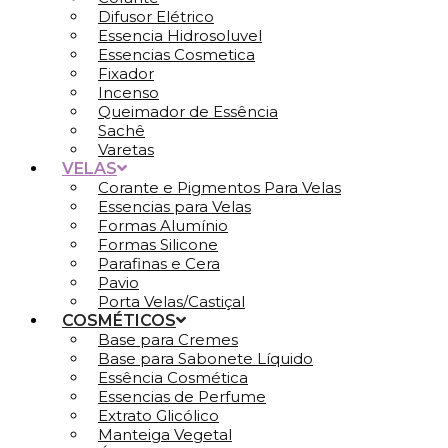
Difusor Elétrico
Essencia Hidrosoluvel
Essencias Cosmetica
Fixador
Incenso
Queimador de Essência
Sachê
Varetas
VELAS
Corante e Pigmentos Para Velas
Essencias para Velas
Formas Alumínio
Formas Silicone
Parafinas e Cera
Pavio
Porta Velas/Castiçal
COSMÉTICOS
Base para Cremes
Base para Sabonete Líquido
Essência Cosmética
Essencias de Perfume
Extrato Glicólico
Manteiga Vegetal