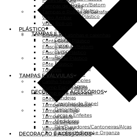
Potes de Vidro
Frasco Roll-on/Batom
Tampas de Potes
Frascos de Plástico
Tampas e Rolhas de Garrafas
Garrafas de Plástico
Vidro Ambar
Pote Plástico
Vidro Roll-on
Tubetes
PLÁSTICO
TAMPAS E VÁLVULAS
Bisnagas, Latinhas e caixinhas
Gatilho Spray
Conta Gotas Plástico
Pump Espumadora
Frasco Roll-on/Batom
Pump para Sabonete
Frascos de Plástico
Rolhas
Garrafas de Plástico
Tampa Aromatizador
Pote Plástico
Tampa Flip Top
Tubetes
Tampa Lacre
TAMPAS E VÁLVULAS
Tampa Simples
Gatilho Spray
Válvulas Spray
Pump Espumadora
DECORAÇÃO E ACESSÓRIOS
Pump para Sabonete
Bandejas
Rolhas
Caixinhas de Papel
Tampa Aromatizador
Decoração
Tampa Flip Top
Laços e Enfeites
Tampa Lacre
Medidores
Tampa Simples
Pés/Puxadores/Cantoneiras/Alças
Válvulas Spray
Sacolas de Papel e Organza
DECORAÇÃO E ACESSÓRIOS