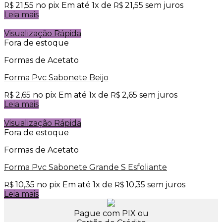
21,55
no pix
Em até
1
x de
21,55
sem juros
R$
R$
Leia mais
Visualização Rápida
Fora de estoque
Formas de Acetato
Forma Pvc Sabonete Beijo
2,65
no pix
Em até
1
x de
2,65
sem juros
R$
R$
Leia mais
Visualização Rápida
Fora de estoque
Formas de Acetato
Forma Pvc Sabonete Grande S Esfoliante
10,35
no pix
Em até
1
x de
10,35
sem juros
R$
R$
Leia mais
Pague com PIX ou