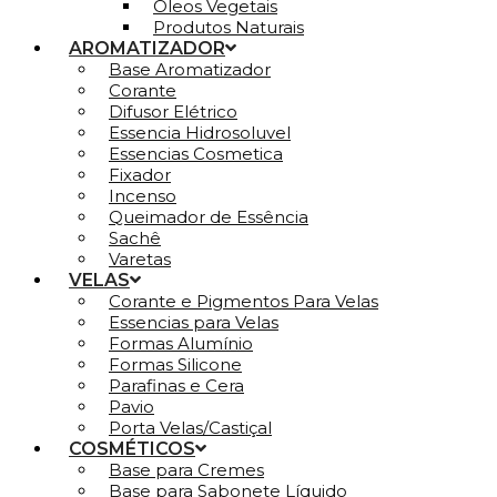
Óleos Vegetais
Produtos Naturais
AROMATIZADOR
Base Aromatizador
Corante
Difusor Elétrico
Essencia Hidrosoluvel
Essencias Cosmetica
Fixador
Incenso
Queimador de Essência
Sachê
Varetas
VELAS
Corante e Pigmentos Para Velas
Essencias para Velas
Formas Alumínio
Formas Silicone
Parafinas e Cera
Pavio
Porta Velas/Castiçal
COSMÉTICOS
Base para Cremes
Base para Sabonete Líquido