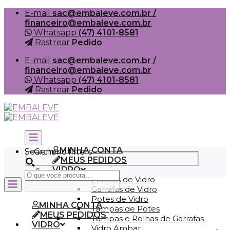
Skip
E-mail
sac@embaleve.com.br /
to
financeiro@embaleve.com.br
content
Whatsapp
(47) 4101-8581
Rastrear
Pedido
E-mail
sac@embaleve.com.br /
financeiro@embaleve.com.br
Whatsapp
(47) 4101-8581
Rastrear
Pedido
MINHA CONTA
Search
Generic filters
MEUS PEDIDOS
VIDRO
Frascos de Vidro
Garrafas de Vidro
Potes de Vidro
MINHA CONTA
Tampas de Potes
MEUS PEDIDOS
Tampas e Rolhas de Garrafas
VIDRO
Vidro Ambar