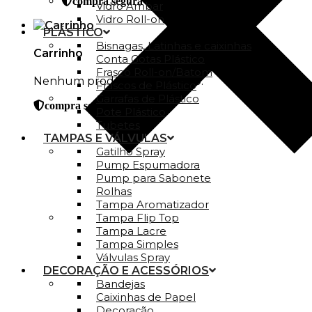
compra segura
Vidro Ambar
Vidro Roll-on
PLÁSTICO
Bisnagas, Latinhas e caixinhas
Carrinho
Conta Gotas Plástico
Frasco Roll-on/Batom
Nenhum produto no carrinho.
Frascos de Plástico
Garrafas de Plástico
compra segura
Pote Plástico
Tubetes
TAMPAS E VÁLVULAS
Gatilho Spray
Pump Espumadora
Pump para Sabonete
Rolhas
Tampa Aromatizador
Tampa Flip Top
Tampa Lacre
Tampa Simples
Válvulas Spray
DECORAÇÃO E ACESSÓRIOS
Bandejas
Caixinhas de Papel
Decoração