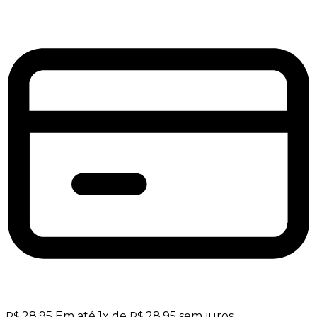
28,95
Em até
1
x de
28,95
sem juros
R$
R$