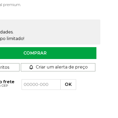
al premium.
dades.
o limitado!
o Reto Rosca 24mm quantidade
COMPRAR
Criar um alerta de preço
ritos
o frete
u CEP