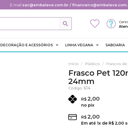
E-mail
sac@embaleve.com.br / financeiro@embaleve.com.
Centr
Aten
DECORAÇÃO E ACESSÓRIOS
LINHA VEGANA
SABOARIA
Início
/
Plástico
/
Frascos de 
Frasco Pet 120
Adicionar
24mm
aos
Favoritos
614
Código:
2,00
R$
no pix
2,00
R$
Em até
1
x de
R$
2,00
s