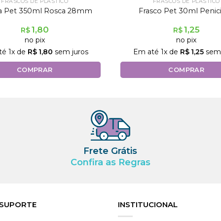
FRASCOS DE PLÁSTICO
FRASCOS DE PLÁSTICO
fa Pet 350ml Rosca 28mm
Frasco Pet 30ml Penici
1,80
1,25
R$
R$
no pix
no pix
té
1
x de
R$
1,80
sem juros
Em até
1
x de
R$
1,25
sem 
COMPRAR
COMPRAR
Frete Grátis
Confira as Regras
 SUPORTE
INSTITUCIONAL