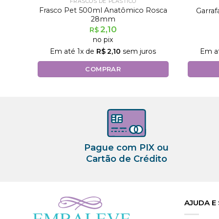
FRASCOS DE PLÁSTICO
Frasco Pet 500ml Anatômico Rosca
Garra
28mm
2,10
R$
no pix
Em até
1
x de
R$
2,10
sem juros
Em a
COMPRAR
Pague com PIX ou
Cartão de Crédito
AJUDA E