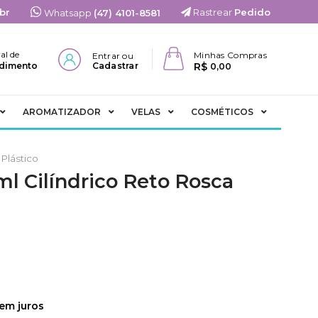
br
Rastrear
Pedido
Whatsapp
(47) 4101-8581
al de
Minhas Compras
Entrar ou
R$
dimento
Cadastrar
0,00
AROMATIZADOR
VELAS
COSMÉTICOS
Plástico
ml Cilíndrico Reto Rosca
em juros