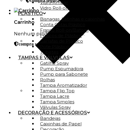
compra segura
Vidro Ambar
Vidro Roll-on
PLÁSTICO
Bisnagas, Latinhas e caixinhas
Carrinho
Conta Gotas Plástico
Frasco Roll-on/Batom
Nenhum produto no carrinho.
Frascos de Plástico
Garrafas de Plástico
compra segura
Pote Plástico
Tubetes
TAMPAS E VÁLVULAS
Gatilho Spray
Pump Espumadora
Pump para Sabonete
Rolhas
Tampa Aromatizador
Tampa Flip Top
Tampa Lacre
Tampa Simples
Válvulas Spray
DECORAÇÃO E ACESSÓRIOS
Bandejas
Caixinhas de Papel
Decoração