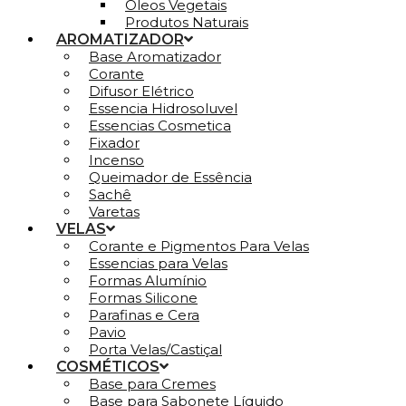
Óleos Vegetais
Produtos Naturais
AROMATIZADOR
Base Aromatizador
Corante
Difusor Elétrico
Essencia Hidrosoluvel
Essencias Cosmetica
Fixador
Incenso
Queimador de Essência
Sachê
Varetas
VELAS
Corante e Pigmentos Para Velas
Essencias para Velas
Formas Alumínio
Formas Silicone
Parafinas e Cera
Pavio
Porta Velas/Castiçal
COSMÉTICOS
Base para Cremes
Base para Sabonete Líquido