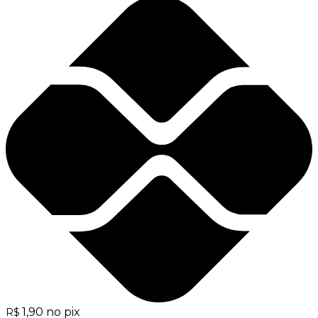
1,90
no pix
R$