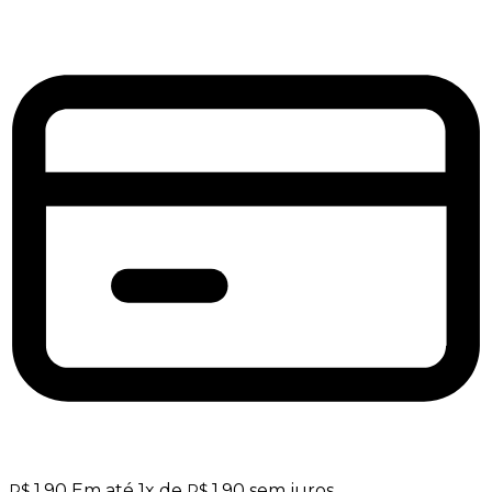
1,90
Em até
1
x de
1,90
sem juros
R$
R$