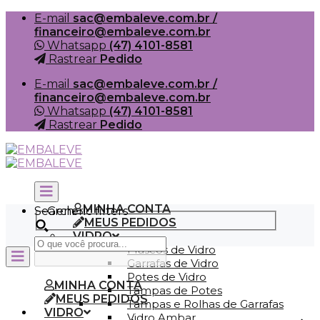
Skip
E-mail
sac@embaleve.com.br /
to
financeiro@embaleve.com.br
content
Whatsapp
(47) 4101-8581
Rastrear
Pedido
E-mail
sac@embaleve.com.br /
financeiro@embaleve.com.br
Whatsapp
(47) 4101-8581
Rastrear
Pedido
MINHA CONTA
Search
Generic filters
MEUS PEDIDOS
VIDRO
Frascos de Vidro
Garrafas de Vidro
Potes de Vidro
MINHA CONTA
Tampas de Potes
MEUS PEDIDOS
Tampas e Rolhas de Garrafas
VIDRO
Vidro Ambar