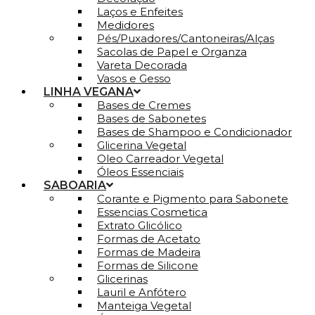
Laços e Enfeites
Medidores
Pés/Puxadores/Cantoneiras/Alças
Sacolas de Papel e Organza
Vareta Decorada
Vasos e Gesso
LINHA VEGANA
Bases de Cremes
Bases de Sabonetes
Bases de Shampoo e Condicionador
Glicerina Vegetal
Oleo Carreador Vegetal
Óleos Essenciais
SABOARIA
Corante e Pigmento para Sabonete
Essencias Cosmetica
Extrato Glicólico
Formas de Acetato
Formas de Madeira
Formas de Silicone
Glicerinas
Lauril e Anfótero
Manteiga Vegetal