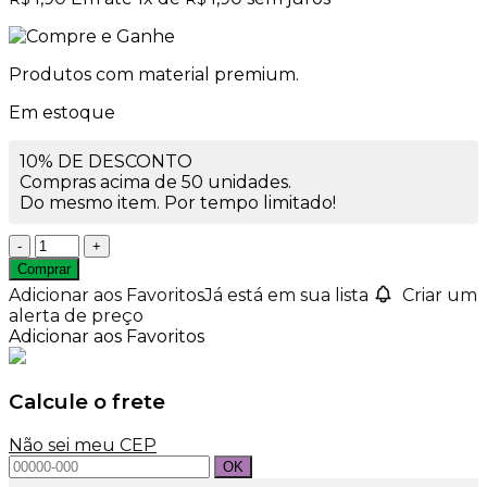
Produtos com material premium.
Em estoque
10% DE DESCONTO
Compras acima de 50 unidades.
Do mesmo item. Por tempo limitado!
Frasco
Pet
Comprar
350ml
Adicionar aos Favoritos
Já está em sua lista
Criar um
Melado
alerta de preço
sem
Adicionar aos Favoritos
Tampa
Rosca
28mm
Calcule o frete
quantidade
Não sei meu CEP