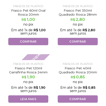
FRASCOS DE PLÁSTICO
FRASCOS DE PLÁSTICO
Frasco Pet 60ml Oval
Frasco Pet 350ml
Rosca 20mm
Quadrado Rosca 28mm
1,00
2,80
R$
R$
no pix
no pix
Em até
1
x de
R$
1,00
Em até
1
x de
R$
2,80
sem juros
sem juros
COMPRAR
COMPRAR
Fora de estoque
FRASCOS DE PLÁSTICO
FRASCOS DE PLÁSTICO
Frasco Pet 120ml
Frasco Pet 40ml
Garrafinha Rosca 24mm
Quadrado Rosca 20mm
1,90
0,85
R$
R$
no pix
no pix
Em até
1
x de
R$
1,90
Em até
1
x de
R$
0,85
sem juros
sem juros
LEIA MAIS
COMPRAR