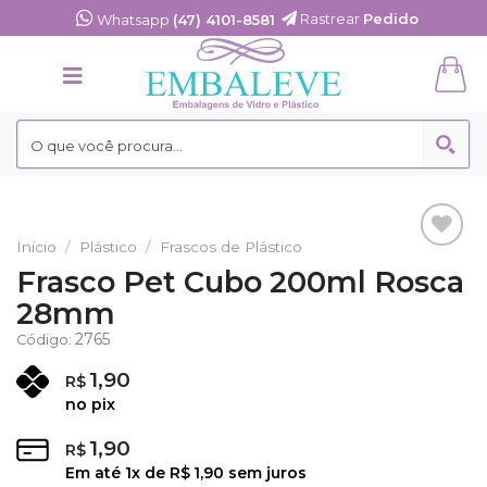
Skip
Rastrear
Pedido
Whatsapp
(47) 4101-8581
to
content
Início
/
Plástico
/
Frascos de Plástico
Adicionar
Frasco Pet Cubo 200ml Rosca
aos
28mm
Favoritos
2765
Código:
1,90
R$
no pix
1,90
R$
Em até
1
x de
R$
1,90
sem juros