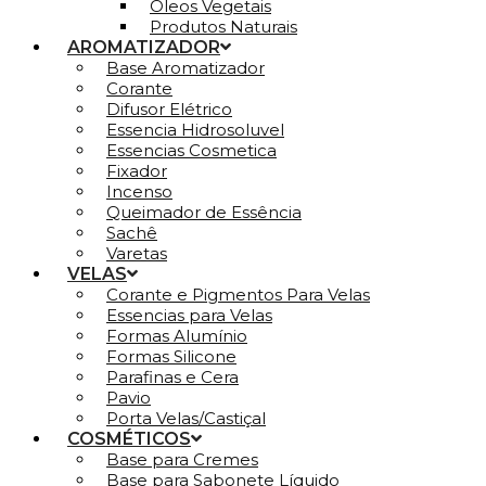
Óleos Vegetais
Produtos Naturais
AROMATIZADOR
Base Aromatizador
Corante
Difusor Elétrico
Essencia Hidrosoluvel
Essencias Cosmetica
Fixador
Incenso
Queimador de Essência
Sachê
Varetas
VELAS
Corante e Pigmentos Para Velas
Essencias para Velas
Formas Alumínio
Formas Silicone
Parafinas e Cera
Pavio
Porta Velas/Castiçal
COSMÉTICOS
Base para Cremes
Base para Sabonete Líquido