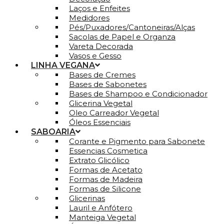
Laços e Enfeites
Medidores
Pés/Puxadores/Cantoneiras/Alças
Sacolas de Papel e Organza
Vareta Decorada
Vasos e Gesso
LINHA VEGANA
Bases de Cremes
Bases de Sabonetes
Bases de Shampoo e Condicionador
Glicerina Vegetal
Oleo Carreador Vegetal
Óleos Essenciais
SABOARIA
Corante e Pigmento para Sabonete
Essencias Cosmetica
Extrato Glicólico
Formas de Acetato
Formas de Madeira
Formas de Silicone
Glicerinas
Lauril e Anfótero
Manteiga Vegetal