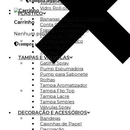
compra segura
Vidro Ambar
Vidro Roll-on
PLÁSTICO
Bisnagas, Latinhas e caixinhas
Carrinho
Conta Gotas Plástico
Frasco Roll-on/Batom
Nenhum produto no carrinho.
Frascos de Plástico
Garrafas de Plástico
compra segura
Pote Plástico
Tubetes
TAMPAS E VÁLVULAS
Gatilho Spray
Pump Espumadora
Pump para Sabonete
Rolhas
Tampa Aromatizador
Tampa Flip Top
Tampa Lacre
Tampa Simples
Válvulas Spray
DECORAÇÃO E ACESSÓRIOS
Bandejas
Caixinhas de Papel
Decoração