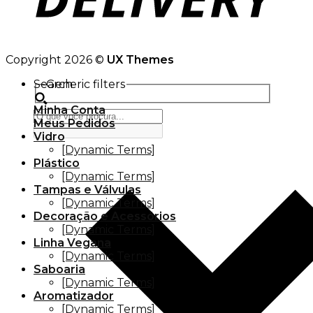
Copyright 2026 ©
UX Themes
Search
Generic filters
Minha Conta
Meus Pedidos
Vidro
[Dynamic Terms]
Plástico
[Dynamic Terms]
Tampas e Válvulas
[Dynamic Terms]
Decoração e Acessórios
[Dynamic Terms]
Linha Vegana
[Dynamic Terms]
Saboaria
[Dynamic Terms]
Aromatizador
[Dynamic Terms]