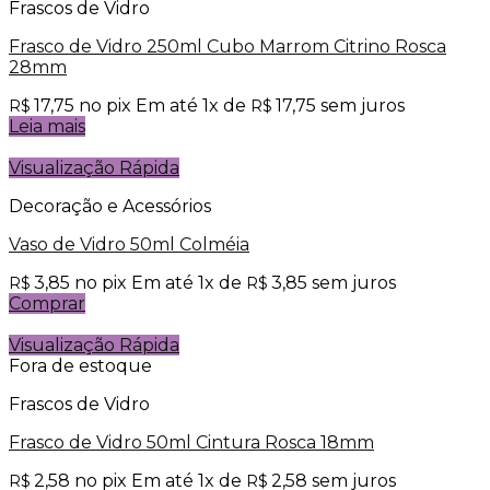
Frascos de Vidro
Frasco de Vidro 250ml Cubo Marrom Citrino Rosca
28mm
17,75
no pix
Em até
1
x de
17,75
sem juros
R$
R$
Leia mais
Visualização Rápida
Decoração e Acessórios
Vaso de Vidro 50ml Colméia
3,85
no pix
Em até
1
x de
3,85
sem juros
R$
R$
Comprar
Visualização Rápida
Fora de estoque
Frascos de Vidro
Frasco de Vidro 50ml Cintura Rosca 18mm
2,58
no pix
Em até
1
x de
2,58
sem juros
R$
R$