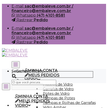
Skip
E-mail
sac@embaleve.com.br /
to
financeiro@embaleve.com.br
content
Whatsapp
(47) 4101-8581
Rastrear
Pedido
E-mail
sac@embaleve.com.br /
financeiro@embaleve.com.br
Whatsapp
(47) 4101-8581
Rastrear
Pedido
MINHA CONTA
Search
Generic filters
MEUS PEDIDOS
VIDRO
Frascos de Vidro
Garrafas de Vidro
Potes de Vidro
MINHA CONTA
Tampas de Potes
MEUS PEDIDOS
Tampas e Rolhas de Garrafas
VIDRO
Vidro Ambar