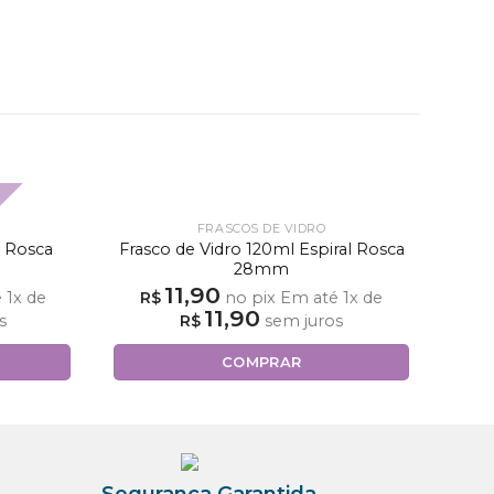
FRASCOS DE VIDRO
r Rosca
Frasco de Vidro 120ml Espiral Rosca
28mm
11,90
é
1
x de
R$
no pix
Em até
1
x de
11,90
s
R$
sem juros
COMPRAR
Segurança Garantida