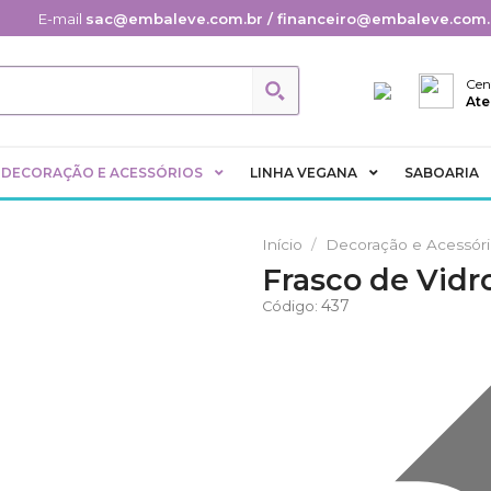
E-mail
sac@embaleve.com.br / financeiro@embaleve.com.
Cen
Ate
DECORAÇÃO E ACESSÓRIOS
LINHA VEGANA
SABOARIA
Início
/
Decoração e Acessór
Frasco de Vidr
Adicionar
437
Código:
aos
Favoritos