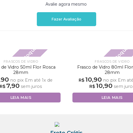
Avalie agora mesmo
Fazer Avaliação
Fora de estoque
Fora de estoque
FRASCOS DE VIDRO
FRASCOS DE VIDRO
 de Vidro 50ml Flor Rosca
Frasco de Vidro 80ml Flo
28mm
28mm
,90
10,90
no pix
Em até
1
x de
R$
no pix
Em at
7,90
10,90
R$
sem juros
R$
sem juro
LEIA MAIS
LEIA MAIS
Frete Grátis