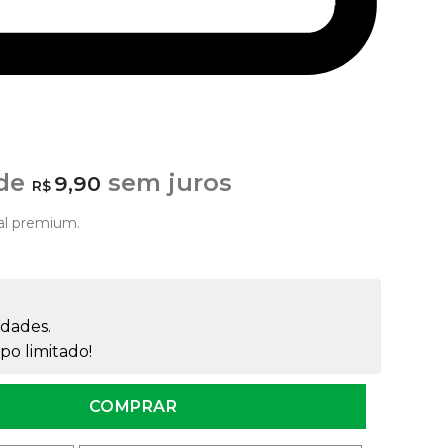
 de
sem juros
9,90
R$
al premium.
dades.
o limitado!
sado sem Rosca quantidade
COMPRAR