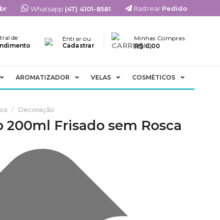
br
Rastrear
Pedido
Whatsapp
(47) 4101-8581
tral de
Minhas Compras
Entrar ou
R$
ndimento
Cadastrar
0,00
AROMATIZADOR
VELAS
COSMÉTICOS
ios
/
Decoração
o 200ml Frisado sem Rosca