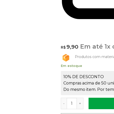
Em até
1
x
9,90
R$
Produtos com materi
Em estoque
10% DE DESCONTO
Compras acima de 50 uni
Do mesmo item. Por temp
Frasco de Vidro 200ml Fri