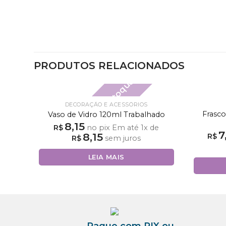
PRODUTOS RELACIONADOS
Fora de estoque
DECORAÇÃO E ACESSÓRIOS
Frasco
Vaso de Vidro 120ml Trabalhado
8,15
R$
no pix
Em até
1
x de
7
8,15
R$
R$
sem juros
LEIA MAIS
Pague com PIX ou