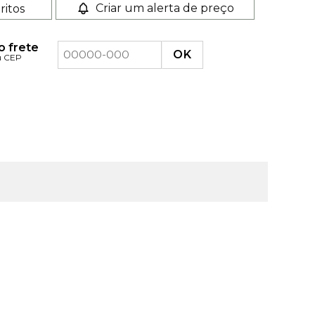
Criar um alerta de preço
ritos
o frete
u CEP