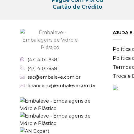
Cartão de Crédito
AJUDA E
Política
Política
(47) 4101-8581
Termos 
(47) 4101-8581
Troca e
sac@embaleve.com.br
financeiro@embaleve.com.br