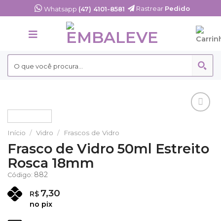
Skip
Rastrear
Pedido
Whatsapp
(47) 4101-8581
to
content
Adicionar
aos
Início
/
Vidro
/
Frascos de Vidro
Favoritos
Frasco de Vidro 50ml Estreito
Rosca 18mm
882
Código:
7,30
R$
no pix