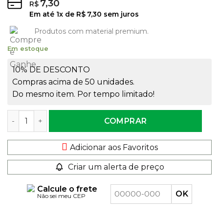
7,30
R$
Em até
1
x de
R$
7,30
sem juros
Produtos com material premium.
Em estoque
10% DE DESCONTO
Compras acima de 50 unidades.
Do mesmo item. Por tempo limitado!
Frasco de Vidro 50ml Estreito Rosca 18mm quantidade
COMPRAR
Adicionar aos Favoritos
Criar um alerta de preço
Calcule o frete
Não sei meu CEP