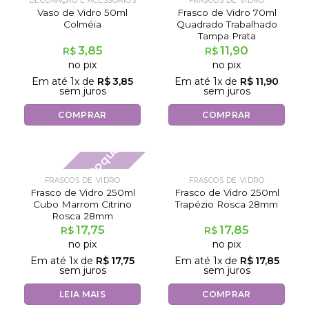
DECORAÇÃO E ACESSÓRIOS
FRASCOS DE VIDRO
Vaso de Vidro 50ml
Frasco de Vidro 70ml
Colméia
Quadrado Trabalhado
Tampa Prata
3,85
11,90
R$
R$
no pix
no pix
Em até
1
x de
R$
3,85
Em até
1
x de
R$
11,90
sem juros
sem juros
COMPRAR
COMPRAR
Fora de estoque
FRASCOS DE VIDRO
FRASCOS DE VIDRO
Frasco de Vidro 250ml
Frasco de Vidro 250ml
Cubo Marrom Citrino
Trapézio Rosca 28mm
Rosca 28mm
17,75
17,85
R$
R$
no pix
no pix
Em até
1
x de
R$
17,75
Em até
1
x de
R$
17,85
sem juros
sem juros
LEIA MAIS
COMPRAR