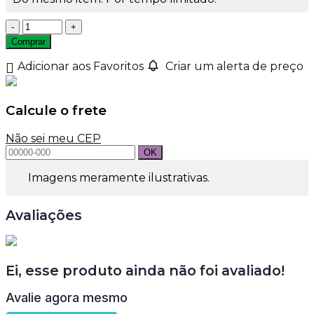
Frasco
Pet
Comprar
Cilíndrico
Âmbar
Adicionar aos Favoritos
Criar um alerta de preço
30ml
Rosca
24mm
Calcule o frete
quantidade
Não sei meu CEP
Imagens meramente ilustrativas.
Avaliações
Ei, esse produto ainda não foi avaliado!
Avalie agora mesmo