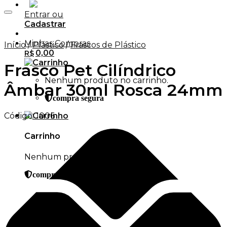
Entrar ou
Adicionar aos Favoritos
Cadastrar
Minhas Compras
Início
/
Plástico
/
Frascos de Plástico
0,00
R$
Frasco Pet Cilíndrico
Nenhum produto no carrinho.
Âmbar 30ml Rosca 24mm
compra segura
Código:
1006
Carrinho
Nenhum produto no carrinho.
compra segura