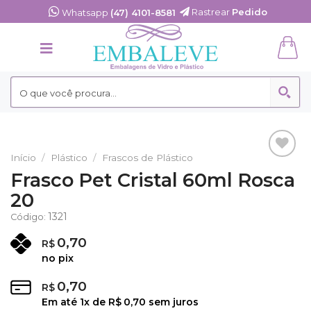
Skip
Rastrear
Pedido
Whatsapp
(47) 4101-8581
to
content
Início
/
Plástico
/
Frascos de Plástico
Adicionar
Frasco Pet Cristal 60ml Rosca
aos
20
Favoritos
1321
Código:
0,70
R$
no pix
0,70
R$
Em até
1
x de
R$
0,70
sem juros