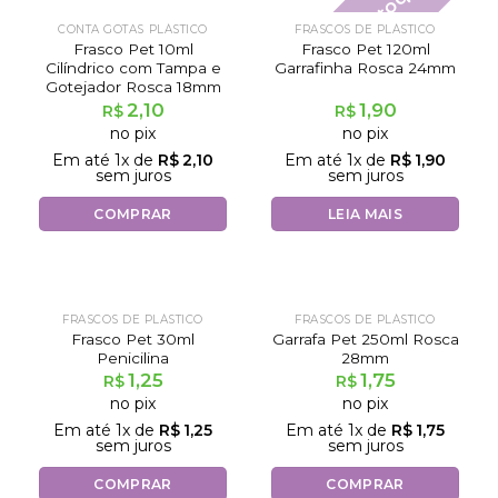
Fora de estoque
CONTA GOTAS PLÁSTICO
FRASCOS DE PLÁSTICO
Frasco Pet 10ml
Frasco Pet 120ml
Cilíndrico com Tampa e
Garrafinha Rosca 24mm
Gotejador Rosca 18mm
2,10
1,90
R$
R$
no pix
no pix
Em até
1
x de
R$
2,10
Em até
1
x de
R$
1,90
sem juros
sem juros
COMPRAR
LEIA MAIS
FRASCOS DE PLÁSTICO
FRASCOS DE PLÁSTICO
Frasco Pet 30ml
Garrafa Pet 250ml Rosca
Penicilina
28mm
1,25
1,75
R$
R$
no pix
no pix
Em até
1
x de
R$
1,25
Em até
1
x de
R$
1,75
sem juros
sem juros
COMPRAR
COMPRAR