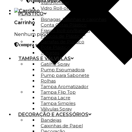
compra segura
Vidro Ambar
Vidro Roll-on
PLÁSTICO
Bisnagas, Latinhas e caixinhas
Carrinho
Conta Gotas Plástico
Frasco Roll-on/Batom
Nenhum produto no carrinho.
Frascos de Plástico
Garrafas de Plástico
compra segura
Pote Plástico
Tubetes
TAMPAS E VÁLVULAS
Gatilho Spray
Pump Espumadora
Pump para Sabonete
Rolhas
Tampa Aromatizador
Tampa Flip Top
Tampa Lacre
Tampa Simples
Válvulas Spray
DECORAÇÃO E ACESSÓRIOS
Bandejas
Caixinhas de Papel
Decoração