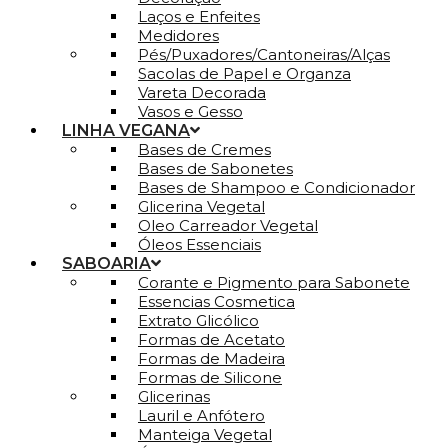
Laços e Enfeites
Medidores
Pés/Puxadores/Cantoneiras/Alças
Sacolas de Papel e Organza
Vareta Decorada
Vasos e Gesso
LINHA VEGANA
Bases de Cremes
Bases de Sabonetes
Bases de Shampoo e Condicionador
Glicerina Vegetal
Oleo Carreador Vegetal
Óleos Essenciais
SABOARIA
Corante e Pigmento para Sabonete
Essencias Cosmetica
Extrato Glicólico
Formas de Acetato
Formas de Madeira
Formas de Silicone
Glicerinas
Lauril e Anfótero
Manteiga Vegetal