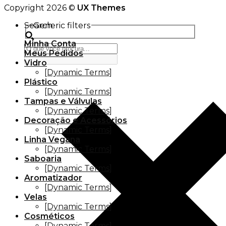
Copyright 2026 ©
UX Themes
Search
Generic filters
Minha Conta
Meus Pedidos
Vidro
[Dynamic Terms]
Plástico
[Dynamic Terms]
Tampas e Válvulas
[Dynamic Terms]
Decoração e Acessórios
[Dynamic Terms]
Linha Vegana
[Dynamic Terms]
Saboaria
[Dynamic Terms]
Aromatizador
[Dynamic Terms]
Velas
[Dynamic Terms]
Cosméticos
[Dynamic Terms]