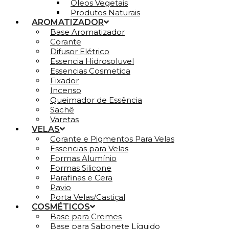
Óleos Vegetais
Produtos Naturais
AROMATIZADOR
Base Aromatizador
Corante
Difusor Elétrico
Essencia Hidrosoluvel
Essencias Cosmetica
Fixador
Incenso
Queimador de Essência
Sachê
Varetas
VELAS
Corante e Pigmentos Para Velas
Essencias para Velas
Formas Alumínio
Formas Silicone
Parafinas e Cera
Pavio
Porta Velas/Castiçal
COSMÉTICOS
Base para Cremes
Base para Sabonete Líquido