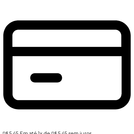
5,45
Em até
1
x de
5,45
sem juros
R$
R$