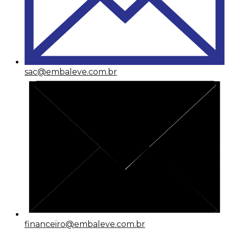
sac@embaleve.com.br
financeiro@embaleve.com.br