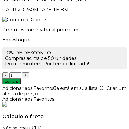
GARR VD 250ML AZEITE B31
Produtos com material premium.
Em estoque
10% DE DESCONTO
Compras acima de 50 unidades.
Do mesmo item. Por tempo limitado!
Garrafa
de
Comprar
Vidro
Adicionar aos Favoritos
Já está em sua lista
Criar um
250ml
alerta de preço
Azeite
Adicionar aos Favoritos
Rosca
31mm
quantidade
Calcule o frete
Não sei meu CEP