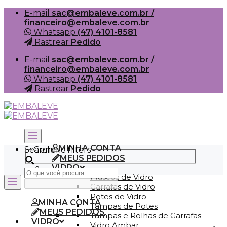
Skip
E-mail
sac@embaleve.com.br /
to
financeiro@embaleve.com.br
content
Whatsapp
(47) 4101-8581
Rastrear
Pedido
E-mail
sac@embaleve.com.br /
financeiro@embaleve.com.br
Whatsapp
(47) 4101-8581
Rastrear
Pedido
MINHA CONTA
Search
Generic filters
MEUS PEDIDOS
VIDRO
Frascos de Vidro
Garrafas de Vidro
Potes de Vidro
MINHA CONTA
Tampas de Potes
MEUS PEDIDOS
Tampas e Rolhas de Garrafas
VIDRO
Vidro Ambar