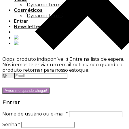
[Dynamic Terms]
Cosméticos
[Dynamic Terms]
Entrar
Newsletter
Oops, produto indisponível :(
Entre na lista de espera.
Nós iremos te enviar um email notificando quando o
produto retornar para nosso estoque.
Avise-me quando chegar!
Entrar
Nome de usuário ou e-mail
*
Senha
*