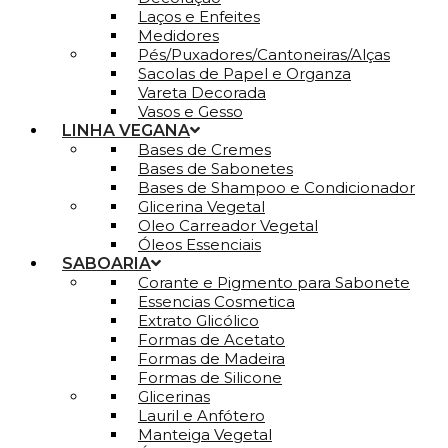
Laços e Enfeites
Medidores
Pés/Puxadores/Cantoneiras/Alças
Sacolas de Papel e Organza
Vareta Decorada
Vasos e Gesso
LINHA VEGANA
Bases de Cremes
Bases de Sabonetes
Bases de Shampoo e Condicionador
Glicerina Vegetal
Oleo Carreador Vegetal
Óleos Essenciais
SABOARIA
Corante e Pigmento para Sabonete
Essencias Cosmetica
Extrato Glicólico
Formas de Acetato
Formas de Madeira
Formas de Silicone
Glicerinas
Lauril e Anfótero
Manteiga Vegetal