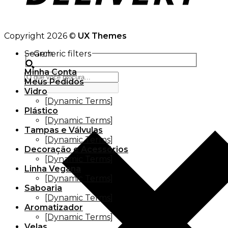
Copyright 2026 ©
UX Themes
Search
Generic filters
Minha Conta
Meus Pedidos
Vidro
[Dynamic Terms]
Plástico
[Dynamic Terms]
Tampas e Válvulas
[Dynamic Terms]
Decoração e Acessórios
[Dynamic Terms]
Linha Vegana
[Dynamic Terms]
Saboaria
[Dynamic Terms]
Aromatizador
[Dynamic Terms]
Velas