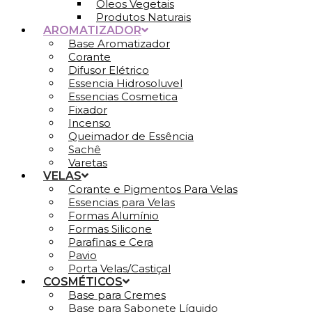
Óleos Vegetais
Produtos Naturais
AROMATIZADOR
Base Aromatizador
Corante
Difusor Elétrico
Essencia Hidrosoluvel
Essencias Cosmetica
Fixador
Incenso
Queimador de Essência
Sachê
Varetas
VELAS
Corante e Pigmentos Para Velas
Essencias para Velas
Formas Alumínio
Formas Silicone
Parafinas e Cera
Pavio
Porta Velas/Castiçal
COSMÉTICOS
Base para Cremes
Base para Sabonete Líquido