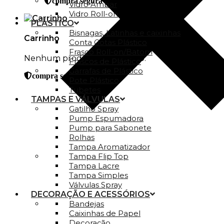
compra segura
Vidro Ambar
Vidro Roll-on
PLÁSTICO
Bisnagas, Latinhas e caixinhas
Carrinho
Conta Gotas Plástico
Frasco Roll-on/Batom
Nenhum produto no carrinho.
Frascos de Plástico
Garrafas de Plástico
compra segura
Pote Plástico
Tubetes
TAMPAS E VÁLVULAS
Gatilho Spray
Pump Espumadora
Pump para Sabonete
Rolhas
Tampa Aromatizador
Tampa Flip Top
Tampa Lacre
Tampa Simples
Válvulas Spray
DECORAÇÃO E ACESSÓRIOS
Bandejas
Caixinhas de Papel
Decoração