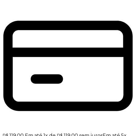
119,00
Em até
1
x de
119,00
sem juros
Em até
5
x
R$
R$