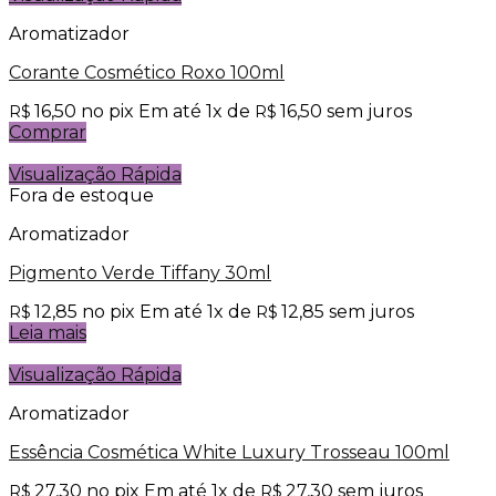
Aromatizador
Corante Cosmético Roxo 100ml
16,50
no pix
Em até
1
x de
16,50
sem juros
R$
R$
Comprar
Visualização Rápida
Fora de estoque
Aromatizador
Pigmento Verde Tiffany 30ml
12,85
no pix
Em até
1
x de
12,85
sem juros
R$
R$
Leia mais
Visualização Rápida
Aromatizador
Essência Cosmética White Luxury Trosseau 100ml
27,30
no pix
Em até
1
x de
27,30
sem juros
R$
R$