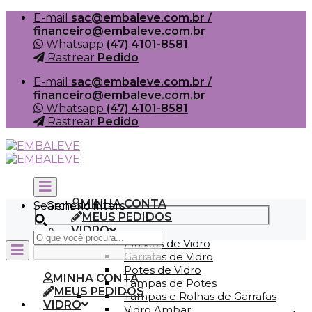
Skip
E-mail
sac@embaleve.com.br /
to
financeiro@embaleve.com.br
content
Whatsapp
(47) 4101-8581
Rastrear
Pedido
E-mail
sac@embaleve.com.br /
financeiro@embaleve.com.br
Whatsapp
(47) 4101-8581
Rastrear
Pedido
MINHA CONTA
Search
Generic filters
MEUS PEDIDOS
VIDRO
Frascos de Vidro
Garrafas de Vidro
Potes de Vidro
MINHA CONTA
Tampas de Potes
MEUS PEDIDOS
Tampas e Rolhas de Garrafas
VIDRO
Vidro Ambar