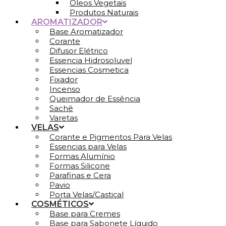
Óleos Vegetais
Produtos Naturais
AROMATIZADOR
Base Aromatizador
Corante
Difusor Elétrico
Essencia Hidrosoluvel
Essencias Cosmetica
Fixador
Incenso
Queimador de Essência
Sachê
Varetas
VELAS
Corante e Pigmentos Para Velas
Essencias para Velas
Formas Alumínio
Formas Silicone
Parafinas e Cera
Pavio
Porta Velas/Castiçal
COSMÉTICOS
Base para Cremes
Base para Sabonete Líquido