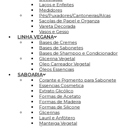
Laços e Enfeites
Medidores
Pés/Puxadores/Cantoneiras/Alças
Sacolas de Papel e Organza
Vareta Decorada
Vasos e Gesso
LINHA VEGANA
Bases de Cremes
Bases de Sabonetes
Bases de Shampoo e Condicionador
Glicerina Vegetal
Oleo Carreador Vegetal
Óleos Essenciais
SABOARIA
Corante e Pigmento para Sabonete
Essencias Cosmetica
Extrato Glicólico
Formas de Acetato
Formas de Madeira
Formas de Silicone
Glicerinas
Lauril e Anfótero
Manteiga Vegetal