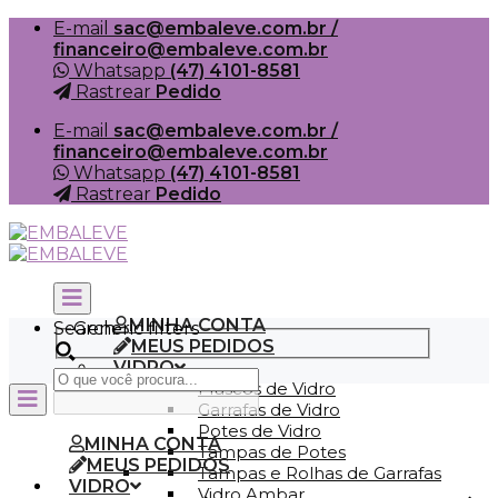
Skip
E-mail
sac@embaleve.com.br /
to
financeiro@embaleve.com.br
content
Whatsapp
(47) 4101-8581
Rastrear
Pedido
E-mail
sac@embaleve.com.br /
financeiro@embaleve.com.br
Whatsapp
(47) 4101-8581
Rastrear
Pedido
MINHA CONTA
Search
Generic filters
MEUS PEDIDOS
VIDRO
Frascos de Vidro
Garrafas de Vidro
Potes de Vidro
MINHA CONTA
Tampas de Potes
MEUS PEDIDOS
Tampas e Rolhas de Garrafas
VIDRO
Vidro Ambar