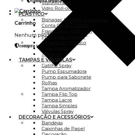
compra segura
Vidro Ambar
Vidro Roll-on
PLÁSTICO
Bisnagas, Latinhas e caixinhas
Carrinho
Conta Gotas Plástico
Frasco Roll-on/Batom
Nenhum produto no carrinho.
Frascos de Plástico
Garrafas de Plástico
compra segura
Pote Plástico
Tubetes
TAMPAS E VÁLVULAS
Gatilho Spray
Pump Espumadora
Pump para Sabonete
Rolhas
Tampa Aromatizador
Tampa Flip Top
Tampa Lacre
Tampa Simples
Válvulas Spray
DECORAÇÃO E ACESSÓRIOS
Bandejas
Caixinhas de Papel
Decoração