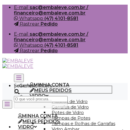
Skip
E-mail
sac@embaleve.com.br /
to
financeiro@embaleve.com.br
content
Whatsapp
(47) 4101-8581
Rastrear
Pedido
E-mail
sac@embaleve.com.br /
financeiro@embaleve.com.br
Whatsapp
(47) 4101-8581
Rastrear
Pedido
MINHA CONTA
Search
Generic filters
MEUS PEDIDOS
VIDRO
Frascos de Vidro
Garrafas de Vidro
Potes de Vidro
MINHA CONTA
Tampas de Potes
MEUS PEDIDOS
Tampas e Rolhas de Garrafas
VIDRO
Vidro Ambar