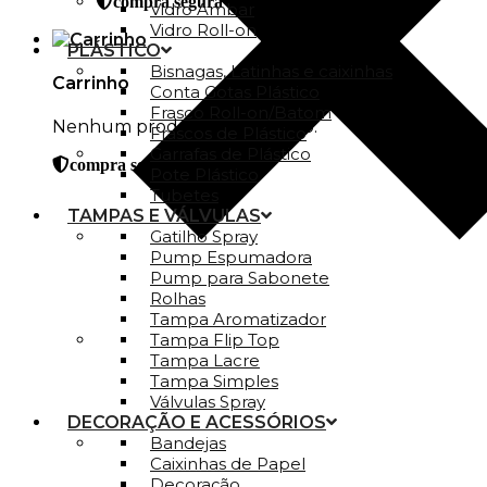
compra segura
Vidro Ambar
Vidro Roll-on
PLÁSTICO
Bisnagas, Latinhas e caixinhas
Carrinho
Conta Gotas Plástico
Frasco Roll-on/Batom
Nenhum produto no carrinho.
Frascos de Plástico
Garrafas de Plástico
compra segura
Pote Plástico
Tubetes
TAMPAS E VÁLVULAS
Gatilho Spray
Pump Espumadora
Pump para Sabonete
Rolhas
Tampa Aromatizador
Tampa Flip Top
Tampa Lacre
Tampa Simples
Válvulas Spray
DECORAÇÃO E ACESSÓRIOS
Bandejas
Caixinhas de Papel
Decoração