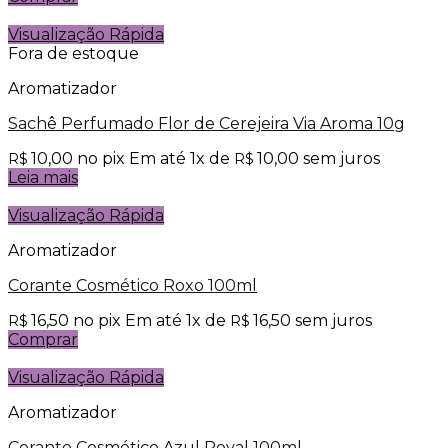
Visualização Rápida
Fora de estoque
Aromatizador
Sachê Perfumado Flor de Cerejeira Via Aroma 10g
10,00
no pix
Em até
1
x de
10,00
sem juros
R$
R$
Leia mais
Visualização Rápida
Aromatizador
Corante Cosmético Roxo 100ml
16,50
no pix
Em até
1
x de
16,50
sem juros
R$
R$
Comprar
Visualização Rápida
Aromatizador
Corante Cosmético Azul Royal 100ml