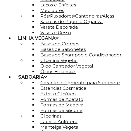
Laços e Enfeites
Medidores
Pés/Puxadores/Cantoneiras/Alças
Sacolas de Papel e Organza
Vareta Decorada
Vasos e Gesso
LINHA VEGANA
Bases de Cremes
Bases de Sabonetes
Bases de Shampoo e Condicionador
Glicerina Vegetal
Oleo Carreador Vegetal
Óleos Essenciais
SABOARIA
Corante e Pigmento para Sabonete
Essencias Cosmetica
Extrato Glicólico
Formas de Acetato
Formas de Madeira
Formas de Silicone
Glicerinas
Lauril e Anfótero
Manteiga Vegetal