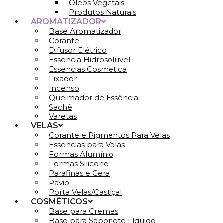
Óleos Vegetais
Produtos Naturais
AROMATIZADOR
Base Aromatizador
Corante
Difusor Elétrico
Essencia Hidrosoluvel
Essencias Cosmetica
Fixador
Incenso
Queimador de Essência
Sachê
Varetas
VELAS
Corante e Pigmentos Para Velas
Essencias para Velas
Formas Alumínio
Formas Silicone
Parafinas e Cera
Pavio
Porta Velas/Castiçal
COSMÉTICOS
Base para Cremes
Base para Sabonete Líquido