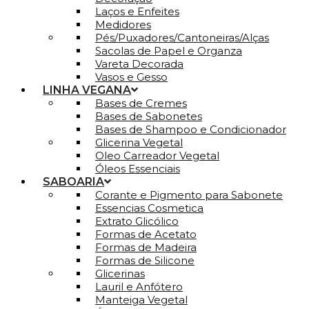
Laços e Enfeites
Medidores
Pés/Puxadores/Cantoneiras/Alças
Sacolas de Papel e Organza
Vareta Decorada
Vasos e Gesso
LINHA VEGANA
Bases de Cremes
Bases de Sabonetes
Bases de Shampoo e Condicionador
Glicerina Vegetal
Oleo Carreador Vegetal
Óleos Essenciais
SABOARIA
Corante e Pigmento para Sabonete
Essencias Cosmetica
Extrato Glicólico
Formas de Acetato
Formas de Madeira
Formas de Silicone
Glicerinas
Lauril e Anfótero
Manteiga Vegetal