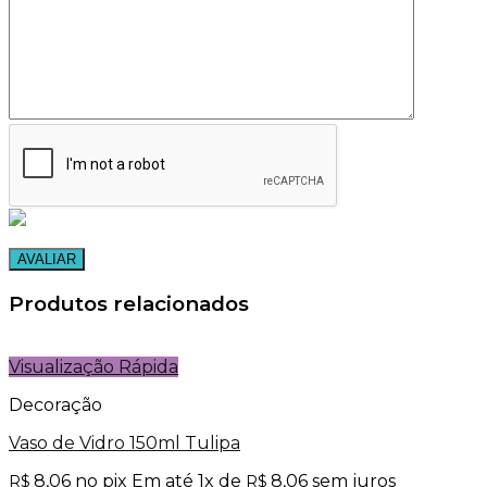
Produtos relacionados
Visualização Rápida
Decoração
Vaso de Vidro 150ml Tulipa
8,06
no pix
Em até
1
x de
8,06
sem juros
R$
R$