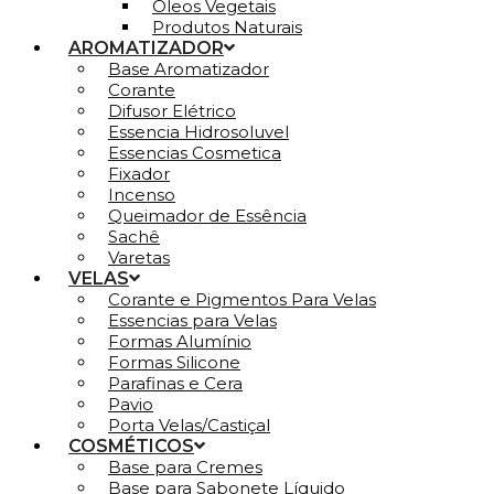
Óleos Vegetais
Produtos Naturais
AROMATIZADOR
Base Aromatizador
Corante
Difusor Elétrico
Essencia Hidrosoluvel
Essencias Cosmetica
Fixador
Incenso
Queimador de Essência
Sachê
Varetas
VELAS
Corante e Pigmentos Para Velas
Essencias para Velas
Formas Alumínio
Formas Silicone
Parafinas e Cera
Pavio
Porta Velas/Castiçal
COSMÉTICOS
Base para Cremes
Base para Sabonete Líquido