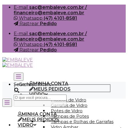
Skip
E-mail
sac@embaleve.com.br /
to
financeiro@embaleve.com.br
content
Whatsapp
(47) 4101-8581
Rastrear
Pedido
E-mail
sac@embaleve.com.br /
financeiro@embaleve.com.br
Whatsapp
(47) 4101-8581
Rastrear
Pedido
MINHA CONTA
Search
Generic filters
MEUS PEDIDOS
VIDRO
Frascos de Vidro
Garrafas de Vidro
Potes de Vidro
MINHA CONTA
Tampas de Potes
MEUS PEDIDOS
Tampas e Rolhas de Garrafas
VIDRO
Vidro Ambar