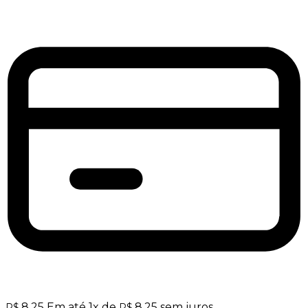
8,25
Em até
1
x de
8,25
sem juros
R$
R$