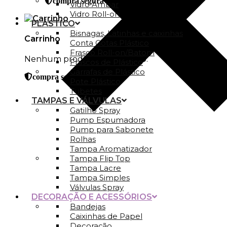
compra segura
Vidro Ambar
Vidro Roll-on
PLÁSTICO
Bisnagas, Latinhas e caixinhas
Carrinho
Conta Gotas Plástico
Frasco Roll-on/Batom
Nenhum produto no carrinho.
Frascos de Plástico
Garrafas de Plástico
compra segura
Pote Plástico
Tubetes
TAMPAS E VÁLVULAS
Gatilho Spray
Pump Espumadora
Pump para Sabonete
Rolhas
Tampa Aromatizador
Tampa Flip Top
Tampa Lacre
Tampa Simples
Válvulas Spray
DECORAÇÃO E ACESSÓRIOS
Bandejas
Caixinhas de Papel
Decoração