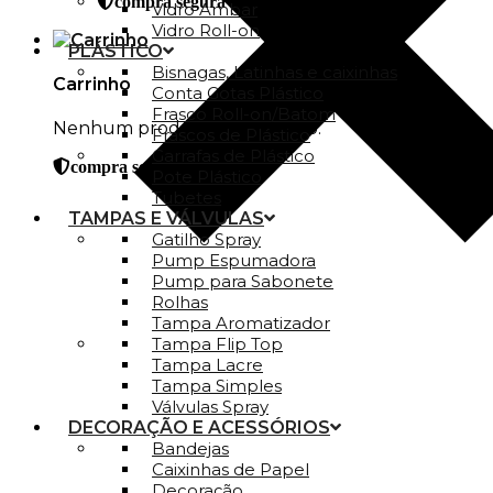
compra segura
Vidro Ambar
Vidro Roll-on
PLÁSTICO
Bisnagas, Latinhas e caixinhas
Carrinho
Conta Gotas Plástico
Frasco Roll-on/Batom
Nenhum produto no carrinho.
Frascos de Plástico
Garrafas de Plástico
compra segura
Pote Plástico
Tubetes
TAMPAS E VÁLVULAS
Gatilho Spray
Pump Espumadora
Pump para Sabonete
Rolhas
Tampa Aromatizador
Tampa Flip Top
Tampa Lacre
Tampa Simples
Válvulas Spray
DECORAÇÃO E ACESSÓRIOS
Bandejas
Caixinhas de Papel
Decoração