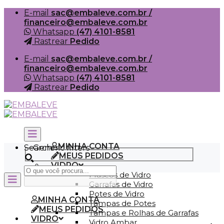
Skip
E-mail
sac@embaleve.com.br /
to
financeiro@embaleve.com.br
content
Whatsapp
(47) 4101-8581
Rastrear
Pedido
E-mail
sac@embaleve.com.br /
financeiro@embaleve.com.br
Whatsapp
(47) 4101-8581
Rastrear
Pedido
MINHA CONTA
Search
Generic filters
MEUS PEDIDOS
VIDRO
Frascos de Vidro
Garrafas de Vidro
Potes de Vidro
MINHA CONTA
Tampas de Potes
MEUS PEDIDOS
Tampas e Rolhas de Garrafas
VIDRO
Vidro Ambar