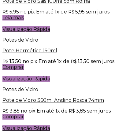
Pote de Vidro Sais 100ml com Rolha
5,95
no pix
Em até
1
x de
5,95
sem juros
R$
R$
Leia mais
Visualização Rápida
Potes de Vidro
Pote Hermético 150ml
13,50
no pix
Em até
1
x de
13,50
sem juros
R$
R$
Comprar
Visualização Rápida
Potes de Vidro
Pote de Vidro 360ml Andino Rosca 74mm
3,85
no pix
Em até
1
x de
3,85
sem juros
R$
R$
Comprar
Visualização Rápida