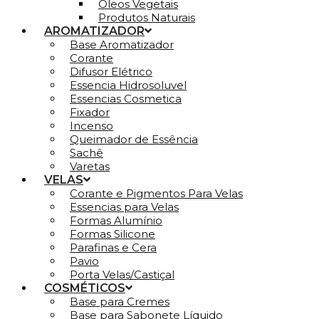
Óleos Vegetais
Produtos Naturais
AROMATIZADOR
Base Aromatizador
Corante
Difusor Elétrico
Essencia Hidrosoluvel
Essencias Cosmetica
Fixador
Incenso
Queimador de Essência
Sachê
Varetas
VELAS
Corante e Pigmentos Para Velas
Essencias para Velas
Formas Alumínio
Formas Silicone
Parafinas e Cera
Pavio
Porta Velas/Castiçal
COSMÉTICOS
Base para Cremes
Base para Sabonete Líquido