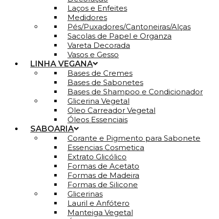
Laços e Enfeites
Medidores
Pés/Puxadores/Cantoneiras/Alças
Sacolas de Papel e Organza
Vareta Decorada
Vasos e Gesso
LINHA VEGANA
Bases de Cremes
Bases de Sabonetes
Bases de Shampoo e Condicionador
Glicerina Vegetal
Oleo Carreador Vegetal
Óleos Essenciais
SABOARIA
Corante e Pigmento para Sabonete
Essencias Cosmetica
Extrato Glicólico
Formas de Acetato
Formas de Madeira
Formas de Silicone
Glicerinas
Lauril e Anfótero
Manteiga Vegetal