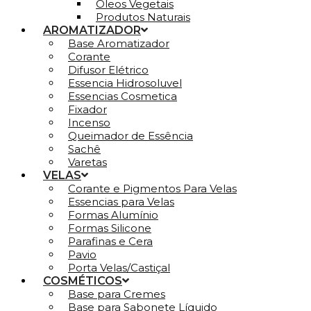
Óleos Vegetais
Produtos Naturais
AROMATIZADOR
Base Aromatizador
Corante
Difusor Elétrico
Essencia Hidrosoluvel
Essencias Cosmetica
Fixador
Incenso
Queimador de Essência
Sachê
Varetas
VELAS
Corante e Pigmentos Para Velas
Essencias para Velas
Formas Alumínio
Formas Silicone
Parafinas e Cera
Pavio
Porta Velas/Castiçal
COSMÉTICOS
Base para Cremes
Base para Sabonete Líquido