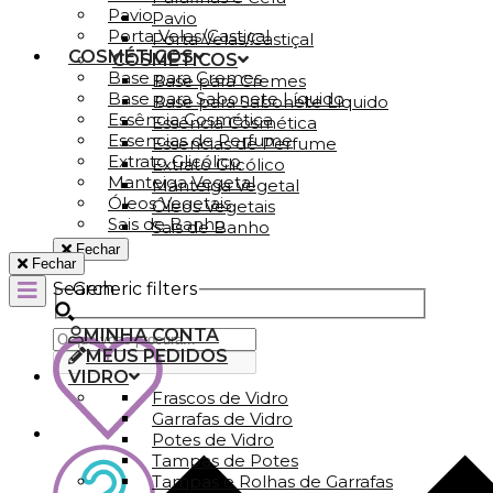
Pavio
Pavio
Porta Velas/Castiçal
Porta Velas/Castiçal
COSMÉTICOS
COSMÉTICOS
Base para Cremes
Base para Cremes
Base para Sabonete Líquido
Base para Sabonete Líquido
Essência Cosmética
Essência Cosmética
Essencias de Perfume
Essencias de Perfume
Extrato Glicólico
Extrato Glicólico
Manteiga Vegetal
Manteiga Vegetal
Óleos Vegetais
Óleos Vegetais
Sais de Banho
Sais de Banho
Fechar
Fechar
Search
Generic filters
MINHA CONTA
MEUS PEDIDOS
VIDRO
Frascos de Vidro
Garrafas de Vidro
Potes de Vidro
Tampas de Potes
Tampas e Rolhas de Garrafas