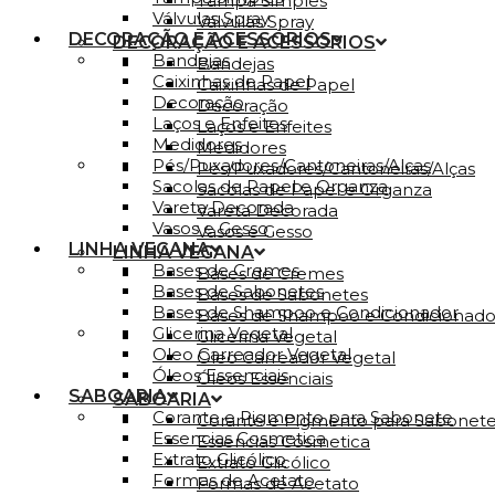
Tampa Simples
Válvulas Spray
Válvulas Spray
DECORAÇÃO E ACESSÓRIOS
DECORAÇÃO E ACESSÓRIOS
Bandejas
Bandejas
Caixinhas de Papel
Caixinhas de Papel
Decoração
Decoração
Laços e Enfeites
Laços e Enfeites
Medidores
Medidores
Pés/Puxadores/Cantoneiras/Alças
Pés/Puxadores/Cantoneiras/Alças
Sacolas de Papel e Organza
Sacolas de Papel e Organza
Vareta Decorada
Vareta Decorada
Vasos e Gesso
Vasos e Gesso
LINHA VEGANA
LINHA VEGANA
Bases de Cremes
Bases de Cremes
Bases de Sabonetes
Bases de Sabonetes
Bases de Shampoo e Condicionador
Bases de Shampoo e Condicionado
Glicerina Vegetal
Glicerina Vegetal
Oleo Carreador Vegetal
Oleo Carreador Vegetal
Óleos Essenciais
Óleos Essenciais
SABOARIA
SABOARIA
Corante e Pigmento para Sabonete
Corante e Pigmento para Sabonet
Essencias Cosmetica
Essencias Cosmetica
Extrato Glicólico
Extrato Glicólico
Formas de Acetato
Formas de Acetato