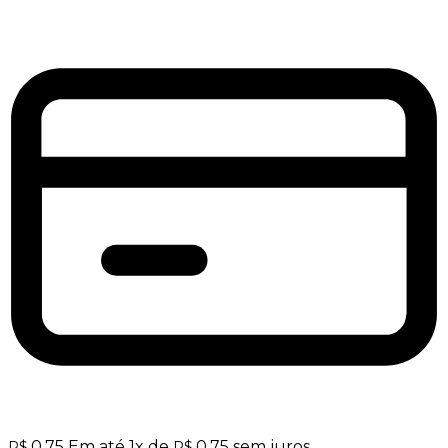
0,75
Em até
1
x de
0,75
sem juros
R$
R$