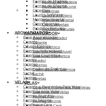
Formas de Madeira
Formas de Madeira
Formas de Silicone
Formas de Silicone
Glicerinas
Glicerinas
Lauril e Anfótero
Lauril e Anfótero
Manteiga Vegetal
Manteiga Vegetal
Óleos Vegetais
Óleos Vegetais
Produtos Naturais
Produtos Naturais
AROMATIZADOR
AROMATIZADOR
Base Aromatizador
Base Aromatizador
Corante
Corante
Difusor Elétrico
Difusor Elétrico
Essencia Hidrosoluvel
Essencia Hidrosoluvel
Essencias Cosmetica
Essencias Cosmetica
Fixador
Fixador
Incenso
Incenso
Queimador de Essência
Queimador de Essência
Sachê
Sachê
Varetas
Varetas
VELAS
VELAS
Corante e Pigmentos Para Velas
Corante e Pigmentos Para Velas
Essencias para Velas
Essencias para Velas
Formas Alumínio
Formas Alumínio
Formas Silicone
Formas Silicone
Parafinas e Cera
Parafinas e Cera