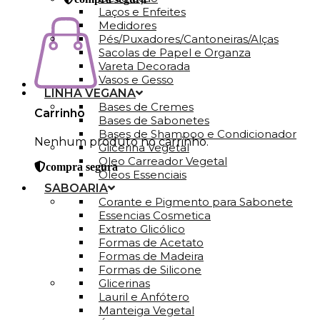
Laços e Enfeites
Medidores
Pés/Puxadores/Cantoneiras/Alças
Sacolas de Papel e Organza
Vareta Decorada
Vasos e Gesso
LINHA VEGANA
Bases de Cremes
Carrinho
Bases de Sabonetes
Bases de Shampoo e Condicionador
Nenhum produto no carrinho.
Glicerina Vegetal
Oleo Carreador Vegetal
compra segura
Óleos Essenciais
SABOARIA
Corante e Pigmento para Sabonete
Essencias Cosmetica
Extrato Glicólico
Formas de Acetato
Formas de Madeira
Formas de Silicone
Glicerinas
Lauril e Anfótero
Manteiga Vegetal