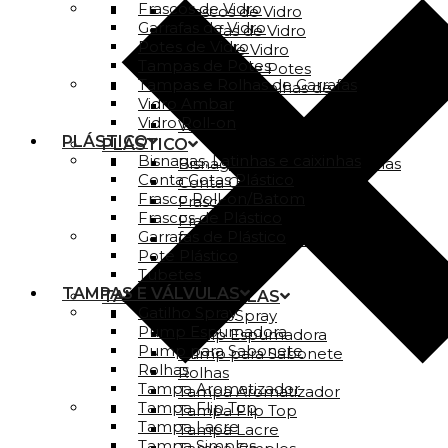
Frascos de Vidro
Frascos de Vidro
Garrafas de Vidro
Garrafas de Vidro
Potes de Vidro
Potes de Vidro
Tampas de Potes
Tampas de Potes
Tampas e Rolhas de Garrafas
Tampas e Rolhas de Garrafas
Vidro Ambar
Vidro Ambar
Vidro Roll-on
Vidro Roll-on
PLÁSTICO
PLÁSTICO
Bisnagas, Latinhas e caixinhas
Bisnagas, Latinhas e caixinhas
Conta Gotas Plástico
Conta Gotas Plástico
Frasco Roll-on/Batom
Frasco Roll-on/Batom
Frascos de Plástico
Frascos de Plástico
Garrafas de Plástico
Garrafas de Plástico
Pote Plástico
Pote Plástico
Tubetes
Tubetes
TAMPAS E VÁLVULAS
TAMPAS E VÁLVULAS
Gatilho Spray
Gatilho Spray
Pump Espumadora
Pump Espumadora
Pump para Sabonete
Pump para Sabonete
Rolhas
Rolhas
Tampa Aromatizador
Tampa Aromatizador
Tampa Flip Top
Tampa Flip Top
Tampa Lacre
Tampa Lacre
Tampa Simples