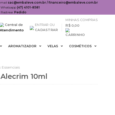
-mail
sac@embaleve.com.br / financeiro@embaleve.com.br
Whatsapp
(47) 4101-8581
Rastrear
Pedido
MINHAS COMPRAS
Central de
ENTRAR OU
R$
0,00
Atendimento
CADASTRAR
AROMATIZADOR
VELAS
COSMÉTICOS
 Essenciais
 Alecrim 10ml