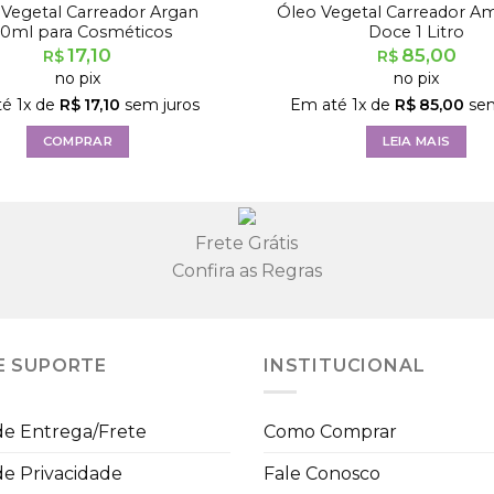
Vegetal Carreador Argan
Óleo Vegetal Carreador A
00ml para Cosméticos
Doce 1 Litro
17,10
85,00
R$
R$
no pix
no pix
té
1
x de
R$
17,10
sem juros
Em até
1
x de
R$
85,00
sem
COMPRAR
LEIA MAIS
Frete Grátis
Confira as Regras
E SUPORTE
INSTITUCIONAL
 de Entrega/Frete
Como Comprar
 de Privacidade
Fale Conosco