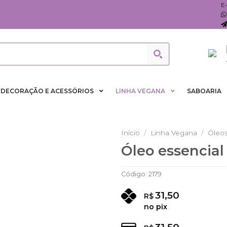
E
DECORAÇÃO E ACESSÓRIOS
LINHA VEGANA
SABOARIA
Início
/
Linha Vegana
/
Óleos
Óleo essencial
Adicionar
aos
Código:
2179
Favoritos
31,50
R$
no pix