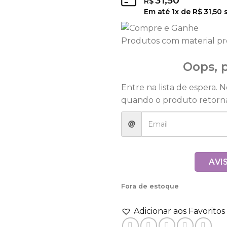
31,50
R$
Em até
1
x de
R$
31,50
s
Produtos com material p
Oops, p
Entre na lista de espera. 
quando o produto retorna
AVI
Fora de estoque
Adicionar aos Favoritos