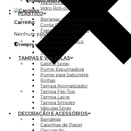
compra segura
Vidro Ambar
Vidro Roll-on
PLÁSTICO
Bisnagas, Latinhas e caixinhas
Carrinho
Conta Gotas Plástico
Frasco Roll-on/Batom
Nenhum produto no carrinho.
Frascos de Plástico
Garrafas de Plástico
compra segura
Pote Plástico
Tubetes
TAMPAS E VÁLVULAS
Gatilho Spray
Pump Espumadora
Pump para Sabonete
Rolhas
Tampa Aromatizador
Tampa Flip Top
Tampa Lacre
Tampa Simples
Válvulas Spray
DECORAÇÃO E ACESSÓRIOS
Bandejas
Caixinhas de Papel
Decoração