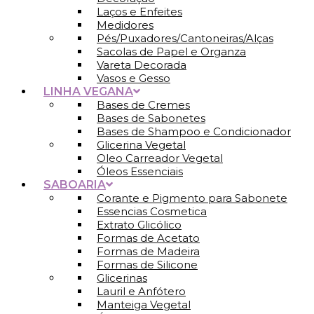
Laços e Enfeites
Medidores
Pés/Puxadores/Cantoneiras/Alças
Sacolas de Papel e Organza
Vareta Decorada
Vasos e Gesso
LINHA VEGANA
Bases de Cremes
Bases de Sabonetes
Bases de Shampoo e Condicionador
Glicerina Vegetal
Oleo Carreador Vegetal
Óleos Essenciais
SABOARIA
Corante e Pigmento para Sabonete
Essencias Cosmetica
Extrato Glicólico
Formas de Acetato
Formas de Madeira
Formas de Silicone
Glicerinas
Lauril e Anfótero
Manteiga Vegetal