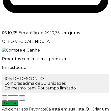
10,35
Em até
1
x de
10,35
sem juros
R$
R$
OLEO VEG CALENDULA
Produtos com material premium.
Em estoque
10% DE DESCONTO
Compras acima de 50 unidades.
Do mesmo item. Por tempo limitado!
Óleo
Vegetal
Comprar
Carreador
Adicionar aos Favoritos
Já está em sua lista
Criar um