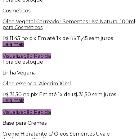
Cosméticos
Óleo Vegetal Carreador Sementes Uva Natural 100ml
para Cosméticos
11,45
no pix
Em até
1
x de
11,45
sem juros
R$
R$
Leia mais
Visualização Rápida
Fora de estoque
Linha Vegana
Óleo essencial Alecrim 10ml
31,50
no pix
Em até
1
x de
31,50
sem juros
R$
R$
Leia mais
Visualização Rápida
Base para Cremes
Creme Hidratante c/ Óleos Sementes Uva e