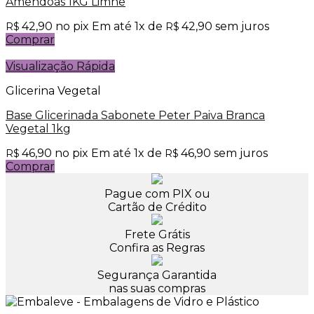
Amêndoas 1KG Limne
42,90
no pix
Em até
1
x de
42,90
sem juros
R$
R$
Comprar
Visualização Rápida
Glicerina Vegetal
Base Glicerinada Sabonete Peter Paiva Branca
Vegetal 1kg
46,90
no pix
Em até
1
x de
46,90
sem juros
R$
R$
Comprar
Pague com PIX ou
Cartão de Crédito
Frete Grátis
Confira as Regras
Segurança Garantida
nas suas compras