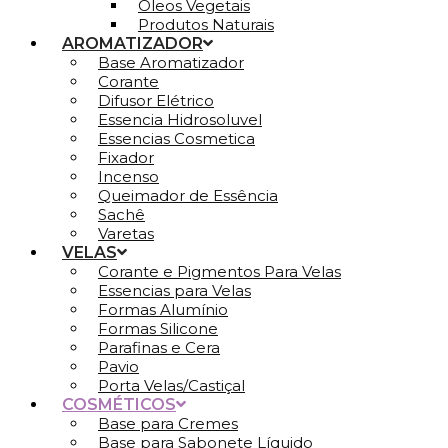
Óleos Vegetais
Produtos Naturais
AROMATIZADOR
Base Aromatizador
Corante
Difusor Elétrico
Essencia Hidrosoluvel
Essencias Cosmetica
Fixador
Incenso
Queimador de Essência
Sachê
Varetas
VELAS
Corante e Pigmentos Para Velas
Essencias para Velas
Formas Alumínio
Formas Silicone
Parafinas e Cera
Pavio
Porta Velas/Castiçal
COSMÉTICOS
Base para Cremes
Base para Sabonete Líquido