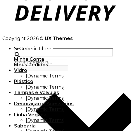
Copyright 2026 ©
UX Themes
Search
Generic filters
Minha Conta
Meus Pedidos
Vidro
[Dynamic Terms]
Plástico
[Dynamic Terms]
Tampas e Válvulas
[Dynamic Terms]
Decoração e Acessórios
[Dynamic Terms]
Linha Vegana
[Dynamic Terms]
Saboaria