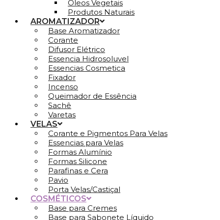
Óleos Vegetais
Produtos Naturais
AROMATIZADOR
Base Aromatizador
Corante
Difusor Elétrico
Essencia Hidrosoluvel
Essencias Cosmetica
Fixador
Incenso
Queimador de Essência
Sachê
Varetas
VELAS
Corante e Pigmentos Para Velas
Essencias para Velas
Formas Alumínio
Formas Silicone
Parafinas e Cera
Pavio
Porta Velas/Castiçal
COSMÉTICOS
Base para Cremes
Base para Sabonete Líquido