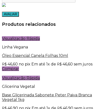
Produtos relacionados
Visualização Rápida
Linha Vegana
Óleo Essencial Canela Folhas 10ml
46,60
no pix
Em até
1
x de
46,60
sem juros
R$
R$
Comprar
Visualização Rápida
Glicerina Vegetal
Base Glicerinada Sabonete Peter Paiva Branca
Vegetal 1kg
46,90
no pix
Em até
1
x de
46,90
sem juros
R$
R$