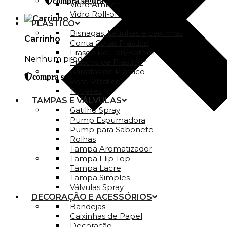
compra segura
Vidro Ambar
Vidro Roll-on
PLÁSTICO
Bisnagas, Latinhas e caixinhas
Carrinho
Conta Gotas Plástico
Frasco Roll-on/Batom
Nenhum produto no carrinho.
Frascos de Plástico
Garrafas de Plástico
compra segura
Pote Plástico
Tubetes
TAMPAS E VÁLVULAS
Gatilho Spray
Pump Espumadora
Pump para Sabonete
Rolhas
Tampa Aromatizador
Tampa Flip Top
Tampa Lacre
Tampa Simples
Válvulas Spray
DECORAÇÃO E ACESSÓRIOS
Bandejas
Caixinhas de Papel
Decoração