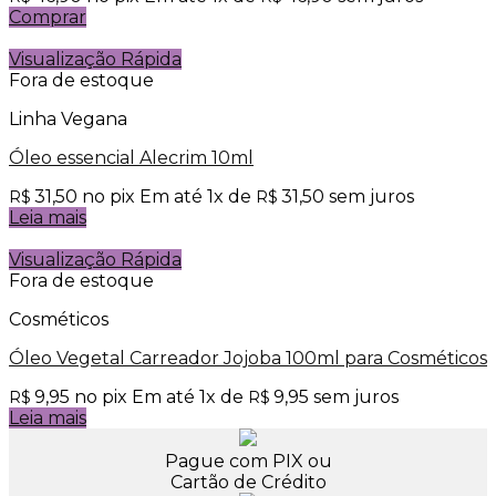
Comprar
Visualização Rápida
Fora de estoque
Linha Vegana
Óleo essencial Alecrim 10ml
31,50
no pix
Em até
1
x de
31,50
sem juros
R$
R$
Leia mais
Visualização Rápida
Fora de estoque
Cosméticos
Óleo Vegetal Carreador Jojoba 100ml para Cosméticos
9,95
no pix
Em até
1
x de
9,95
sem juros
R$
R$
Leia mais
Pague com PIX ou
Cartão de Crédito