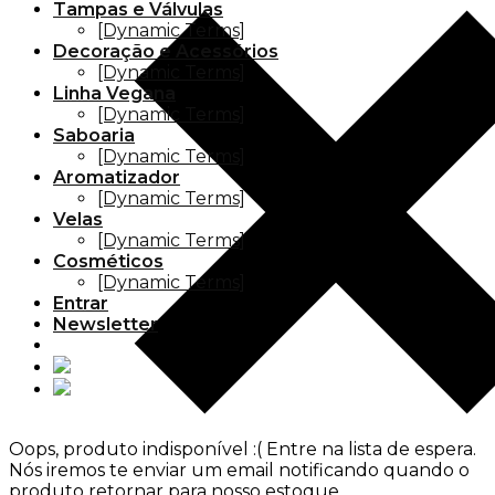
Tampas e Válvulas
[Dynamic Terms]
Decoração e Acessórios
[Dynamic Terms]
Linha Vegana
[Dynamic Terms]
Saboaria
[Dynamic Terms]
Aromatizador
[Dynamic Terms]
Velas
[Dynamic Terms]
Cosméticos
[Dynamic Terms]
Entrar
Newsletter
Oops, produto indisponível :(
Entre na lista de espera.
Nós iremos te enviar um email notificando quando o
produto retornar para nosso estoque.