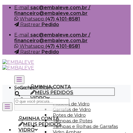
Skip
E-mail
sac@embaleve.com.br /
to
financeiro@embaleve.com.br
content
Whatsapp
(47) 4101-8581
Rastrear
Pedido
E-mail
sac@embaleve.com.br /
financeiro@embaleve.com.br
Whatsapp
(47) 4101-8581
Rastrear
Pedido
MINHA CONTA
Search
Generic filters
MEUS PEDIDOS
VIDRO
Frascos de Vidro
Garrafas de Vidro
Potes de Vidro
MINHA CONTA
Tampas de Potes
MEUS PEDIDOS
Tampas e Rolhas de Garrafas
VIDRO
Vidro Ambar