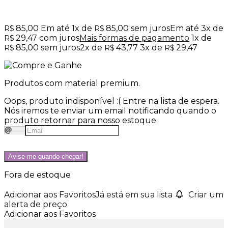
85,00
Em até
1
x de
85,00
sem juros
Em até
3
x de
R$
R$
29,47
com juros
Mais formas de pagamento
1x de
R$
85,00
sem juros
2x de
43,77
3x de
29,47
R$
R$
R$
Produtos com material premium.
Oops, produto indisponível :(
Entre na lista de espera.
Nós iremos te enviar um email notificando quando o
produto retornar para nosso estoque.
Avise-me quando chegar!
Fora de estoque
Adicionar aos Favoritos
Já está em sua lista
Criar um
alerta de preço
Adicionar aos Favoritos