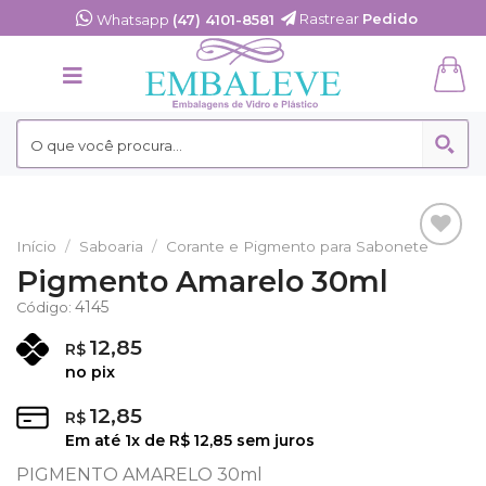
Skip
Rastrear
Pedido
Whatsapp
(47) 4101-8581
to
content
Início
/
Saboaria
/
Corante e Pigmento para Sabonete
Adicionar
Pigmento Amarelo 30ml
aos
Favoritos
4145
Código:
12,85
R$
no pix
12,85
R$
Em até
1
x de
R$
12,85
sem juros
PIGMENTO AMARELO 30ml