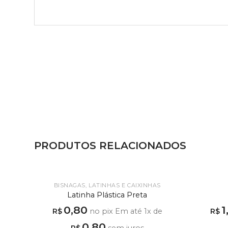
PRODUTOS RELACIONADOS
BISNAGAS, LATINHAS E CAIXINHAS
Latinha Plástica Preta
0,80
1
R$
no pix
Em até
1
x de
R$
0,80