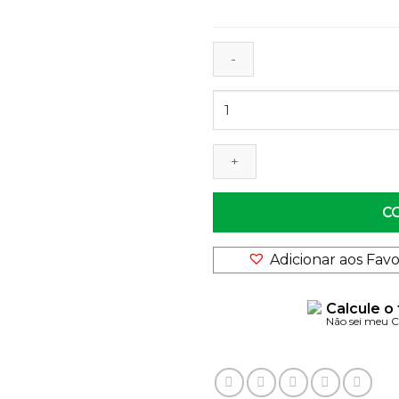
Porta
Lápis
em
Tubo
de
Papelão
C
quantidade
Adicionar aos Favo
Calcule o
Não sei meu 