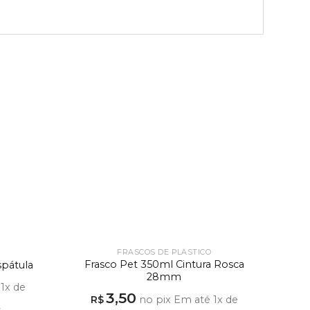
FRASCOS DE PLÁSTICO
Frasco Pet 350ml Cintura Rosca
pátula
28mm
é
1
x de
3,50
R$
no pix
Em até
1
x de