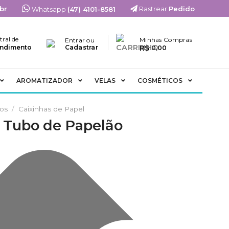
br
Rastrear
Pedido
Whatsapp
(47) 4101-8581
tral de
Minhas Compras
Entrar ou
R$
ndimento
Cadastrar
0,00
AROMATIZADOR
VELAS
COSMÉTICOS
ios
/
Caixinhas de Papel
m Tubo de Papelão