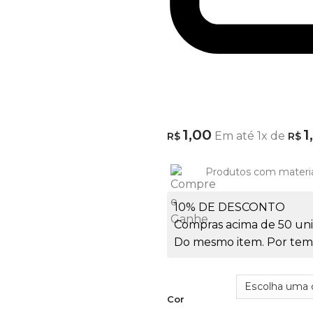
1,00
1
Em até
1
x de
R$
R$
Produtos com materi
10% DE DESCONTO
Compras acima de 50 uni
Do mesmo item. Por temp
Cor