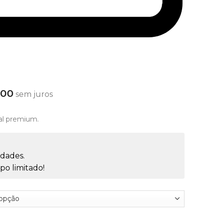
,00
sem juros
al premium.
dades.
o limitado!