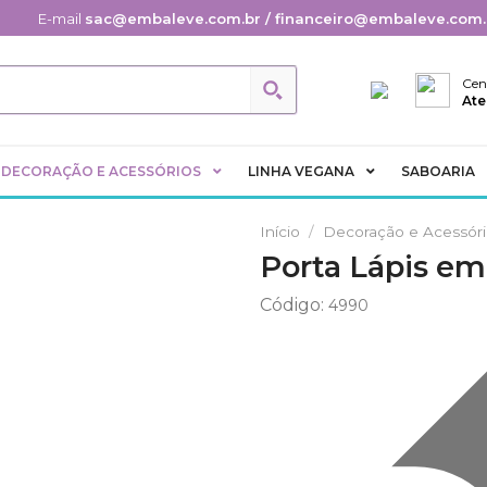
E-mail
sac@embaleve.com.br / financeiro@embaleve.com.
Cen
Ate
DECORAÇÃO E ACESSÓRIOS
LINHA VEGANA
SABOARIA
Início
/
Decoração e Acessór
Porta Lápis e
Adicionar
Código:
4990
aos
Favoritos