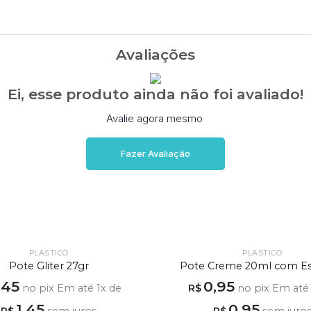
Avaliações
Ei, esse produto ainda não foi avaliado!
Avalie agora mesmo
Fazer Avaliação
PLÁSTICO
PLÁSTICO
Pote Gliter 27gr
Pote Creme 20ml com Es
,45
0,95
no pix
Em até
1
x de
R$
no pix
Em at
1,45
0,95