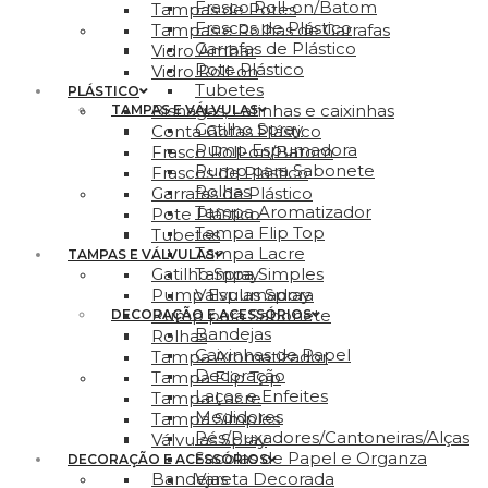
Frasco Roll-on/Batom
Tampas de Potes
Frascos de Plástico
Tampas e Rolhas de Garrafas
Garrafas de Plástico
Vidro Ambar
Pote Plástico
Vidro Roll-on
Tubetes
PLÁSTICO
Bisnagas, Latinhas e caixinhas
TAMPAS E VÁLVULAS
Gatilho Spray
Conta Gotas Plástico
Pump Espumadora
Frasco Roll-on/Batom
Pump para Sabonete
Frascos de Plástico
Rolhas
Garrafas de Plástico
Tampa Aromatizador
Pote Plástico
Tampa Flip Top
Tubetes
Tampa Lacre
TAMPAS E VÁLVULAS
Gatilho Spray
Tampa Simples
Pump Espumadora
Válvulas Spray
Pump para Sabonete
DECORAÇÃO E ACESSÓRIOS
Bandejas
Rolhas
Caixinhas de Papel
Tampa Aromatizador
Decoração
Tampa Flip Top
Laços e Enfeites
Tampa Lacre
Medidores
Tampa Simples
Pés/Puxadores/Cantoneiras/Alças
Válvulas Spray
Sacolas de Papel e Organza
DECORAÇÃO E ACESSÓRIOS
Bandejas
Vareta Decorada