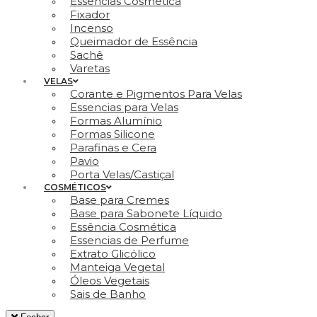
Essencias Cosmetica
Fixador
Incenso
Queimador de Essência
Sachê
Varetas
VELAS
Corante e Pigmentos Para Velas
Essencias para Velas
Formas Alumínio
Formas Silicone
Parafinas e Cera
Pavio
Porta Velas/Castiçal
COSMÉTICOS
Base para Cremes
Base para Sabonete Líquido
Essência Cosmética
Essencias de Perfume
Extrato Glicólico
Manteiga Vegetal
Óleos Vegetais
Sais de Banho