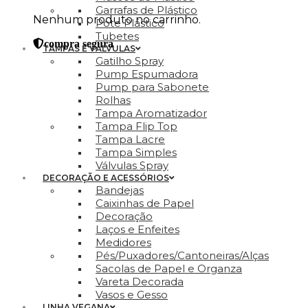
Garrafas de Plástico
Nenhum produto no carrinho.
Pote Plástico
Tubetes
compra segura
TAMPAS E VÁLVULAS
Gatilho Spray
Pump Espumadora
Pump para Sabonete
Rolhas
Tampa Aromatizador
Tampa Flip Top
Tampa Lacre
Tampa Simples
Válvulas Spray
DECORAÇÃO E ACESSÓRIOS
Bandejas
Caixinhas de Papel
Decoração
Laços e Enfeites
Medidores
Pés/Puxadores/Cantoneiras/Alças
Sacolas de Papel e Organza
Vareta Decorada
Vasos e Gesso
LINHA VEGANA