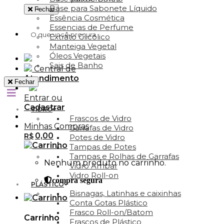
Base para Sabonete Líquido
Fechar
Essência Cosmética
Essencias de Perfume
Extrato Glicólico
Manteiga Vegetal
Óleos Vegetais
Sais de Banho
Central de
Atendimento
Fechar
Entrar ou
Cadastrar
VIDRO
Frascos de Vidro
Minhas Compras
Garrafas de Vidro
0,00
R$
Potes de Vidro
Tampas de Potes
Tampas e Rolhas de Garrafas
Nenhum produto no carrinho.
Vidro Ambar
Vidro Roll-on
compra segura
PLÁSTICO
Bisnagas, Latinhas e caixinhas
Conta Gotas Plástico
Frasco Roll-on/Batom
Carrinho
Frascos de Plástico