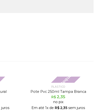
Fora de estoque
PLÁSTICO
ural
Pote Pvc 250ml Tampa Branca
2,35
R$
no pix
juros
Em até
1
x de
R$
2,35
sem juros