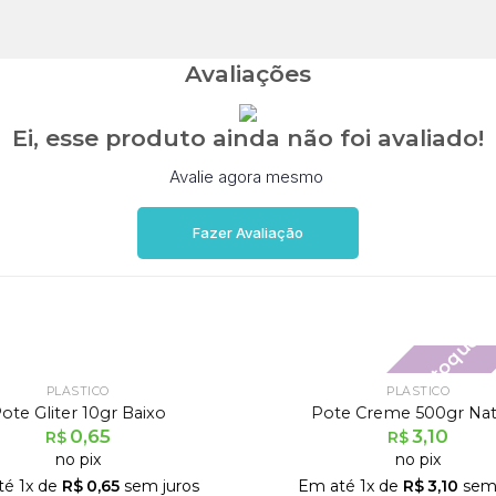
Avaliações
Ei, esse produto ainda não foi avaliado!
Avalie agora mesmo
Fazer Avaliação
Fora de estoque
PLÁSTICO
PLÁSTICO
ote Gliter 10gr Baixo
Pote Creme 500gr Nat
0,65
3,10
R$
R$
no pix
no pix
té
1
x de
R$
0,65
sem juros
Em até
1
x de
R$
3,10
sem 