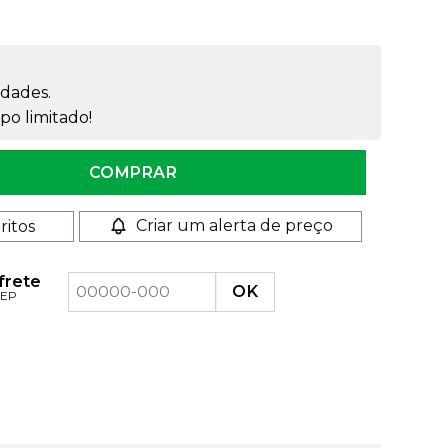
dades.
o limitado!
quantidade
COMPRAR
Criar um alerta de preço
ritos
 frete
CEP