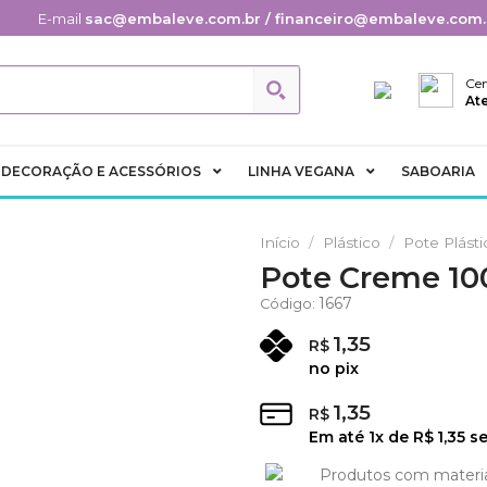
E-mail
sac@embaleve.com.br / financeiro@embaleve.com.
Cen
At
DECORAÇÃO E ACESSÓRIOS
LINHA VEGANA
SABOARIA
Início
/
Plástico
/
Pote Plásti
Pote Creme 10
Adicionar
1667
Código:
aos
Favoritos
1,35
R$
no pix
1,35
R$
Em até
1
x de
R$
1,35
se
Produtos com materi