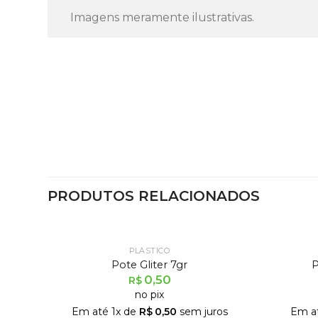
Imagens meramente ilustrativas.
PRODUTOS RELACIONADOS
PLÁSTICO
Pote Gliter 7gr
P
0,50
R$
no pix
Em até
1
x de
R$
0,50
sem juros
Em a