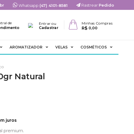
br
Rastrear
Pedido
Whatsapp
(47) 4101-8581
tral de
Minhas Compras
Entrar ou
R$
endimento
Cadastrar
0,00
AROMATIZADOR
VELAS
COSMÉTICOS
co
0gr Natural
m juros
al premium.