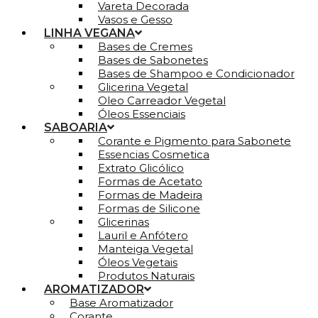
Vareta Decorada
Vasos e Gesso
LINHA VEGANA
Bases de Cremes
Bases de Sabonetes
Bases de Shampoo e Condicionador
Glicerina Vegetal
Oleo Carreador Vegetal
Óleos Essenciais
SABOARIA
Corante e Pigmento para Sabonete
Essencias Cosmetica
Extrato Glicólico
Formas de Acetato
Formas de Madeira
Formas de Silicone
Glicerinas
Lauril e Anfótero
Manteiga Vegetal
Óleos Vegetais
Produtos Naturais
AROMATIZADOR
Base Aromatizador
Corante