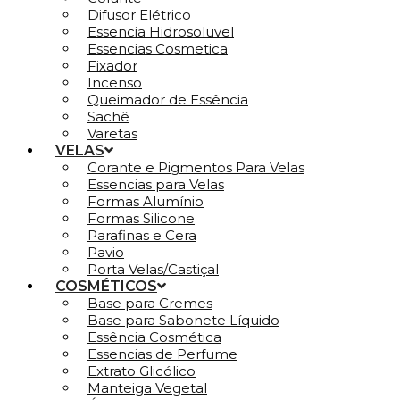
Difusor Elétrico
Essencia Hidrosoluvel
Essencias Cosmetica
Fixador
Incenso
Queimador de Essência
Sachê
Varetas
VELAS
Corante e Pigmentos Para Velas
Essencias para Velas
Formas Alumínio
Formas Silicone
Parafinas e Cera
Pavio
Porta Velas/Castiçal
COSMÉTICOS
Base para Cremes
Base para Sabonete Líquido
Essência Cosmética
Essencias de Perfume
Extrato Glicólico
Manteiga Vegetal