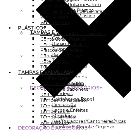
Potes de Vidro
Frasco Roll-on/Batom
Tampas de Potes
Frascos de Plástico
Tampas e Rolhas de Garrafas
Garrafas de Plástico
Vidro Ambar
Pote Plástico
Vidro Roll-on
Tubetes
PLÁSTICO
TAMPAS E VÁLVULAS
Bisnagas, Latinhas e caixinhas
Gatilho Spray
Conta Gotas Plástico
Pump Espumadora
Frasco Roll-on/Batom
Pump para Sabonete
Frascos de Plástico
Rolhas
Garrafas de Plástico
Tampa Aromatizador
Pote Plástico
Tampa Flip Top
Tubetes
Tampa Lacre
TAMPAS E VÁLVULAS
Tampa Simples
Gatilho Spray
Válvulas Spray
Pump Espumadora
DECORAÇÃO E ACESSÓRIOS
Pump para Sabonete
Bandejas
Rolhas
Caixinhas de Papel
Tampa Aromatizador
Decoração
Tampa Flip Top
Laços e Enfeites
Tampa Lacre
Medidores
Tampa Simples
Pés/Puxadores/Cantoneiras/Alças
Válvulas Spray
Sacolas de Papel e Organza
DECORAÇÃO E ACESSÓRIOS