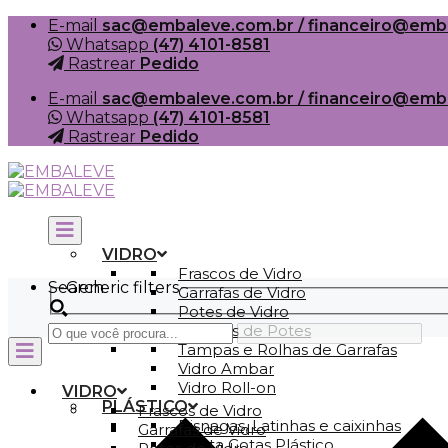
Skip
E-mail
sac@embaleve.com.br / financeiro@emb
to
Whatsapp
(47) 4101-8581
content
Rastrear
Pedido
E-mail
sac@embaleve.com.br / financeiro@emb
Whatsapp
(47) 4101-8581
Rastrear
Pedido
VIDRO
Frascos de Vidro
Search
Generic filters
Garrafas de Vidro
Potes de Vidro
Tampas de Potes
Tampas e Rolhas de Garrafas
Vidro Ambar
Vidro Roll-on
VIDRO
PLÁSTICO
Frascos de Vidro
Bisnagas, Latinhas e caixinhas
Garrafas de Vidro
Conta Gotas Plástico