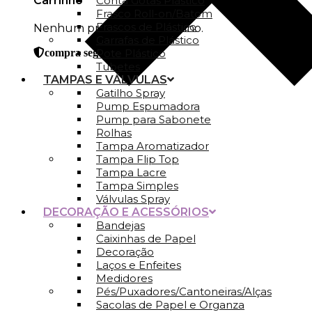
Carrinho
Conta Gotas Plástico
Frasco Roll-on/Batom
Frascos de Plástico
Nenhum produto no carrinho.
Garrafas de Plástico
Pote Plástico
compra segura
Tubetes
TAMPAS E VÁLVULAS
Gatilho Spray
Pump Espumadora
Pump para Sabonete
Rolhas
Tampa Aromatizador
Tampa Flip Top
Tampa Lacre
Tampa Simples
Válvulas Spray
DECORAÇÃO E ACESSÓRIOS
Bandejas
Caixinhas de Papel
Decoração
Laços e Enfeites
Medidores
Pés/Puxadores/Cantoneiras/Alças
Sacolas de Papel e Organza