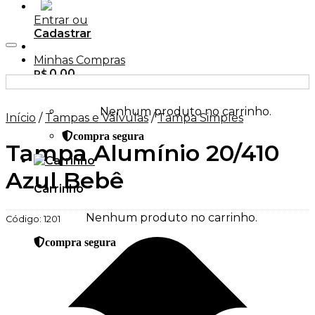
Entrar ou
Cadastrar
Adicionar aos Favoritos
Minhas Compras
0,00
R$
Nenhum produto no carrinho.
Início
/
Tampas e Válvulas
/
Tampa Simples
compra segura
Tampa Alumínio 20/410
Azul Bebê
Carrinho
Nenhum produto no carrinho.
Código:
1201
compra segura